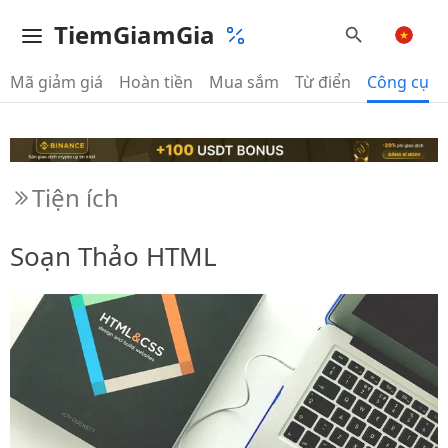
TiemGiamGia
Mã giảm giá
Hoàn tiền
Mua sắm
Từ điển
Công cụ
Tiện ích
Soạn Thảo HTML