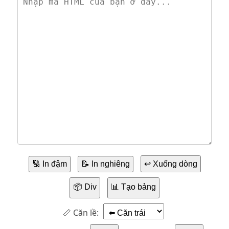
🔠 In đậm
📝 In nghiêng
↩️ Xuống dòng
📦 Div
📊 Tạo bảng
📏 Căn lề: