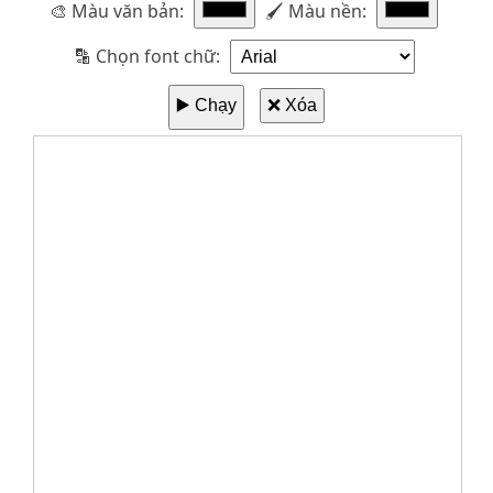
🎨 Màu văn bản:
🖌️ Màu nền:
🔡 Chọn font chữ:
▶️ Chạy
❌ Xóa