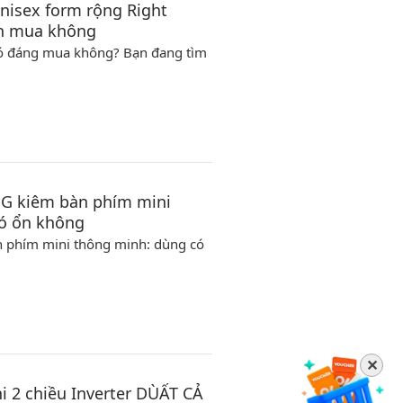
nisex form rộng Right
ên mua không
 Có đáng mua không? Bạn đang tìm
4 G kiêm bàn phím mini
ó ổn không
àn phím mini thông minh: dùng có
✕
i 2 chiều Inverter DÙẤT CẢ