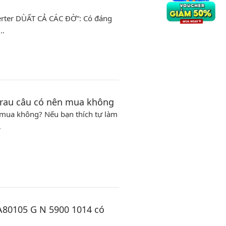
verter DÙẤT CẢ CÁC ĐỜ”: Có đáng
 …
 rau câu có nên mua không
n mua không? Nếu bạn thích tự làm
…
A80105 G N 5900 1014 có