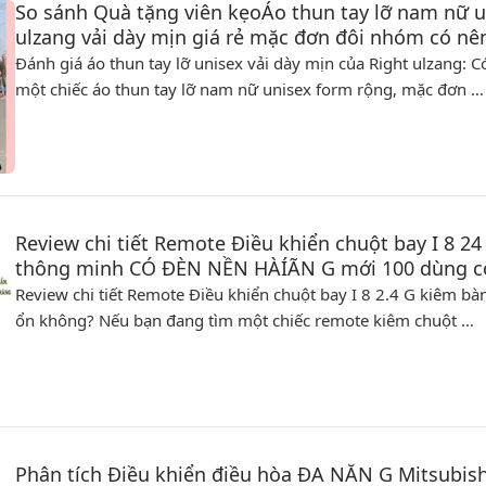
So sánh Quà tặng viên kẹoÁo thun tay lỡ nam nữ u
ulzang vải dày mịn giá rẻ mặc đơn đôi nhóm có n
Đánh giá áo thun tay lỡ unisex vải dày mịn của Right ulzang:
một chiếc áo thun tay lỡ nam nữ unisex form rộng, mặc đơn …
Review chi tiết Remote Điều khiển chuột bay I 8 2
thông minh CÓ ĐÈN NỀN HÀÍÃN G mới 100 dùng c
Review chi tiết Remote Điều khiển chuột bay I 8 2.4 G kiêm b
ổn không? Nếu bạn đang tìm một chiếc remote kiêm chuột …
Phân tích Điều khiển điều hòa ĐA NĂN G Mitsubish