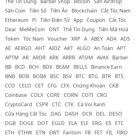
Thẻ Tín Dụng
Barber Shop
Bitcoin
Săn Airdrop
Săn Coin
Tiền Số
Tiền Ảo
Blockchain
Cắt Tóc Nam
Ethereum
Pi
Tiền Điện Tử
App
Coupon
Cắt Tóc
Deal
MeMeCoin
ONT
Thẻ Tín Dụng
Tiền Mã Hoá
Token
Tóc Nam
Voucher
XRP
A
ABEY
ADA
ADS
AE
AERGO
AHT
AIOZ
AKT
ALGO
An Toàn
APT
APTM
AR
ARDR
ARK
ARRR
ATOM
AVAX
Barber
BB
BCD
BCH
BDX
BEAM
BELLS
Binance Earn
BNB
BOB
BOBA
BSC
BSV
BTC
BTG
BTR
BTS
CCD
CELO
CET
CFG
CFX
Chứng Khoán
CKB
Coinbase
COLX
CORE
CORN
COTI
CRO
CryptoCard
CSPR
CTC
CTK
Cá Voi Xanh
Cửa Hàng Cắt Tóc
DAG
DASH
DCR
DEL
DESO
DGB
DOGE
DOT
EGLD
ELA
ELF
ERG
ES
ETC
ETH
ETHW
ETN
EWT
Fantom
FB
FET
FIL
FIRO