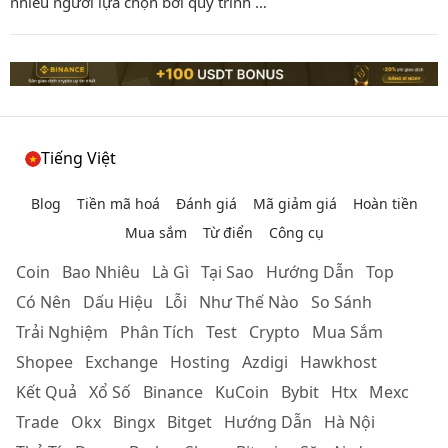
nhiều người lựa chọn bởi quy trình …
Tiếng Việt
Blog
Tiền mã hoá
Đánh giá
Mã giảm giá
Hoàn tiền
Mua sắm
Từ điển
Công cụ
Coin
Bao Nhiêu
Là Gì
Tại Sao
Hướng Dẫn
Top
Có Nên
Dấu Hiệu
Lỗi
Như Thế Nào
So Sánh
Trải Nghiệm
Phân Tích
Test
Crypto
Mua Sắm
Shopee
Exchange
Hosting
Azdigi
Hawkhost
Kết Quả
Xổ Số
Binance
KuCoin
Bybit
Htx
Mexc
Trade
Okx
Bingx
Bitget
Hướng Dẫn
Hà Nội