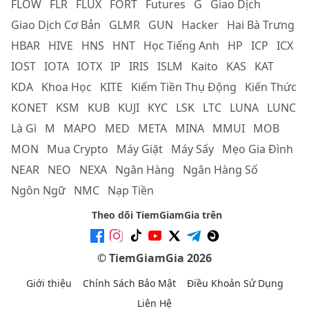
FLOW
FLR
FLUX
FORT
Futures
G
Giao Dịch
Giao Dịch Cơ Bản
GLMR
GUN
Hacker
Hai Bà Trưng
HBAR
HIVE
HNS
HNT
Học Tiếng Anh
HP
ICP
ICX
IOST
IOTA
IOTX
IP
IRIS
ISLM
Kaito
KAS
KAT
KDA
Khoa Học
KITE
Kiếm Tiền Thụ Động
Kiến Thức
KONET
KSM
KUB
KUJI
KYC
LSK
LTC
LUNA
LUNC
Là Gì
M
MAPO
MED
META
MINA
MMUI
MOB
MON
Mua Crypto
Máy Giặt
Máy Sấy
Mẹo Gia Đình
NEAR
NEO
NEXA
Ngân Hàng
Ngân Hàng Số
Ngôn Ngữ
NMC
Nạp Tiền
Theo dõi TiemGiamGia trên
© TiemGiamGia 2026
Giới thiệu
Chính Sách Bảo Mật
Điều Khoản Sử Dụng
Liên Hệ