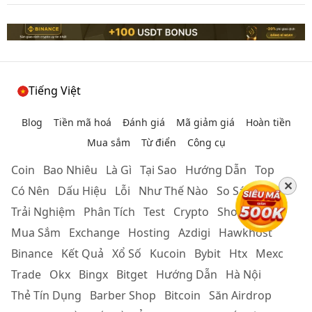
Tiếng Việt
Blog
Tiền mã hoá
Đánh giá
Mã giảm giá
Hoàn tiền
Mua sắm
Từ điển
Công cụ
Coin
Bao Nhiêu
Là Gì
Tại Sao
Hướng Dẫn
Top
✕
Có Nên
Dấu Hiệu
Lỗi
Như Thế Nào
So Sánh
Trải Nghiệm
Phân Tích
Test
Crypto
Shopee
Mua Sắm
Exchange
Hosting
Azdigi
Hawkhost
Binance
Kết Quả
Xổ Số
Kucoin
Bybit
Htx
Mexc
Trade
Okx
Bingx
Bitget
Hướng Dẫn
Hà Nội
Thẻ Tín Dụng
Barber Shop
Bitcoin
Săn Airdrop