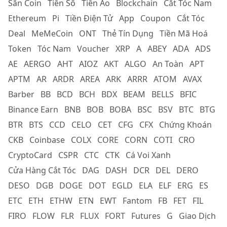
Săn Coin
Tiền Số
Tiền Ảo
Blockchain
Cắt Tóc Nam
Ethereum
Pi
Tiền Điện Tử
App
Coupon
Cắt Tóc
Deal
MeMeCoin
ONT
Thẻ Tín Dụng
Tiền Mã Hoá
Token
Tóc Nam
Voucher
XRP
A
ABEY
ADA
ADS
AE
AERGO
AHT
AIOZ
AKT
ALGO
An Toàn
APT
APTM
AR
ARDR
AREA
ARK
ARRR
ATOM
AVAX
Barber
BB
BCD
BCH
BDX
BEAM
BELLS
BFIC
Binance Earn
BNB
BOB
BOBA
BSC
BSV
BTC
BTG
BTR
BTS
CCD
CELO
CET
CFG
CFX
Chứng Khoán
CKB
Coinbase
COLX
CORE
CORN
COTI
CRO
CryptoCard
CSPR
CTC
CTK
Cá Voi Xanh
Cửa Hàng Cắt Tóc
DAG
DASH
DCR
DEL
DERO
DESO
DGB
DOGE
DOT
EGLD
ELA
ELF
ERG
ES
ETC
ETH
ETHW
ETN
EWT
Fantom
FB
FET
FIL
FIRO
FLOW
FLR
FLUX
FORT
Futures
G
Giao Dịch