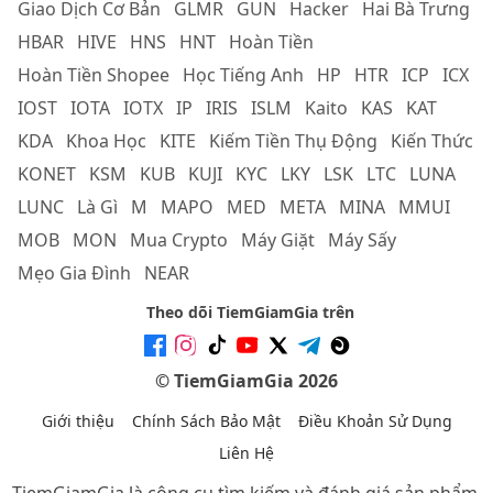
Giao Dịch Cơ Bản
GLMR
GUN
Hacker
Hai Bà Trưng
HBAR
HIVE
HNS
HNT
Hoàn Tiền
Hoàn Tiền Shopee
Học Tiếng Anh
HP
HTR
ICP
ICX
IOST
IOTA
IOTX
IP
IRIS
ISLM
Kaito
KAS
KAT
KDA
Khoa Học
KITE
Kiếm Tiền Thụ Động
Kiến Thức
KONET
KSM
KUB
KUJI
KYC
LKY
LSK
LTC
LUNA
LUNC
Là Gì
M
MAPO
MED
META
MINA
MMUI
MOB
MON
Mua Crypto
Máy Giặt
Máy Sấy
Mẹo Gia Đình
NEAR
Theo dõi TiemGiamGia trên
© TiemGiamGia 2026
Giới thiệu
Chính Sách Bảo Mật
Điều Khoản Sử Dụng
Liên Hệ