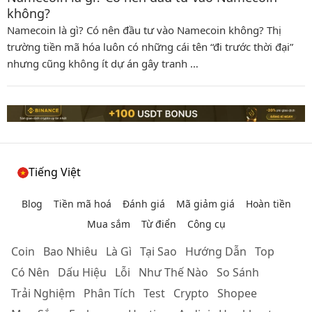
không?
Namecoin là gì? Có nên đầu tư vào Namecoin không? Thị
trường tiền mã hóa luôn có những cái tên “đi trước thời đại”
nhưng cũng không ít dự án gây tranh …
Tiếng Việt
Blog
Tiền mã hoá
Đánh giá
Mã giảm giá
Hoàn tiền
Mua sắm
Từ điển
Công cụ
Coin
Bao Nhiêu
Là Gì
Tại Sao
Hướng Dẫn
Top
Có Nên
Dấu Hiệu
Lỗi
Như Thế Nào
So Sánh
Trải Nghiệm
Phân Tích
Test
Crypto
Shopee