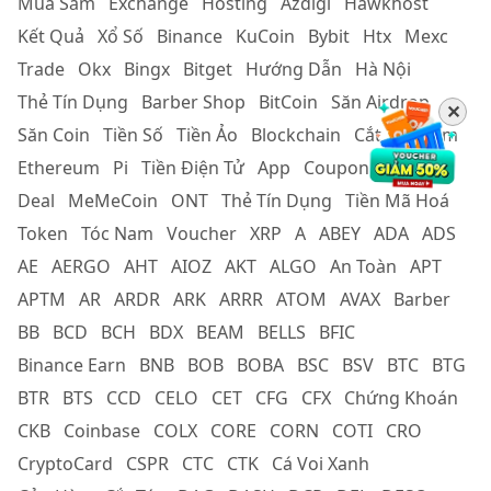
Mua Sắm
Exchange
Hosting
Azdigi
Hawkhost
Kết Quả
Xổ Số
Binance
KuCoin
Bybit
Htx
Mexc
Trade
Okx
Bingx
Bitget
Hướng Dẫn
Hà Nội
Thẻ Tín Dụng
Barber Shop
BitCoin
Săn Airdrop
✕
Săn Coin
Tiền Số
Tiền Ảo
Blockchain
Cắt Tóc Nam
Ethereum
Pi
Tiền Điện Tử
App
Coupon
Cắt Tóc
Deal
MeMeCoin
ONT
Thẻ Tín Dụng
Tiền Mã Hoá
Token
Tóc Nam
Voucher
XRP
A
ABEY
ADA
ADS
AE
AERGO
AHT
AIOZ
AKT
ALGO
An Toàn
APT
APTM
AR
ARDR
ARK
ARRR
ATOM
AVAX
Barber
BB
BCD
BCH
BDX
BEAM
BELLS
BFIC
Binance Earn
BNB
BOB
BOBA
BSC
BSV
BTC
BTG
BTR
BTS
CCD
CELO
CET
CFG
CFX
Chứng Khoán
CKB
Coinbase
COLX
CORE
CORN
COTI
CRO
CryptoCard
CSPR
CTC
CTK
Cá Voi Xanh