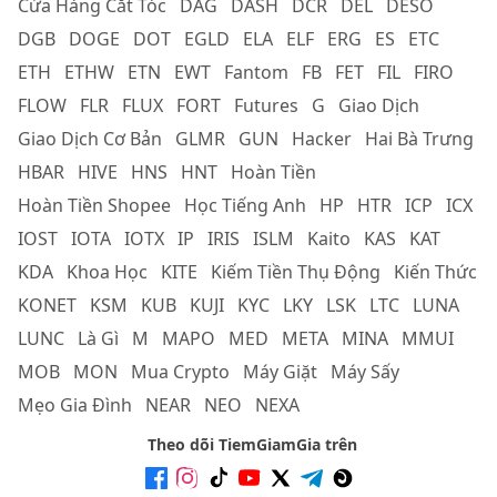
Cửa Hàng Cắt Tóc
DAG
DASH
DCR
DEL
DESO
DGB
DOGE
DOT
EGLD
ELA
ELF
ERG
ES
ETC
ETH
ETHW
ETN
EWT
Fantom
FB
FET
FIL
FIRO
FLOW
FLR
FLUX
FORT
Futures
G
Giao Dịch
Giao Dịch Cơ Bản
GLMR
GUN
Hacker
Hai Bà Trưng
HBAR
HIVE
HNS
HNT
Hoàn Tiền
Hoàn Tiền Shopee
Học Tiếng Anh
HP
HTR
ICP
ICX
IOST
IOTA
IOTX
IP
IRIS
ISLM
Kaito
KAS
KAT
KDA
Khoa Học
KITE
Kiếm Tiền Thụ Động
Kiến Thức
KONET
KSM
KUB
KUJI
KYC
LKY
LSK
LTC
LUNA
LUNC
Là Gì
M
MAPO
MED
META
MINA
MMUI
MOB
MON
Mua Crypto
Máy Giặt
Máy Sấy
Mẹo Gia Đình
NEAR
NEO
NEXA
Theo dõi TiemGiamGia trên