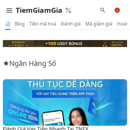
TiemGiamGia
Blog
Tiền mã hoá
Đánh giá
Mã giảm giá
Hoàn 
Ngân Hàng Số
Đánh Giá Vay Tiền Nhanh Tại TNEX