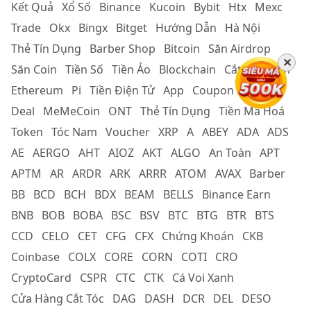
Kết Quả
Xổ Số
Binance
Kucoin
Bybit
Htx
Mexc
Trade
Okx
Bingx
Bitget
Hướng Dẫn
Hà Nội
Thẻ Tín Dụng
Barber Shop
Bitcoin
Săn Airdrop
✕
Săn Coin
Tiền Số
Tiền Ảo
Blockchain
Cắt Tóc Nam
Ethereum
Pi
Tiền Điện Tử
App
Coupon
Cắt Tóc
Deal
MeMeCoin
ONT
Thẻ Tín Dụng
Tiền Mã Hoá
Token
Tóc Nam
Voucher
XRP
A
ABEY
ADA
ADS
AE
AERGO
AHT
AIOZ
AKT
ALGO
An Toàn
APT
APTM
AR
ARDR
ARK
ARRR
ATOM
AVAX
Barber
BB
BCD
BCH
BDX
BEAM
BELLS
Binance Earn
BNB
BOB
BOBA
BSC
BSV
BTC
BTG
BTR
BTS
CCD
CELO
CET
CFG
CFX
Chứng Khoán
CKB
Coinbase
COLX
CORE
CORN
COTI
CRO
CryptoCard
CSPR
CTC
CTK
Cá Voi Xanh
Cửa Hàng Cắt Tóc
DAG
DASH
DCR
DEL
DESO