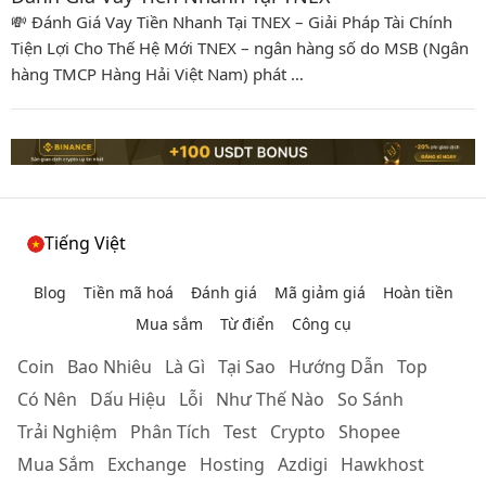
💸 Đánh Giá Vay Tiền Nhanh Tại TNEX – Giải Pháp Tài Chính
Tiện Lợi Cho Thế Hệ Mới TNEX – ngân hàng số do MSB (Ngân
hàng TMCP Hàng Hải Việt Nam) phát …
Tiếng Việt
Blog
Tiền mã hoá
Đánh giá
Mã giảm giá
Hoàn tiền
Mua sắm
Từ điển
Công cụ
Coin
Bao Nhiêu
Là Gì
Tại Sao
Hướng Dẫn
Top
Có Nên
Dấu Hiệu
Lỗi
Như Thế Nào
So Sánh
Trải Nghiệm
Phân Tích
Test
Crypto
Shopee
Mua Sắm
Exchange
Hosting
Azdigi
Hawkhost