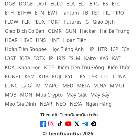
DGB
DOGE
DOT
EGLD
ELA
ELF
ERG
ES
ETC
ETH
ETHW
ETN
EWT
Fantom
FB
FET
FIL
FIRO
FLOW
FLR
FLUX
FORT
Futures
G
Giao Dịch
Giao Dịch Cơ Bản
GLMR
GUN
Hacker
Hai Bà Trưng
HBAR
HIVE
HNS
HNT
Hoàn Tiền
Hoàn Tiền Shopee
Học Tiếng Anh
HP
HTR
ICP
ICX
IOST
IOTA
IOTX
IP
IRIS
ISLM
Kaito
KAS
KAT
KDA
Khoa Học
KITE
Kiếm Tiền Thụ Động
Kiến Thức
KONET
KSM
KUB
KUJI
KYC
LKY
LSK
LTC
LUNA
LUNC
Là Gì
M
MAPO
MED
META
MINA
MMUI
MOB
MON
Mua Crypto
Máy Giặt
Máy Sấy
Mẹo Gia Đình
NEAR
NEO
NEXA
Ngân Hàng
Theo dõi TiemGiamGia trên
© TiemGiamGia 2026