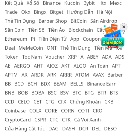
Kết Quả
Xổ Số
Binance
Kucoin
Bybit
Htx
Mexc
Trade
Okx
Bingx
Bitget
Hướng Dẫn
Hà Nội
Thẻ Tín Dụng
Barber Shop
BitCoin
Săn Airdrop
✕
Săn Coin
Tiền Số
Tiền Ảo
Blockchain
Cắt Tóc Nam
Ethereum
Pi
Tiền Điện Tử
App
Coupon
Cắt Tóc
Deal
MeMeCoin
ONT
Thẻ Tín Dụng
Tiền Mã Hoá
Token
Tóc Nam
Voucher
XRP
A
ABEY
ADA
ADS
AE
AERGO
AHT
AIOZ
AKT
ALGO
An Toàn
APT
APTM
AR
ARDR
ARK
ARRR
ATOM
AVAX
Barber
BB
BCD
BCH
BDX
BEAM
BELLS
Binance Earn
BNB
BOB
BOBA
BSC
BSV
BTC
BTG
BTR
BTS
CCD
CELO
CET
CFG
CFX
Chứng Khoán
CKB
Coinbase
COLX
CORE
CORN
COTI
CRO
CryptoCard
CSPR
CTC
CTK
Cá Voi Xanh
Cửa Hàng Cắt Tóc
DAG
DASH
DCR
DEL
DESO