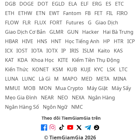
DGB
DOGE
DOT
EGLD
ELA
ELF
ERG
ES
ETC
ETH
ETHW
ETN
EWT
Fantom
FB
FET
FIL
FIRO
FLOW
FLR
FLUX
FORT
Futures
G
Giao Dịch
Giao Dịch Cơ Bản
GLMR
GUN
Hacker
Hai Bà Trưng
HBAR
HIVE
HNS
HNT
Học Tiếng Anh
HP
HTR
ICP
ICX
IOST
IOTA
IOTX
IP
IRIS
ISLM
Kaito
KAS
KAT
KDA
Khoa Học
KITE
Kiếm Tiền Thụ Động
Kiến Thức
KONET
KSM
KUB
KUJI
KYC
LSK
LTC
LUNA
LUNC
Là Gì
M
MAPO
MED
META
MINA
MMUI
MOB
MON
Mua Crypto
Máy Giặt
Máy Sấy
Mẹo Gia Đình
NEAR
NEO
NEXA
Ngân Hàng
Ngân Hàng Số
Ngôn Ngữ
NMC
Theo dõi TiemGiamGia trên
© TiemGiamGia 2026