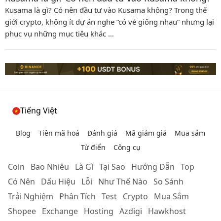
Kusama là gì? Có nên đầu tư vào Kusama không? Trong thế
giới crypto, không ít dự án nghe “có vẻ giống nhau” nhưng lại
phục vụ những mục tiêu khác …
Tiếng Việt
Blog
Tiền mã hoá
Đánh giá
Mã giảm giá
Mua sắm
Từ điển
Công cụ
Coin
Bao Nhiêu
Là Gì
Tại Sao
Hướng Dẫn
Top
Có Nên
Dấu Hiệu
Lỗi
Như Thế Nào
So Sánh
Trải Nghiệm
Phân Tích
Test
Crypto
Mua Sắm
Shopee
Exchange
Hosting
Azdigi
Hawkhost