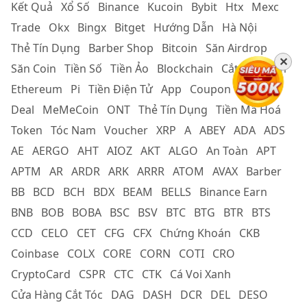
Kết Quả
Xổ Số
Binance
Kucoin
Bybit
Htx
Mexc
Trade
Okx
Bingx
Bitget
Hướng Dẫn
Hà Nội
Thẻ Tín Dụng
Barber Shop
Bitcoin
Săn Airdrop
✕
Săn Coin
Tiền Số
Tiền Ảo
Blockchain
Cắt Tóc Nam
Ethereum
Pi
Tiền Điện Tử
App
Coupon
Cắt Tóc
Deal
MeMeCoin
ONT
Thẻ Tín Dụng
Tiền Mã Hoá
Token
Tóc Nam
Voucher
XRP
A
ABEY
ADA
ADS
AE
AERGO
AHT
AIOZ
AKT
ALGO
An Toàn
APT
APTM
AR
ARDR
ARK
ARRR
ATOM
AVAX
Barber
BB
BCD
BCH
BDX
BEAM
BELLS
Binance Earn
BNB
BOB
BOBA
BSC
BSV
BTC
BTG
BTR
BTS
CCD
CELO
CET
CFG
CFX
Chứng Khoán
CKB
Coinbase
COLX
CORE
CORN
COTI
CRO
CryptoCard
CSPR
CTC
CTK
Cá Voi Xanh
Cửa Hàng Cắt Tóc
DAG
DASH
DCR
DEL
DESO