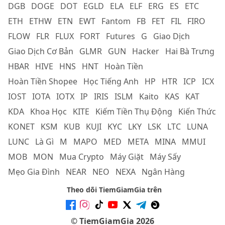
DGB
DOGE
DOT
EGLD
ELA
ELF
ERG
ES
ETC
ETH
ETHW
ETN
EWT
Fantom
FB
FET
FIL
FIRO
FLOW
FLR
FLUX
FORT
Futures
G
Giao Dịch
Giao Dịch Cơ Bản
GLMR
GUN
Hacker
Hai Bà Trưng
HBAR
HIVE
HNS
HNT
Hoàn Tiền
Hoàn Tiền Shopee
Học Tiếng Anh
HP
HTR
ICP
ICX
IOST
IOTA
IOTX
IP
IRIS
ISLM
Kaito
KAS
KAT
KDA
Khoa Học
KITE
Kiếm Tiền Thụ Động
Kiến Thức
KONET
KSM
KUB
KUJI
KYC
LKY
LSK
LTC
LUNA
LUNC
Là Gì
M
MAPO
MED
META
MINA
MMUI
MOB
MON
Mua Crypto
Máy Giặt
Máy Sấy
Mẹo Gia Đình
NEAR
NEO
NEXA
Ngân Hàng
Theo dõi TiemGiamGia trên
© TiemGiamGia 2026