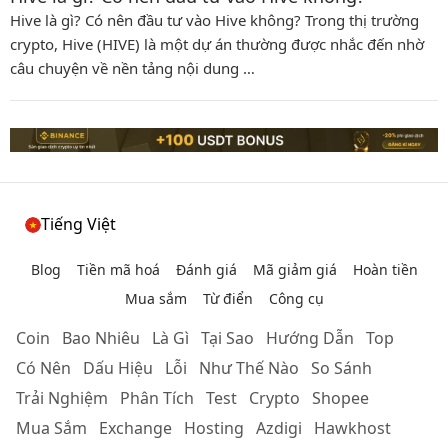
Hive là gì? Có nên đầu tư vào Hive không? Trong thị trường
crypto, Hive (HIVE) là một dự án thường được nhắc đến nhờ
câu chuyện về nền tảng nội dung …
Tiếng Việt
Blog
Tiền mã hoá
Đánh giá
Mã giảm giá
Hoàn tiền
Mua sắm
Từ điển
Công cụ
Coin
Bao Nhiêu
Là Gì
Tại Sao
Hướng Dẫn
Top
Có Nên
Dấu Hiệu
Lỗi
Như Thế Nào
So Sánh
Trải Nghiệm
Phân Tích
Test
Crypto
Shopee
Mua Sắm
Exchange
Hosting
Azdigi
Hawkhost