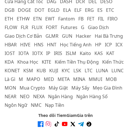
Cửa Hàng Cắt Tóc
DAG
DASH
DCR
DEL
DESO
DGB
DOGE
DOT
EGLD
ELA
ELF
ERG
ES
ETC
ETH
ETHW
ETN
EWT
Fantom
FB
FET
FIL
FIRO
FLOW
FLR
FLUX
FORT
Futures
G
Giao Dịch
Giao Dịch Cơ Bản
GLMR
GUN
Hacker
Hai Bà Trưng
HBAR
HIVE
HNS
HNT
Học Tiếng Anh
HP
ICP
ICX
IOST
IOTA
IOTX
IP
IRIS
ISLM
Kaito
KAS
KAT
KDA
Khoa Học
KITE
Kiếm Tiền Thụ Động
Kiến Thức
KONET
KSM
KUB
KUJI
KYC
LSK
LTC
LUNA
LUNC
Là Gì
M
MAPO
MED
META
MINA
MMUI
MOB
MON
Mua Crypto
Máy Giặt
Máy Sấy
Mẹo Gia Đình
NEAR
NEO
NEXA
Ngân Hàng
Ngân Hàng Số
Ngôn Ngữ
NMC
Nạp Tiền
Theo dõi TiemGiamGia trên