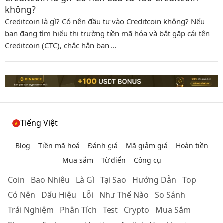
không?
Creditcoin là gì? Có nên đầu tư vào Creditcoin không? Nếu
bạn đang tìm hiểu thị trường tiền mã hóa và bắt gặp cái tên
Creditcoin (CTC), chắc hẳn bạn …
Tiếng Việt
Blog
Tiền mã hoá
Đánh giá
Mã giảm giá
Hoàn tiền
Mua sắm
Từ điển
Công cụ
Coin
Bao Nhiêu
Là Gì
Tại Sao
Hướng Dẫn
Top
Có Nên
Dấu Hiệu
Lỗi
Như Thế Nào
So Sánh
Trải Nghiệm
Phân Tích
Test
Crypto
Mua Sắm