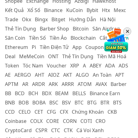
Shopee
Exchange
Hosting
Azdigi
Hawkhost
Kết Quả
Xổ Số
Binance
KuCoin
Bybit
Htx
Mexc
Trade
Okx
Bingx
Bitget
Hướng Dẫn
Hà Nội
Thẻ Tín Dụng
Barber Shop
Bitcoin
Săn Airdrop
✕
Săn Coin
Tiền Số
Tiền Ảo
Blockchain
Cắt Tóc Nam
Ethereum
Pi
Tiền Điện Tử
App
Coupon
Cắt Tóc
Deal
MeMeCoin
ONT
Thẻ Tín Dụng
Tiền Mã Hoá
Token
Tóc Nam
Voucher
XRP
A
ABEY
ADA
ADS
AE
AERGO
AHT
AIOZ
AKT
ALGO
An Toàn
APT
APTM
AR
ARDR
ARK
ARRR
ATOM
AVAX
Barber
BB
BCD
BCH
BDX
BEAM
BELLS
Binance Earn
BNB
BOB
BOBA
BSC
BSV
BTC
BTG
BTR
BTS
CCD
CELO
CET
CFG
CFX
Chứng Khoán
CKB
Coinbase
COLX
CORE
CORN
COTI
CRO
CryptoCard
CSPR
CTC
CTK
Cá Voi Xanh