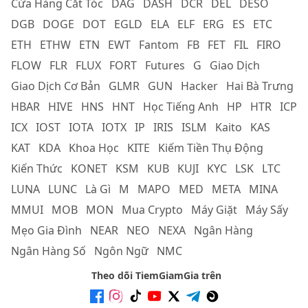
Cửa Hàng Cắt Tóc
DAG
DASH
DCR
DEL
DESO
DGB
DOGE
DOT
EGLD
ELA
ELF
ERG
ES
ETC
ETH
ETHW
ETN
EWT
Fantom
FB
FET
FIL
FIRO
FLOW
FLR
FLUX
FORT
Futures
G
Giao Dịch
Giao Dịch Cơ Bản
GLMR
GUN
Hacker
Hai Bà Trưng
HBAR
HIVE
HNS
HNT
Học Tiếng Anh
HP
HTR
ICP
ICX
IOST
IOTA
IOTX
IP
IRIS
ISLM
Kaito
KAS
KAT
KDA
Khoa Học
KITE
Kiếm Tiền Thụ Động
Kiến Thức
KONET
KSM
KUB
KUJI
KYC
LSK
LTC
LUNA
LUNC
Là Gì
M
MAPO
MED
META
MINA
MMUI
MOB
MON
Mua Crypto
Máy Giặt
Máy Sấy
Mẹo Gia Đình
NEAR
NEO
NEXA
Ngân Hàng
Ngân Hàng Số
Ngôn Ngữ
NMC
Theo dõi TiemGiamGia trên