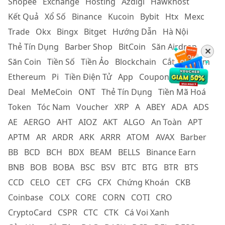
Shopee
Exchange
Hosting
Azdigi
Hawkhost
Kết Quả
Xổ Số
Binance
Kucoin
Bybit
Htx
Mexc
Trade
Okx
Bingx
Bitget
Hướng Dẫn
Hà Nội
Thẻ Tín Dụng
Barber Shop
BitCoin
Săn Airdrop
✕
Săn Coin
Tiền Số
Tiền Ảo
Blockchain
Cắt Tóc Nam
Ethereum
Pi
Tiền Điện Tử
App
Coupon
Cắt Tóc
Deal
MeMeCoin
ONT
Thẻ Tín Dụng
Tiền Mã Hoá
Token
Tóc Nam
Voucher
XRP
A
ABEY
ADA
ADS
AE
AERGO
AHT
AIOZ
AKT
ALGO
An Toàn
APT
APTM
AR
ARDR
ARK
ARRR
ATOM
AVAX
Barber
BB
BCD
BCH
BDX
BEAM
BELLS
Binance Earn
BNB
BOB
BOBA
BSC
BSV
BTC
BTG
BTR
BTS
CCD
CELO
CET
CFG
CFX
Chứng Khoán
CKB
Coinbase
COLX
CORE
CORN
COTI
CRO
CryptoCard
CSPR
CTC
CTK
Cá Voi Xanh