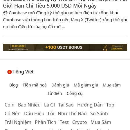
Giới Hạn Chi Tiêu 5.000 USD Mỗi Ngày
💳 Coinbase mở đăng ký thẻ ghi nợ tiền điện tử công khai
Coinbase vừa thông báo trên nền tảng X (Twitter) rằng thẻ ghi
nợ tiền điện tử của họ đã mở …
Tiếng Việt
Blog
Tiền mã hoá
Đánh giá
Mã giảm giá
Mua sắm
Từ điển
Công cụ
Coin
Bao Nhiêu
Là Gì
Tại Sao
Hướng Dẫn
Top
Có Nên
Dấu Hiệu
Lỗi
Như Thế Nào
So Sánh
Trải Nghiệm
Phân Tích
Test
Crypto
Mua Sắm