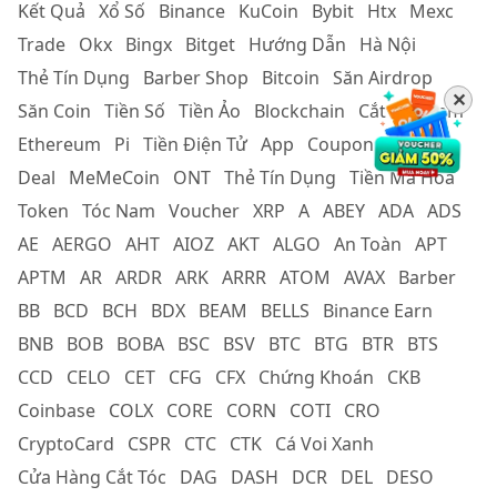
Kết Quả
Xổ Số
Binance
KuCoin
Bybit
Htx
Mexc
Trade
Okx
Bingx
Bitget
Hướng Dẫn
Hà Nội
Thẻ Tín Dụng
Barber Shop
Bitcoin
Săn Airdrop
✕
Săn Coin
Tiền Số
Tiền Ảo
Blockchain
Cắt Tóc Nam
Ethereum
Pi
Tiền Điện Tử
App
Coupon
Cắt Tóc
Deal
MeMeCoin
ONT
Thẻ Tín Dụng
Tiền Mã Hoá
Token
Tóc Nam
Voucher
XRP
A
ABEY
ADA
ADS
AE
AERGO
AHT
AIOZ
AKT
ALGO
An Toàn
APT
APTM
AR
ARDR
ARK
ARRR
ATOM
AVAX
Barber
BB
BCD
BCH
BDX
BEAM
BELLS
Binance Earn
BNB
BOB
BOBA
BSC
BSV
BTC
BTG
BTR
BTS
CCD
CELO
CET
CFG
CFX
Chứng Khoán
CKB
Coinbase
COLX
CORE
CORN
COTI
CRO
CryptoCard
CSPR
CTC
CTK
Cá Voi Xanh
Cửa Hàng Cắt Tóc
DAG
DASH
DCR
DEL
DESO