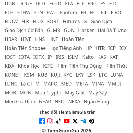
DGB
DOGE
DOT
EGLD
ELA
ELF
ERG
ES
ETC
ETH
ETHW
ETN
EWT
Fantom
FB
FET
FIL
FIRO
FLOW
FLR
FLUX
FORT
Futures
G
Giao Dịch
Giao Dịch Cơ Bản
GLMR
GUN
Hacker
Hai Bà Trưng
HBAR
HIVE
HNS
HNT
Hoàn Tiền
Hoàn Tiền Shopee
Học Tiếng Anh
HP
HTR
ICP
ICX
IOST
IOTA
IOTX
IP
IRIS
ISLM
Kaito
KAS
KAT
KDA
Khoa Học
KITE
Kiếm Tiền Thụ Động
Kiến Thức
KONET
KSM
KUB
KUJI
KYC
LKY
LSK
LTC
LUNA
LUNC
Là Gì
M
MAPO
MED
META
MINA
MMUI
MOB
MON
Mua Crypto
Máy Giặt
Máy Sấy
Mẹo Gia Đình
NEAR
NEO
NEXA
Ngân Hàng
Theo dõi TiemGiamGia trên
© TiemGiamGia 2026