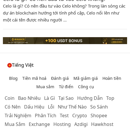
Celo là gì? Có nên đầu tư vào Celo không? Trong làn sóng các
dự án blockchain hướng tới tính phổ cập, Celo nổi lên như
một cái tên được nhiều người …
Tiếng Việt
Blog
Tiền mã hoá
Đánh giá
Mã giảm giá
Hoàn tiền
Mua sắm
Từ điển
Công cụ
Coin
Bao Nhiêu
Là Gì
Tại Sao
Hướng Dẫn
Top
Có Nên
Dấu Hiệu
Lỗi
Như Thế Nào
So Sánh
Trải Nghiệm
Phân Tích
Test
Crypto
Shopee
Mua Sắm
Exchange
Hosting
Azdigi
Hawkhost