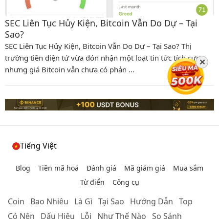
SEC Liên Tục Hủy Kiện, Bitcoin Vẫn Do Dự – Tại
Sao?
SEC Liên Tục Hủy Kiện, Bitcoin Vẫn Do Dự – Tại Sao? Thị
trường tiền điện tử vừa đón nhận một loạt tin tức tích cực,
✕
nhưng giá Bitcoin vẫn chưa có phản …
Tiếng Việt
Blog
Tiền mã hoá
Đánh giá
Mã giảm giá
Mua sắm
Từ điển
Công cụ
Coin
Bao Nhiêu
Là Gì
Tại Sao
Hướng Dẫn
Top
Có Nên
Dấu Hiệu
Lỗi
Như Thế Nào
So Sánh