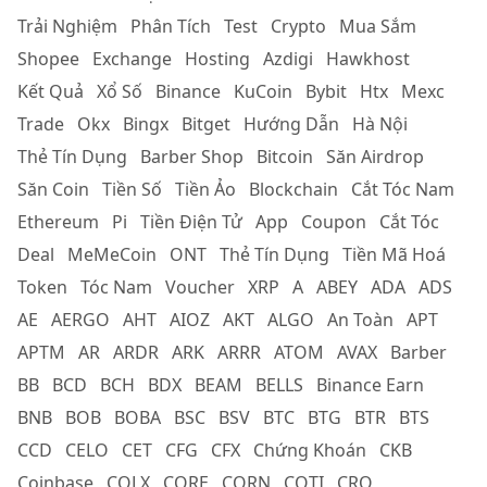
Trải Nghiệm
Phân Tích
Test
Crypto
Mua Sắm
Shopee
Exchange
Hosting
Azdigi
Hawkhost
Kết Quả
Xổ Số
Binance
KuCoin
Bybit
Htx
Mexc
Trade
Okx
Bingx
Bitget
Hướng Dẫn
Hà Nội
Thẻ Tín Dụng
Barber Shop
Bitcoin
Săn Airdrop
Săn Coin
Tiền Số
Tiền Ảo
Blockchain
Cắt Tóc Nam
Ethereum
Pi
Tiền Điện Tử
App
Coupon
Cắt Tóc
Deal
MeMeCoin
ONT
Thẻ Tín Dụng
Tiền Mã Hoá
Token
Tóc Nam
Voucher
XRP
A
ABEY
ADA
ADS
AE
AERGO
AHT
AIOZ
AKT
ALGO
An Toàn
APT
APTM
AR
ARDR
ARK
ARRR
ATOM
AVAX
Barber
BB
BCD
BCH
BDX
BEAM
BELLS
Binance Earn
BNB
BOB
BOBA
BSC
BSV
BTC
BTG
BTR
BTS
CCD
CELO
CET
CFG
CFX
Chứng Khoán
CKB
Coinbase
COLX
CORE
CORN
COTI
CRO