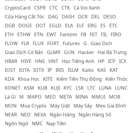
CryptoCard
CSPR
CTC
CTK
Cá Voi Xanh
Cửa Hàng Cắt Tóc
DAG
DASH
DCR
DEL
DESO
DGB
DOGE
DOT
EGLD
ELA
ELF
ERG
ES
ETC
ETH
ETHW
ETN
EWT
Fantom
FB
FET
FIL
FIRO
FLOW
FLR
FLUX
FORT
Futures
G
Giao Dịch
Giao Dịch Cơ Bản
GLMR
GUN
Hacker
Hai Bà Trưng
HBAR
HIVE
HNS
HNT
Học Tiếng Anh
HP
ICP
ICX
IOST
IOTA
IOTX
IP
IRIS
ISLM
Kaito
KAS
KAT
KDA
Khoa Học
KITE
Kiếm Tiền Thụ Động
Kiến Thức
KONET
KSM
KUB
KUJI
KYC
LSK
LTC
LUNA
LUNC
Là Gì
M
MAPO
MED
META
MINA
MMUI
MOB
MON
Mua Crypto
Máy Giặt
Máy Sấy
Mẹo Gia Đình
NEAR
NEO
NEXA
Ngân Hàng
Ngân Hàng Số
Ngôn Ngữ
NMC
Nạp Tiền