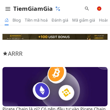
TiemGiamGia
Blog
Tiền mã hoá
Đánh giá
Mã giảm giá
Hoàn 
ARRR
Pirate Chain là gì? Có nên đầu tư vào Pirate Chain