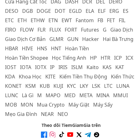
Cửa Hàng Cắt Tóc
DAG
DASH
DCR
DEL
DERO
DESO
DGB
DOGE
DOT
EGLD
ELA
ELF
ERG
ES
ETC
ETH
ETHW
ETN
EWT
Fantom
FB
FET
FIL
FIRO
FLOW
FLR
FLUX
FORT
Futures
G
Giao Dịch
Giao Dịch Cơ Bản
GLMR
GUN
Hacker
Hai Bà Trưng
HBAR
HIVE
HNS
HNT
Hoàn Tiền
Hoàn Tiền Shopee
Học Tiếng Anh
HP
HTR
ICP
ICX
IOST
IOTA
IOTX
IP
IRIS
ISLM
Kaito
KAS
KAT
KDA
Khoa Học
KITE
Kiếm Tiền Thụ Động
Kiến Thức
KONET
KSM
KUB
KUJI
KYC
LKY
LSK
LTC
LUNA
LUNC
Là Gì
M
MAPO
MED
META
MINA
MMUI
MOB
MON
Mua Crypto
Máy Giặt
Máy Sấy
Mẹo Gia Đình
NEAR
NEO
Theo dõi TiemGiamGia trên