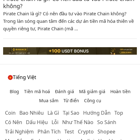
không?
Pirate Chain là gì? Có nên đầu tư vào Pirate Chain không?
Trong làn sóng quan tâm đến các dự án tiền mã hóa thiên về
quyền riêng tư, Pirate Chain (mã …
Tiếng Việt
Blog
Tiền mã hoá
Đánh giá
Mã giảm giá
Hoàn tiền
Mua sắm
Từ điển
Công cụ
Coin
Bao Nhiêu
Là Gì
Tại Sao
Hướng Dẫn
Top
Có Nên
Dấu Hiệu
Lỗi
Như Thế Nào
So Sánh
Trải Nghiệm
Phân Tích
Test
Crypto
Shopee