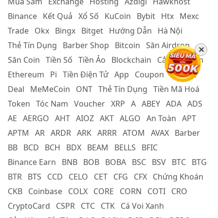
Mua Sắm
Exchange
Hosting
Azdigi
Hawkhost
Binance
Kết Quả
Xổ Số
KuCoin
Bybit
Htx
Mexc
Trade
Okx
Bingx
Bitget
Hướng Dẫn
Hà Nội
Thẻ Tín Dụng
Barber Shop
Bitcoin
Săn Airdrop
✕
Săn Coin
Tiền Số
Tiền Ảo
Blockchain
Cắt Tóc Nam
Ethereum
Pi
Tiền Điện Tử
App
Coupon
Cắt Tóc
Deal
MeMeCoin
ONT
Thẻ Tín Dụng
Tiền Mã Hoá
Token
Tóc Nam
Voucher
XRP
A
ABEY
ADA
ADS
AE
AERGO
AHT
AIOZ
AKT
ALGO
An Toàn
APT
APTM
AR
ARDR
ARK
ARRR
ATOM
AVAX
Barber
BB
BCD
BCH
BDX
BEAM
BELLS
BFIC
Binance Earn
BNB
BOB
BOBA
BSC
BSV
BTC
BTG
BTR
BTS
CCD
CELO
CET
CFG
CFX
Chứng Khoán
CKB
Coinbase
COLX
CORE
CORN
COTI
CRO
CryptoCard
CSPR
CTC
CTK
Cá Voi Xanh