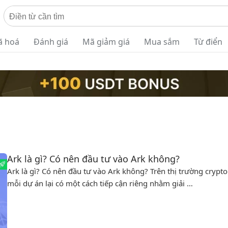
ã hoá
Đánh giá
Mã giảm giá
Mua sắm
Từ điển
Ark là gì? Có nên đầu tư vào Ark không?
Ark là gì? Có nên đầu tư vào Ark không? Trên thị trường crypt
mỗi dự án lại có một cách tiếp cận riêng nhằm giải …