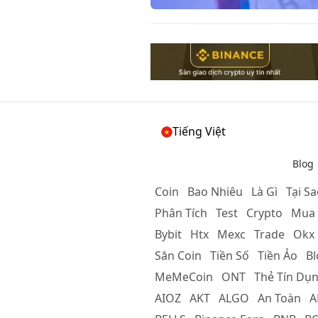
Tiếng Việt
Blog
Coin
Bao Nhiêu
Là Gì
Tại S
Phân Tích
Test
Crypto
Mua
Bybit
Htx
Mexc
Trade
Okx
Săn Coin
Tiền Số
Tiền Ảo
Bl
MeMeCoin
ONT
Thẻ Tín Dụ
AIOZ
AKT
ALGO
An Toàn
A