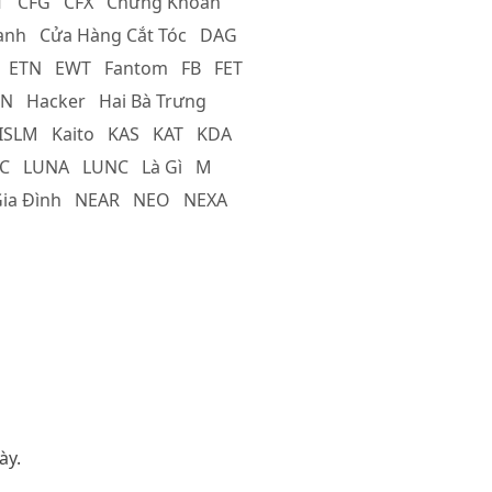
T
CFG
CFX
Chứng Khoán
anh
Cửa Hàng Cắt Tóc
DAG
ETN
EWT
Fantom
FB
FET
N
Hacker
Hai Bà Trưng
ISLM
Kaito
KAS
KAT
KDA
C
LUNA
LUNC
Là Gì
M
ia Đình
NEAR
NEO
NEXA
ày.