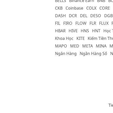
BELLS
Binance Earn
BNB
B
CKB
Coinbase
COLX
CORE
DASH
DCR
DEL
DESO
DGB
FIL
FIRO
FLOW
FLR
FLUX
HBAR
HIVE
HNS
HNT
Học 
Khoa Học
KITE
Kiếm Tiền T
MAPO
MED
META
MINA
M
Ngân Hàng
Ngân Hàng Số
N
Ti