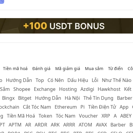
Tiền mã hoá
Đánh giá
Mã giảm giá
Mua sắm
Từ điển
Cô
ao
Hướng Dẫn
Top
Có Nên
Dấu Hiệu
Lỗi
Như Thế Nào
 Sắm
Shopee
Exchange
Hosting
Azdigi
Hawkhost
Kết
Bingx
Bitget
Hướng Dẫn
Hà Nội
Thẻ Tín Dụng
Barber
ockchain
Cắt Tóc Nam
Ethereum
Pi
Tiền Điện Tử
App
ng
Tiền Mã Hoá
Token
Tóc Nam
Voucher
XRP
A
ABEY
PT
APTM
AR
ARDR
ARK
ARRR
ATOM
AVAX
Barber
B