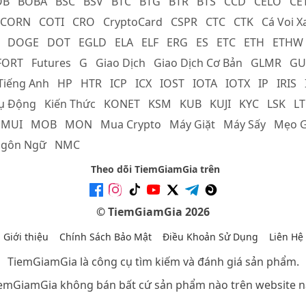
OB
BOBA
BSC
BSV
BTC
BTG
BTR
BTS
CCD
CELO
CE
CORN
COTI
CRO
CryptoCard
CSPR
CTC
CTK
Cá Voi X
DOGE
DOT
EGLD
ELA
ELF
ERG
ES
ETC
ETH
ETHW
FORT
Futures
G
Giao Dịch
Giao Dịch Cơ Bản
GLMR
GU
Tiếng Anh
HP
HTR
ICP
ICX
IOST
IOTA
IOTX
IP
IRIS
hụ Động
Kiến Thức
KONET
KSM
KUB
KUJI
KYC
LSK
LT
MUI
MOB
MON
Mua Crypto
Máy Giặt
Máy Sấy
Mẹo G
gôn Ngữ
NMC
Theo dõi TiemGiamGia trên
© TiemGiamGia 2026
Giới thiệu
Chính Sách Bảo Mật
Điều Khoản Sử Dụng
Liên Hệ
TiemGiamGia là công cụ tìm kiếm và đánh giá sản phẩm.
emGiamGia không bán bất cứ sản phẩm nào trên website n