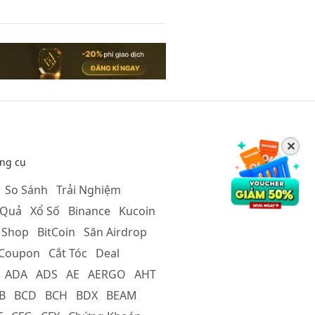
✕
ng cụ
So Sánh
Trải Nghiệm
 Quả
Xổ Số
Binance
Kucoin
 Shop
BitCoin
Săn Airdrop
Coupon
Cắt Tóc
Deal
ADA
ADS
AE
AERGO
AHT
B
BCD
BCH
BDX
BEAM