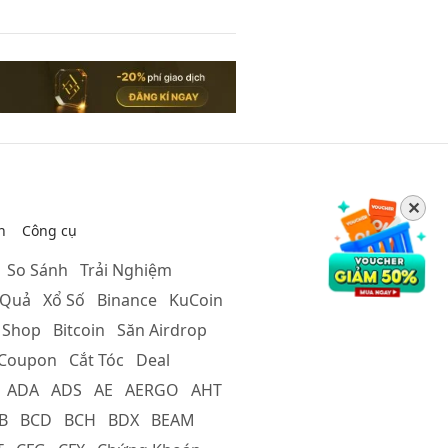
✕
̉n
Công cụ
So Sánh
Trải Nghiệm
 Quả
Xổ Số
Binance
KuCoin
 Shop
Bitcoin
Săn Airdrop
Coupon
Cắt Tóc
Deal
ADA
ADS
AE
AERGO
AHT
B
BCD
BCH
BDX
BEAM