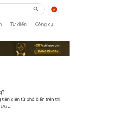
m
Từ điển
Công cụ
g?
iền điện tử phổ biến trên thị
0 Ưu …