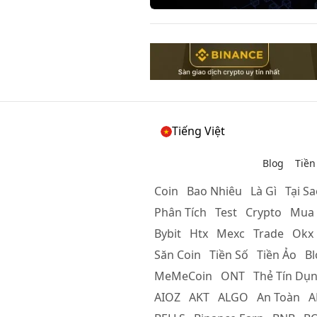
Tiếng Việt
Blog
Tiền
Coin
Bao Nhiêu
Là Gì
Tại S
Phân Tích
Test
Crypto
Mua
Bybit
Htx
Mexc
Trade
Okx
Săn Coin
Tiền Số
Tiền Ảo
Bl
MeMeCoin
ONT
Thẻ Tín Dụ
AIOZ
AKT
ALGO
An Toàn
A