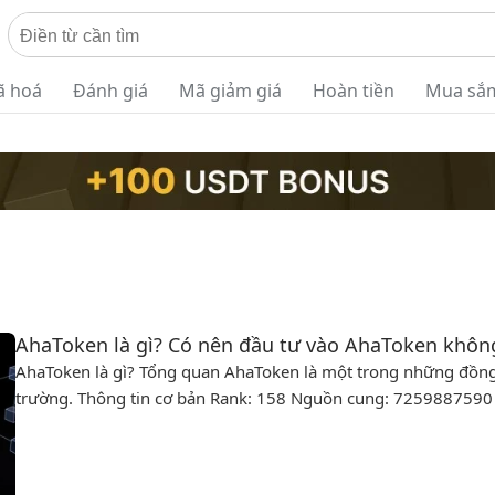
ã hoá
Đánh giá
Mã giảm giá
Hoàn tiền
Mua sắ
AhaToken là gì? Có nên đầu tư vào AhaToken khôn
AhaToken là gì? Tổng quan AhaToken là một trong những đồng t
trường. Thông tin cơ bản Rank: 158 Nguồn cung: 725988759