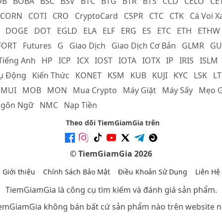
OB
BOBA
BSC
BSV
BTC
BTG
BTR
BTS
CCD
CELO
CE
CORN
COTI
CRO
CryptoCard
CSPR
CTC
CTK
Cá Voi X
DOGE
DOT
EGLD
ELA
ELF
ERG
ES
ETC
ETH
ETHW
FORT
Futures
G
Giao Dịch
Giao Dịch Cơ Bản
GLMR
GU
Tiếng Anh
HP
ICP
ICX
IOST
IOTA
IOTX
IP
IRIS
ISLM
hụ Động
Kiến Thức
KONET
KSM
KUB
KUJI
KYC
LSK
LT
MUI
MOB
MON
Mua Crypto
Máy Giặt
Máy Sấy
Mẹo G
gôn Ngữ
NMC
Nạp Tiền
Theo dõi TiemGiamGia trên
© TiemGiamGia 2026
Giới thiệu
Chính Sách Bảo Mật
Điều Khoản Sử Dụng
Liên Hệ
TiemGiamGia là công cụ tìm kiếm và đánh giá sản phẩm.
emGiamGia không bán bất cứ sản phẩm nào trên website n