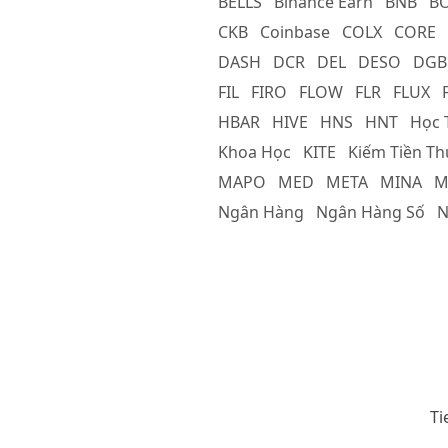
BELLS
Binance Earn
BNB
B
CKB
Coinbase
COLX
CORE
DASH
DCR
DEL
DESO
DGB
FIL
FIRO
FLOW
FLR
FLUX
HBAR
HIVE
HNS
HNT
Học 
Khoa Học
KITE
Kiếm Tiền T
MAPO
MED
META
MINA
M
Ngân Hàng
Ngân Hàng Số
N
Ti