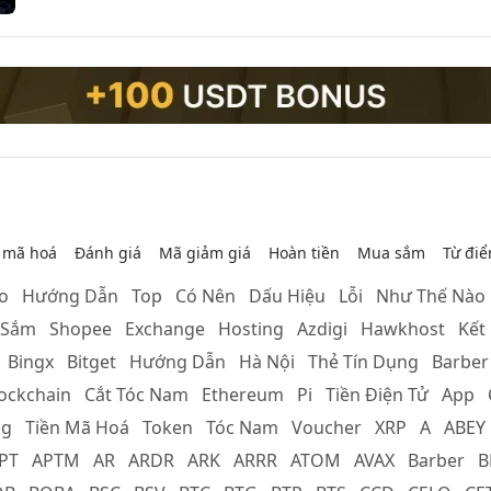
 mã hoá
Đánh giá
Mã giảm giá
Hoàn tiền
Mua sắm
Từ điê
ao
Hướng Dẫn
Top
Có Nên
Dấu Hiệu
Lỗi
Như Thế Nào
 Sắm
Shopee
Exchange
Hosting
Azdigi
Hawkhost
Kết
Bingx
Bitget
Hướng Dẫn
Hà Nội
Thẻ Tín Dụng
Barber
ockchain
Cắt Tóc Nam
Ethereum
Pi
Tiền Điện Tử
App
ng
Tiền Mã Hoá
Token
Tóc Nam
Voucher
XRP
A
ABEY
PT
APTM
AR
ARDR
ARK
ARRR
ATOM
AVAX
Barber
B