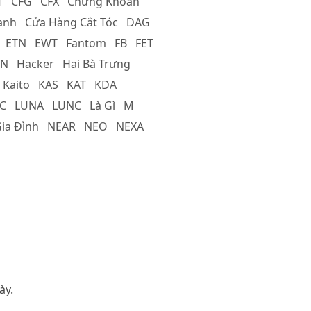
T
CFG
CFX
Chứng Khoán
anh
Cửa Hàng Cắt Tóc
DAG
ETN
EWT
Fantom
FB
FET
N
Hacker
Hai Bà Trưng
Kaito
KAS
KAT
KDA
C
LUNA
LUNC
Là Gì
M
ia Đình
NEAR
NEO
NEXA
ày.