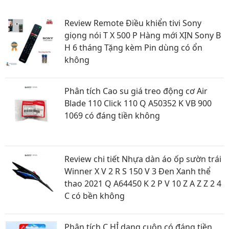
Review Remote Điều khiển tivi Sony
giọng nói T X 500 P Hàng mới XỊN Sony B
H 6 tháng Tặng kèm Pin dùng có ổn
không
Phân tích Cao su giá treo động cơ Air
Blade 110 Click 110 Q A50352 K VB 900
1069 có đáng tiền không
Review chi tiết Nhựa dàn áo ốp sườn trái
Winner X V 2 R S 150 V 3 Đen Xanh thể
thao 2021 Q A64450 K 2 P V 10 Z A Z Z 2 4
C có bền không
Phân tích C HỈ dạng cuộn có đáng tiền