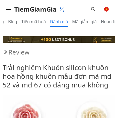
TiemGiamGia
Blog
Tiền mã hoá
Đánh giá
Mã giảm giá
Hoàn ti
Review
Trải nghiệm Khuôn silicon khuôn
hoa hồng khuôn mẫu đơn mã md
52 và md 67 có đáng mua không