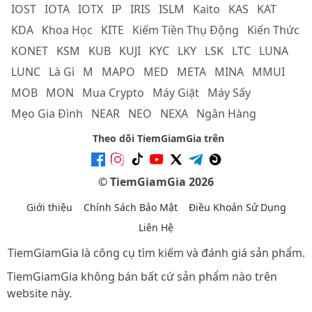
IOST
IOTA
IOTX
IP
IRIS
ISLM
Kaito
KAS
KAT
KDA
Khoa Học
KITE
Kiếm Tiền Thụ Động
Kiến Thức
KONET
KSM
KUB
KUJI
KYC
LKY
LSK
LTC
LUNA
LUNC
Là Gì
M
MAPO
MED
META
MINA
MMUI
MOB
MON
Mua Crypto
Máy Giặt
Máy Sấy
Mẹo Gia Đình
NEAR
NEO
NEXA
Ngân Hàng
Theo dõi TiemGiamGia trên
© TiemGiamGia 2026
Giới thiệu
Chính Sách Bảo Mật
Điều Khoản Sử Dụng
Liên Hệ
TiemGiamGia là công cụ tìm kiếm và đánh giá sản phẩm.
TiemGiamGia không bán bất cứ sản phẩm nào trên
website này.