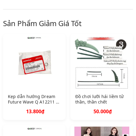
Sản Phẩm Giảm Giá Tốt
Kẹp dẫn hướng Dream
Đồ chơi lưỡi hái liềm tử
Future Wave Q A12211 K
thần, thần chết
FM 900 1057
13.800₫
50.000₫