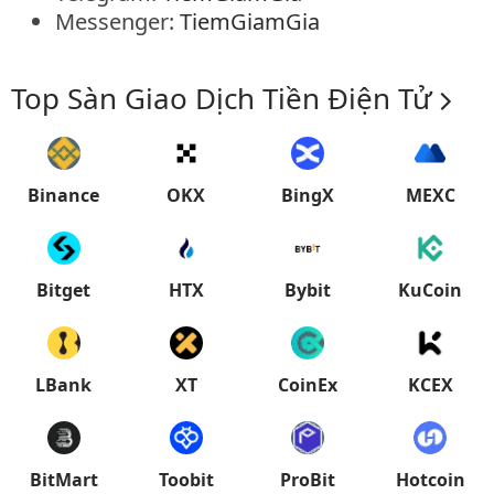
Messenger:
TiemGiamGia
Top Sàn Giao Dịch Tiền Điện Tử
Binance
OKX
BingX
MEXC
Bitget
HTX
Bybit
KuCoin
LBank
XT
CoinEx
KCEX
BitMart
Toobit
ProBit
Hotcoin