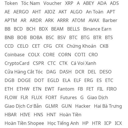
Token
Tóc Nam
Voucher
XRP
A
ABEY
ADA
ADS
AE
AERGO
AHT
AIOZ
AKT
ALGO
An Toàn
APT
APTM
AR
ARDR
ARK
ARRR
ATOM
AVAX
Barber
BB
BCD
BCH
BDX
BEAM
BELLS
Binance Earn
BNB
BOB
BOBA
BSC
BSV
BTC
BTG
BTR
BTS
CCD
CELO
CET
CFG
CFX
Chứng Khoán
CKB
Coinbase
COLX
CORE
CORN
COTI
CRO
CryptoCard
CSPR
CTC
CTK
Cá Voi Xanh
Cửa Hàng Cắt Tóc
DAG
DASH
DCR
DEL
DESO
DGB
DOGE
DOT
EGLD
ELA
ELF
ERG
ES
ETC
ETH
ETHW
ETN
EWT
Fantom
FB
FET
FIL
FIRO
FLOW
FLR
FLUX
FORT
Futures
G
Giao Dịch
Giao Dịch Cơ Bản
GLMR
GUN
Hacker
Hai Bà Trưng
HBAR
HIVE
HNS
HNT
Hoàn Tiền
Hoàn Tiền Shopee
Học Tiếng Anh
HP
HTR
ICP
ICX