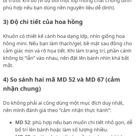
bị trước khi đổ (ví dụ bôi một lớp mỏng chất chống dính
phù hợp nếu bạn dùng nền nguyên liệu dễ dính).
3) Độ chi tiết của hoa hồng
Khuôn có thiết kế cánh hoa dạng lớp, nhìn giống hoa
hồng mini. Nếu bạn làm thạch/gel, bề mặt sau đông cho
cảm giác mịn và rõ họa tiết. Khi làm trang trí, phần cánh
không bị “lẫn” vào nhau, nên đặt lên bánh nhìn khá bắt
mắt.
4) So sánh hai mã MD 52 và MD 67 (cảm
nhận chung)
Do không phải ai cũng dùng một mục đích duy nhất,
nên mình đánh giá theo “cảm nhận thực hành”:
MD 52
: phù hợp nếu bạn muốn chi tiết nhỏ gọn, dễ
bố trí lên bánh hoặc làm số lượng nhiều.