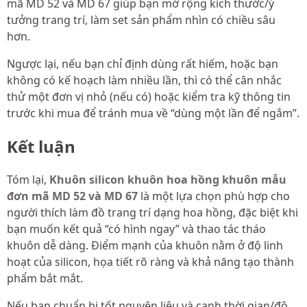
mã MD 52 và MD 67 giúp bạn mở rộng kích thước/ý
tưởng trang trí, làm set sản phẩm nhìn có chiều sâu
hơn.
Ngược lại, nếu bạn chỉ định dùng rất hiếm, hoặc bạn
không có kế hoạch làm nhiều lần, thì có thể cân nhắc
thử một đơn vị nhỏ (nếu có) hoặc kiểm tra kỹ thông tin
trước khi mua để tránh mua về “dùng một lần để ngắm”.
Kết luận
Tóm lại,
Khuôn silicon khuôn hoa hồng khuôn mẫu
đơn mã MD 52 và MD 67
là một lựa chọn phù hợp cho
người thích làm đồ trang trí dạng hoa hồng, đặc biệt khi
bạn muốn kết quả “có hình ngay” và thao tác tháo
khuôn dễ dàng. Điểm mạnh của khuôn nằm ở độ linh
hoạt của silicon, họa tiết rõ ràng và khả năng tạo thành
phẩm bắt mắt.
Nếu bạn chuẩn bị tốt nguyên liệu và canh thời gian/độ