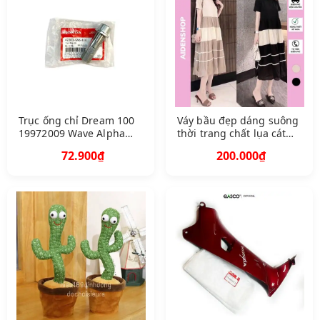
Trục ống chỉ Dream 100
Váy bầu đẹp dáng suông
19972009 Wave Alpha
thời trang chất lụa cát
100 20012005 Q A42303
4570 kg
72.900₫
200.000₫
G N 5830 1422