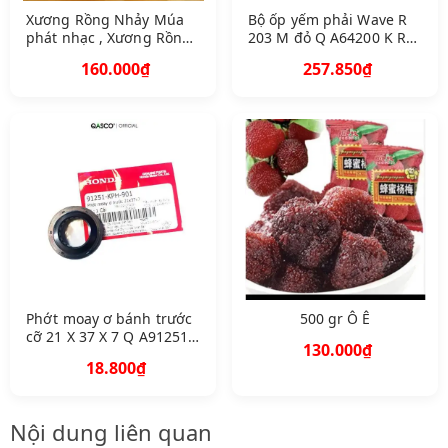
Xương Rồng Nhảy Múa
Bộ ốp yếm phải Wave R
phát nhạc , Xương Rồng
203 M đỏ Q A64200 K RS
Nhại Tiếng Ghi Âm Loại 1
900 Z D Z Z 11 1 B
160.000₫
257.850₫
sẵn pin sạc
Phớt moay ơ bánh trước
500 gr Ô Ê
cỡ 21 X 37 X 7 Q A91251
130.000₫
K PH 901 366
18.800₫
Nội dung liên quan