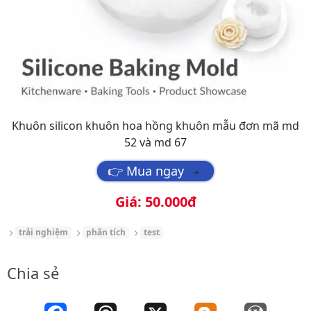
Khuôn silicon khuôn hoa hồng khuôn mẫu đơn mã md
52 và md 67
👉 Mua ngay
→
Giá: 50.000đ
trải nghiệm
phân tích
test
Chia sẻ