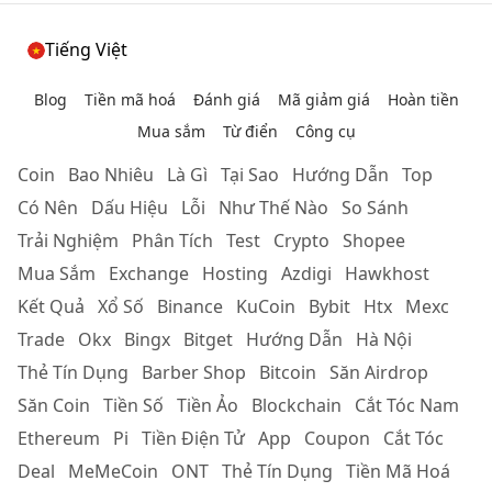
Tiếng Việt
Blog
Tiền mã hoá
Đánh giá
Mã giảm giá
Hoàn tiền
Mua sắm
Từ điển
Công cụ
Coin
Bao Nhiêu
Là Gì
Tại Sao
Hướng Dẫn
Top
Có Nên
Dấu Hiệu
Lỗi
Như Thế Nào
So Sánh
Trải Nghiệm
Phân Tích
Test
Crypto
Shopee
Mua Sắm
Exchange
Hosting
Azdigi
Hawkhost
Kết Quả
Xổ Số
Binance
KuCoin
Bybit
Htx
Mexc
Trade
Okx
Bingx
Bitget
Hướng Dẫn
Hà Nội
Thẻ Tín Dụng
Barber Shop
Bitcoin
Săn Airdrop
Săn Coin
Tiền Số
Tiền Ảo
Blockchain
Cắt Tóc Nam
Ethereum
Pi
Tiền Điện Tử
App
Coupon
Cắt Tóc
Deal
MeMeCoin
ONT
Thẻ Tín Dụng
Tiền Mã Hoá