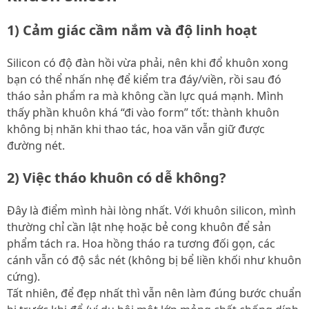
1) Cảm giác cầm nắm và độ linh hoạt
Silicon có độ đàn hồi vừa phải, nên khi đổ khuôn xong
bạn có thể nhấn nhẹ để kiểm tra đáy/viền, rồi sau đó
tháo sản phẩm ra mà không cần lực quá mạnh. Mình
thấy phần khuôn khá “đi vào form” tốt: thành khuôn
không bị nhăn khi thao tác, hoa văn vẫn giữ được
đường nét.
2) Việc tháo khuôn có dễ không?
Đây là điểm mình hài lòng nhất. Với khuôn silicon, mình
thường chỉ cần lật nhẹ hoặc bẻ cong khuôn để sản
phẩm tách ra. Hoa hồng tháo ra tương đối gọn, các
cánh vẫn có độ sắc nét (không bị bể liền khối như khuôn
cứng).
Tất nhiên, để đẹp nhất thì vẫn nên làm đúng bước chuẩn