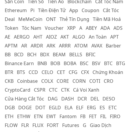
Săn Coin
Tiền Số
Tiền Ảo
Blockchain
Cắt Tóc Nam
Ethereum
Pi
Tiền Điện Tử
App
Coupon
Cắt Tóc
Deal
MeMeCoin
ONT
Thẻ Tín Dụng
Tiền Mã Hoá
Token
Tóc Nam
Voucher
XRP
A
ABEY
ADA
ADS
AE
AERGO
AHT
AIOZ
AKT
ALGO
An Toàn
APT
APTM
AR
ARDR
ARK
ARRR
ATOM
AVAX
Barber
BB
BCD
BCH
BDX
BEAM
BELLS
BFIC
Binance Earn
BNB
BOB
BOBA
BSC
BSV
BTC
BTG
BTR
BTS
CCD
CELO
CET
CFG
CFX
Chứng Khoán
CKB
Coinbase
COLX
CORE
CORN
COTI
CRO
CryptoCard
CSPR
CTC
CTK
Cá Voi Xanh
Cửa Hàng Cắt Tóc
DAG
DASH
DCR
DEL
DESO
DGB
DOGE
DOT
EGLD
ELA
ELF
ERG
ES
ETC
ETH
ETHW
ETN
EWT
Fantom
FB
FET
FIL
FIRO
FLOW
FLR
FLUX
FORT
Futures
G
Giao Dịch