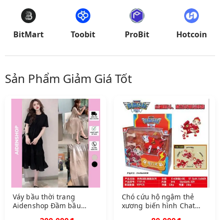
BitMart
Toobit
ProBit
Hotcoin
Sản Phẩm Giảm Giá Tốt
Váy bầu thời trang
Chó cứu hộ ngậm thẻ
Aidenshop Đầm bầu
xương biến hình Chat
thiết kế công sở dáng
chọn màu hoặc shop gửi