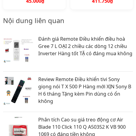
45.000₫
411.750₫
Quốc Mincloset Tv 16
Nội dung liên quan
Đánh giá Remote Điều khiển điều hoà
Gree 7 L OẠI 2 chiều các dòng 12 chiều
Inverter Hàng tốt TẶ có đáng mua không
Review Remote Điều khiển tivi Sony
giọng nói T X 500 P Hàng mới XỊN Sony B
H 6 tháng Tặng kèm Pin dùng có ổn
không
Phân tích Cao su giá treo động cơ Air
Blade 110 Click 110 Q A50352 K VB 900
1069 có đáng tiền không