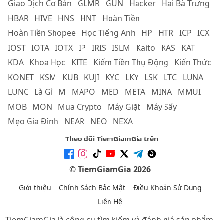
Giao Dịch Cơ Bản
GLMR
GUN
Hacker
Hai Bà Trưng
HBAR
HIVE
HNS
HNT
Hoàn Tiền
Hoàn Tiền Shopee
Học Tiếng Anh
HP
HTR
ICP
ICX
IOST
IOTA
IOTX
IP
IRIS
ISLM
Kaito
KAS
KAT
KDA
Khoa Học
KITE
Kiếm Tiền Thụ Động
Kiến Thức
KONET
KSM
KUB
KUJI
KYC
LKY
LSK
LTC
LUNA
LUNC
Là Gì
M
MAPO
MED
META
MINA
MMUI
MOB
MON
Mua Crypto
Máy Giặt
Máy Sấy
Mẹo Gia Đình
NEAR
NEO
NEXA
Theo dõi TiemGiamGia trên
© TiemGiamGia 2026
Giới thiệu
Chính Sách Bảo Mật
Điều Khoản Sử Dụng
Liên Hệ
TiemGiamGia là công cụ tìm kiếm và đánh giá sản phẩm.