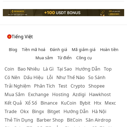
Tiếng Việt
Blog
Tiền mã hoá
Đánh giá
Mã giảm giá
Hoàn tiền
Mua sắm
Từ điển
Công cụ
Coin
Bao Nhiêu
Là Gì
Tại Sao
Hướng Dẫn
Top
Có Nên
Dấu Hiệu
Lỗi
Như Thế Nào
So Sánh
Trải Nghiệm
Phân Tích
Test
Crypto
Shopee
Mua Sắm
Exchange
Hosting
Azdigi
Hawkhost
Kết Quả
Xổ Số
Binance
KuCoin
Bybit
Htx
Mexc
Trade
Okx
Bingx
Bitget
Hướng Dẫn
Hà Nội
Thẻ Tín Dụng
Barber Shop
BitCoin
Săn Airdrop