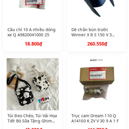
Cầu chì 10 A nhiều dòng
Dè chắn bùn trước
xe Q A9820041000 25
Winner X R S 150 V 3
màu xanh ghi Q A61000
18.800₫
260.550₫
K 56 V 60 Z B 7 B 6 C
Túi Đeo Chéo, Túi Vải Họa
Trục cam Dream 110 Q
Tiết Bò Sữa Tặng Ghim
A14100 K ZV V 30 9 A 1 F
Hoa Cúc Phong Cách Hàn