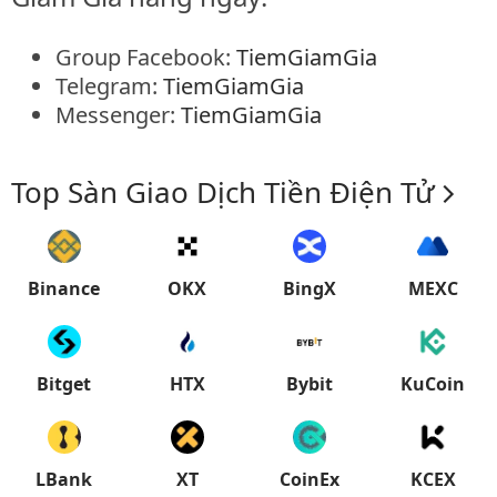
Group Facebook:
TiemGiamGia
Telegram:
TiemGiamGia
Messenger:
TiemGiamGia
Top Sàn Giao Dịch Tiền Điện Tử
Binance
OKX
BingX
MEXC
Bitget
HTX
Bybit
KuCoin
LBank
XT
CoinEx
KCEX