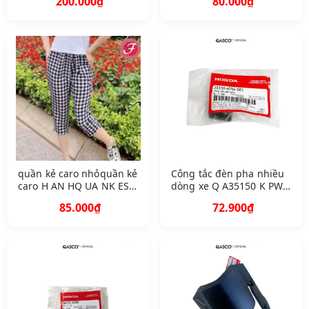
200.000₫
80.000₫
suông 4568 kg V B 023
ngẫu nhiên
quần kẻ caro nhỏquần kẻ
Công tắc đèn pha nhiều
caro H AN HQ UA NK ES J
dòng xe Q A35150 K PW
2 sọc
901
85.000₫
72.900₫