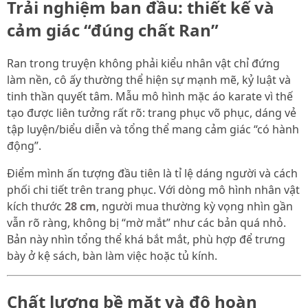
Trải nghiệm ban đầu: thiết kế và
cảm giác “đúng chất Ran”
Ran trong truyện không phải kiểu nhân vật chỉ đứng
làm nền, cô ấy thường thể hiện sự mạnh mẽ, kỷ luật và
tinh thần quyết tâm. Mẫu mô hình mặc áo karate vì thế
tạo được liên tưởng rất rõ: trang phục võ phục, dáng vẻ
tập luyện/biểu diễn và tổng thể mang cảm giác “có hành
động”.
Điểm mình ấn tượng đầu tiên là tỉ lệ dáng người và cách
phối chi tiết trên trang phục. Với dòng mô hình nhân vật
kích thước
28 cm
, người mua thường kỳ vọng nhìn gần
vẫn rõ ràng, không bị “mờ mắt” như các bản quá nhỏ.
Bản này nhìn tổng thể khá bắt mắt, phù hợp để trưng
bày ở kệ sách, bàn làm việc hoặc tủ kính.
Chất lượng bề mặt và độ hoàn