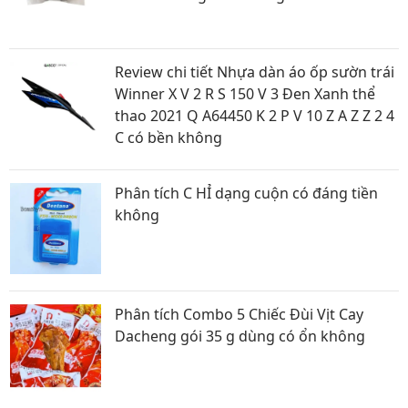
Review chi tiết Nhựa dàn áo ốp sườn trái
Winner X V 2 R S 150 V 3 Đen Xanh thể
thao 2021 Q A64450 K 2 P V 10 Z A Z Z 2 4
C có bền không
Phân tích C HỈ dạng cuộn có đáng tiền
không
Phân tích Combo 5 Chiếc Đùi Vịt Cay
Dacheng gói 35 g dùng có ổn không