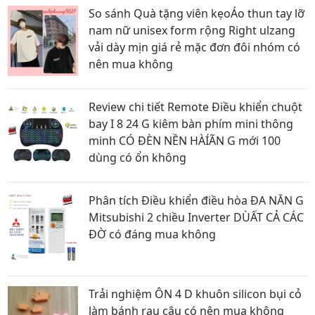
So sánh Quà tặng viên kẹoÁo thun tay lỡ
nam nữ unisex form rộng Right ulzang
vải dày mịn giá rẻ mặc đơn đôi nhóm có
nên mua không
Review chi tiết Remote Điều khiển chuột
bay I 8 24 G kiêm bàn phím mini thông
minh CÓ ĐÈN NỀN HÀÍÃN G mới 100
dùng có ổn không
Phân tích Điều khiển điều hòa ĐA NĂN G
Mitsubishi 2 chiều Inverter DÙẤT CẢ CÁC
ĐỜ có đáng mua không
Trải nghiệm ÔN 4 D khuôn silicon bụi cỏ
làm bánh rau câu có nên mua không