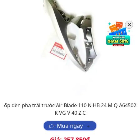
✕
ốp đèn pha trái trước Air Blade 110 N HB 24 M Q A64502
K VG V 40 Z C
👉 Mua ngay
→
Giá: 257.850đ