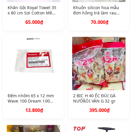
Khăn Gội Royal Towel 35
Khuôn silicon hoa mẫu
x 80 cm Sợi Cotton Mềm
đơn hồng trà làm rau
Mịn, Thấm Hút Tốt,
câu 4 D Mã M D 8 mẫu
65.000₫
70.000₫
Không Xổ Lông, Không
hoa hồng trà trung
Phai Màu
Đệm nhôm 65 x 12 mm
2 BỊC H 40 ẾC ĐÙI GÀ
Wave 100 Dream 100
NƯỚẬÓI VÀN G 32 gr
Future Neo Q
13.800₫
395.000₫
A90461357000 1571