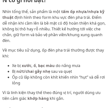
Nhìn tổng thể, sản phẩm là một
tấm ốp nhựa/nhựa kỹ
thuật
định hình theo form khu vực đèn pha trái. Điểm
dễ nhận khi cầm lên là bề mặt có độ hoàn thiện khá gọn,
không bị thô hay rỗ nhiều. Thiết kế hướng tới việc che
chắn, giữ form và bảo vệ phần viền/khung xung quanh
đèn.
Về mục tiêu sử dụng, ốp đèn pha trái thường được thay
khi:
Xe bị
xước, ố, bạc màu
do nắng mưa
Bị
nứt/chai gãy nhẹ
sau va quẹt
Ốp cũ lắp không còn khít khiến nhìn “hụt” và dễ rơi
lỏng
Vì là linh kiện thay thế theo đúng vị trí, người dùng ưu
tiên cảm giác
khớp hàng
khi gắn.