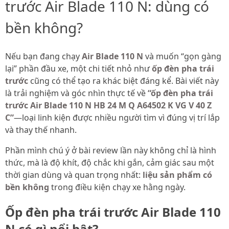
trước Air Blade 110 N: dùng có
bền không?
Nếu bạn đang chạy
Air Blade 110 N
và muốn “gọn gàng
lại” phần đầu xe, một chi tiết nhỏ như
ốp đèn pha trái
trước
cũng có thể tạo ra khác biệt đáng kể. Bài viết này
là trải nghiệm và góc nhìn thực tế về
“ốp đèn pha trái
trước Air Blade 110 N HB 24 M Q A64502 K VG V 40 Z
C”
—loại linh kiện được nhiều người tìm vì đúng vị trí lắp
và thay thế nhanh.
Phần mình chú ý ở bài review lần này không chỉ là hình
thức, mà là độ khít, độ chắc khi gắn, cảm giác sau một
thời gian dùng và quan trọng nhất:
liệu sản phẩm có
bền không
trong điều kiện chạy xe hằng ngày.
Ốp đèn pha trái trước Air Blade 110
N có gì nổi bật?