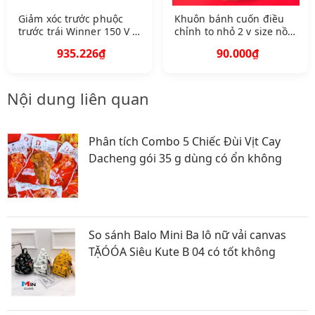
Giảm xóc trước phuộc
Khuôn bánh cuốn điều
trước trái Winner 150 V 1
chỉnh to nhỏ 2 v size nồi
R S 150 V 1 V 2 Q A51500
2731 cm mã B C 2 V 27
935.226₫
90.000₫
K 56 N 11 10 B 3 F
Nội dung liên quan
Phân tích Combo 5 Chiếc Đùi Vịt Cay
Dacheng gói 35 g dùng có ổn không
So sánh Balo Mini Ba lô nữ vải canvas
TẶÓÓA Siêu Kute B 04 có tốt không