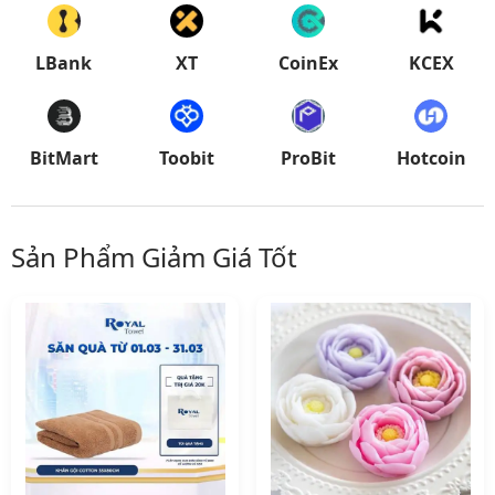
LBank
XT
CoinEx
KCEX
BitMart
Toobit
ProBit
Hotcoin
Sản Phẩm Giảm Giá Tốt