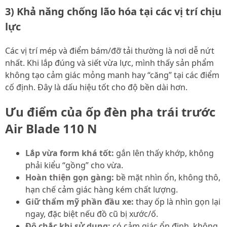
3) Khả năng chống lão hóa tại các vị trí chịu
lực
Các vị trí mép và điểm bám/đỡ tải thường là nơi dễ nứt
nhất. Khi lắp đúng và siết vừa lực, mình thấy sản phẩm
không tạo cảm giác mỏng manh hay “căng” tại các điểm
cố định. Đây là dấu hiệu tốt cho độ bền dài hơn.
Ưu điểm của ốp đèn pha trái trước
Air Blade 110 N
Lắp vừa form khá tốt:
gắn lên thấy khớp, không
phải kiểu “gồng” cho vừa.
Hoàn thiện gọn gàng:
bề mặt nhìn ổn, không thô,
hạn chế cảm giác hàng kém chất lượng.
Giữ thẩm mỹ phần đầu xe:
thay ốp là nhìn gọn lại
ngay, đặc biệt nếu đồ cũ bị xước/ố.
Độ chắc khi sử dụng:
có cảm giác ổn định, không