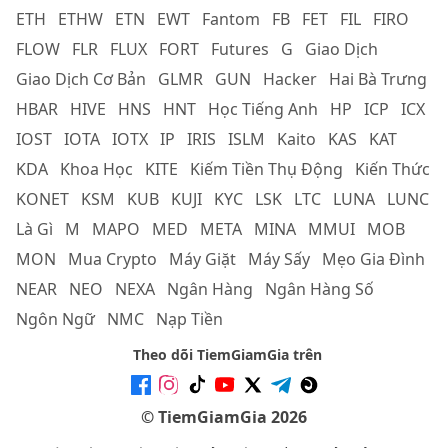
ETH
ETHW
ETN
EWT
Fantom
FB
FET
FIL
FIRO
FLOW
FLR
FLUX
FORT
Futures
G
Giao Dịch
Giao Dịch Cơ Bản
GLMR
GUN
Hacker
Hai Bà Trưng
HBAR
HIVE
HNS
HNT
Học Tiếng Anh
HP
ICP
ICX
IOST
IOTA
IOTX
IP
IRIS
ISLM
Kaito
KAS
KAT
KDA
Khoa Học
KITE
Kiếm Tiền Thụ Động
Kiến Thức
KONET
KSM
KUB
KUJI
KYC
LSK
LTC
LUNA
LUNC
Là Gì
M
MAPO
MED
META
MINA
MMUI
MOB
MON
Mua Crypto
Máy Giặt
Máy Sấy
Mẹo Gia Đình
NEAR
NEO
NEXA
Ngân Hàng
Ngân Hàng Số
Ngôn Ngữ
NMC
Nạp Tiền
Theo dõi TiemGiamGia trên
© TiemGiamGia 2026