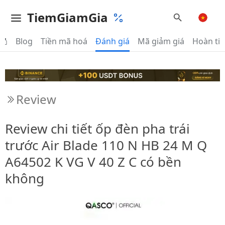
TiemGiamGia
Blog
Tiền mã hoá
Đánh giá
Mã giảm giá
Hoàn tiê
Review
Review chi tiết ốp đèn pha trái
trước Air Blade 110 N HB 24 M Q
A64502 K VG V 40 Z C có bền
không