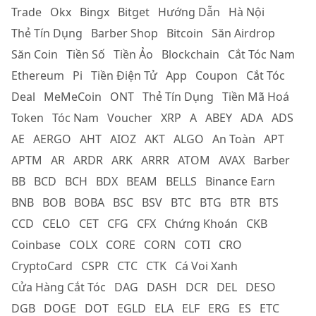
Trade
Okx
Bingx
Bitget
Hướng Dẫn
Hà Nội
Thẻ Tín Dụng
Barber Shop
Bitcoin
Săn Airdrop
Săn Coin
Tiền Số
Tiền Ảo
Blockchain
Cắt Tóc Nam
Ethereum
Pi
Tiền Điện Tử
App
Coupon
Cắt Tóc
Deal
MeMeCoin
ONT
Thẻ Tín Dụng
Tiền Mã Hoá
Token
Tóc Nam
Voucher
XRP
A
ABEY
ADA
ADS
AE
AERGO
AHT
AIOZ
AKT
ALGO
An Toàn
APT
APTM
AR
ARDR
ARK
ARRR
ATOM
AVAX
Barber
BB
BCD
BCH
BDX
BEAM
BELLS
Binance Earn
BNB
BOB
BOBA
BSC
BSV
BTC
BTG
BTR
BTS
CCD
CELO
CET
CFG
CFX
Chứng Khoán
CKB
Coinbase
COLX
CORE
CORN
COTI
CRO
CryptoCard
CSPR
CTC
CTK
Cá Voi Xanh
Cửa Hàng Cắt Tóc
DAG
DASH
DCR
DEL
DESO
DGB
DOGE
DOT
EGLD
ELA
ELF
ERG
ES
ETC