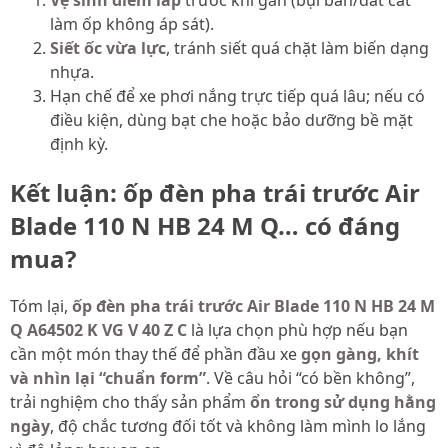
làm ốp không áp sát).
Siết ốc vừa lực
, tránh siết quá chặt làm biến dạng
nhựa.
Hạn chế để xe phơi nắng trực tiếp quá lâu; nếu có
điều kiện, dùng bạt che hoặc bảo dưỡng bề mặt
định kỳ.
Kết luận: ốp đèn pha trái trước Air
Blade 110 N HB 24 M Q… có đáng
mua?
Tóm lại,
ốp đèn pha trái trước Air Blade 110 N HB 24 M
Q A64502 K VG V 40 Z C
là lựa chọn phù hợp nếu bạn
cần một món thay thế để phần đầu xe
gọn gàng, khít
và nhìn lại “chuẩn form”
. Về câu hỏi “có bền không”,
trải nghiệm cho thấy sản phẩm
ổn trong sử dụng hằng
ngày
, độ chắc tương đối tốt và không làm mình lo lắng