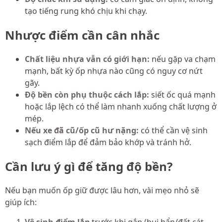
tạo tiếng rung khó chịu khi chạy.
Nhược điểm cần cân nhắc
Chất liệu nhựa vẫn có giới hạn:
nếu gặp va chạm
mạnh, bất kỳ ốp nhựa nào cũng có nguy cơ nứt
gãy.
Độ bền còn phụ thuộc cách lắp:
siết ốc quá mạnh
hoặc lắp lệch có thể làm nhanh xuống chất lượng ở
mép.
Nếu xe đã cũ/ốp cũ hư nặng:
có thể cần vệ sinh
sạch điểm lắp để đảm bảo khớp và tránh hở.
Cần lưu ý gì để tăng độ bền?
Nếu bạn muốn ốp giữ được lâu hơn, vài mẹo nhỏ sẽ
giúp ích:
Vệ sinh điểm lắp
trước khi gắn (bụi bẩn/đất cát