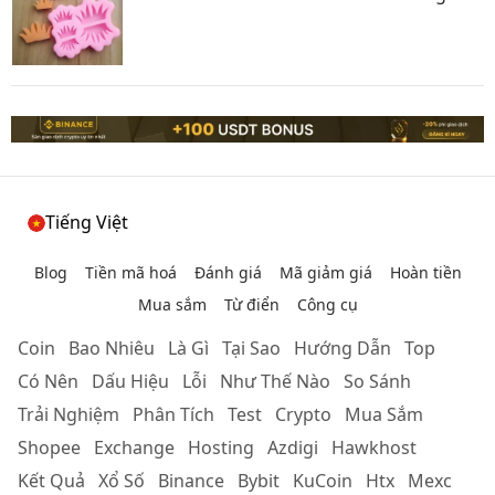
Tiếng Việt
Blog
Tiền mã hoá
Đánh giá
Mã giảm giá
Hoàn tiền
Mua sắm
Từ điển
Công cụ
Coin
Bao Nhiêu
Là Gì
Tại Sao
Hướng Dẫn
Top
Có Nên
Dấu Hiệu
Lỗi
Như Thế Nào
So Sánh
Trải Nghiệm
Phân Tích
Test
Crypto
Mua Sắm
Shopee
Exchange
Hosting
Azdigi
Hawkhost
Kết Quả
Xổ Số
Binance
Bybit
KuCoin
Htx
Mexc