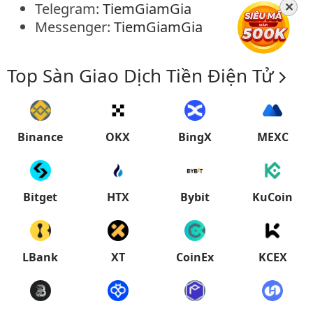
✕
Telegram:
TiemGiamGia
Messenger:
TiemGiamGia
Top Sàn Giao Dịch Tiền Điện Tử
Binance
OKX
BingX
MEXC
Bitget
HTX
Bybit
KuCoin
LBank
XT
CoinEx
KCEX