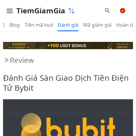
TiemGiamGia
Blog
Tiền mã hoá
Đánh giá
Mã giảm giá
Hoàn ti
Review
Đánh Giá Sàn Giao Dịch Tiền Điện
Tử Bybit