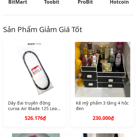
BitMart
Toobit
ProBit
Hotcoin
Sản Phẩm Giảm Giá Tốt
Dây đai truyền động
Kệ mỹ phẩm 3 tầng 4 hộc
curoa Air Blade 125 Lead
đen
125 Pcx 125 Sh Mode 125
526.176₫
230.000₫
Q A23100 K ZR 601 8 C 4
D