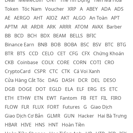
Token
Tóc Nam
Voucher
XRP
A
ABEY
ADA
ADS
AE
AERGO
AHT
AIOZ
AKT
ALGO
An Toàn
APT
APTM
AR
ARDR
ARK
ARRR
ATOM
AVAX
Barber
BB
BCD
BCH
BDX
BEAM
BELLS
BFIC
Binance Earn
BNB
BOB
BOBA
BSC
BSV
BTC
BTG
BTR
BTS
CCD
CELO
CET
CFG
CFX
Chứng Khoán
CKB
Coinbase
COLX
CORE
CORN
COTI
CRO
CryptoCard
CSPR
CTC
CTK
Cá Voi Xanh
Cửa Hàng Cắt Tóc
DAG
DASH
DCR
DEL
DESO
DGB
DOGE
DOT
EGLD
ELA
ELF
ERG
ES
ETC
ETH
ETHW
ETN
EWT
Fantom
FB
FET
FIL
FIRO
FLOW
FLR
FLUX
FORT
Futures
G
Giao Dịch
Giao Dịch Cơ Bản
GLMR
GUN
Hacker
Hai Bà Trưng
HBAR
HIVE
HNS
HNT
Hoàn Tiền