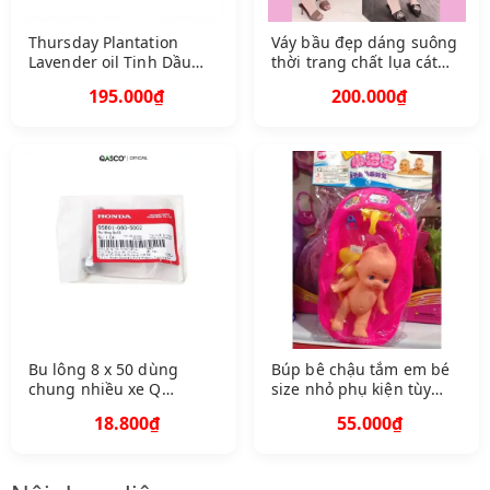
Thursday Plantation
Váy bầu đẹp dáng suông
Lavender oil Tinh Dầu
thời trang chất lụa cát
Hoa Oải Hương
4570 kg
195.000₫
200.000₫
Bu lông 8 x 50 dùng
Búp bê chậu tắm em bé
chung nhiều xe Q
size nhỏ phụ kiện tùy
A958010805002 385
đợt hàng về
18.800₫
55.000₫