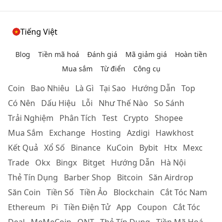
Tiếng Việt
Blog
Tiền mã hoá
Đánh giá
Mã giảm giá
Hoàn tiền
Mua sắm
Từ điển
Công cụ
Coin
Bao Nhiêu
Là Gì
Tại Sao
Hướng Dẫn
Top
Có Nên
Dấu Hiệu
Lỗi
Như Thế Nào
So Sánh
Trải Nghiệm
Phân Tích
Test
Crypto
Shopee
Mua Sắm
Exchange
Hosting
Azdigi
Hawkhost
Kết Quả
Xổ Số
Binance
KuCoin
Bybit
Htx
Mexc
Trade
Okx
Bingx
Bitget
Hướng Dẫn
Hà Nội
Thẻ Tín Dụng
Barber Shop
Bitcoin
Săn Airdrop
Săn Coin
Tiền Số
Tiền Ảo
Blockchain
Cắt Tóc Nam
Ethereum
Pi
Tiền Điện Tử
App
Coupon
Cắt Tóc
Deal
MeMeCoin
ONT
Thẻ Tín Dụng
Tiền Mã Hoá