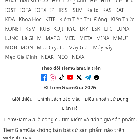
Hoàn Tiền Shopee
Học Tiếng Anh
HP
HTR
ICP
ICX
IOST
IOTA
IOTX
IP
IRIS
ISLM
Kaito
KAS
KAT
KDA
Khoa Học
KITE
Kiếm Tiền Thụ Động
Kiến Thức
KONET
KSM
KUB
KUJI
KYC
LKY
LSK
LTC
LUNA
LUNC
Là Gì
M
MAPO
MED
META
MINA
MMUI
MOB
MON
Mua Crypto
Máy Giặt
Máy Sấy
Mẹo Gia Đình
NEAR
NEO
NEXA
Theo dõi TiemGiamGia trên
© TiemGiamGia 2026
Giới thiệu
Chính Sách Bảo Mật
Điều Khoản Sử Dụng
Liên Hệ
TiemGiamGia là công cụ tìm kiếm và đánh giá sản phẩm.
TiemGiamGia không bán bất cứ sản phẩm nào trên
website này.