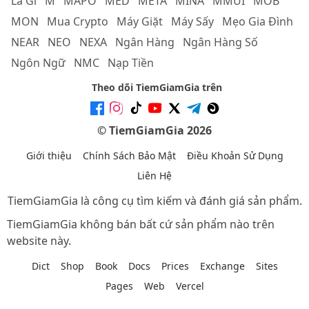
Là Gì
M
MAPO
MED
META
MINA
MMUI
MOB
MON
Mua Crypto
Máy Giặt
Máy Sấy
Mẹo Gia Đình
NEAR
NEO
NEXA
Ngân Hàng
Ngân Hàng Số
Ngôn Ngữ
NMC
Nạp Tiền
Theo dõi TiemGiamGia trên
© TiemGiamGia 2026
Giới thiệu
Chính Sách Bảo Mật
Điều Khoản Sử Dụng
Liên Hệ
TiemGiamGia là công cụ tìm kiếm và đánh giá sản phẩm.
TiemGiamGia không bán bất cứ sản phẩm nào trên
website này.
Dict
Shop
Book
Docs
Prices
Exchange
Sites
Pages
Web
Vercel