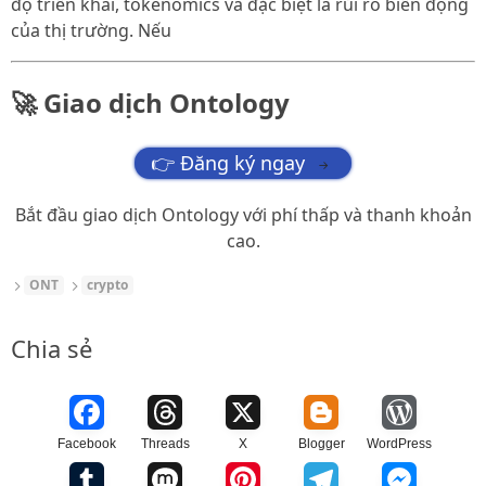
độ triển khai, tokenomics và đặc biệt là rủi ro biến động
của thị trường. Nếu
🚀 Giao dịch Ontology
👉 Đăng ký ngay
→
Bắt đầu giao dịch Ontology với phí thấp và thanh khoản
cao.
ONT
crypto
Chia sẻ
Facebook
Threads
X
Blogger
WordPress