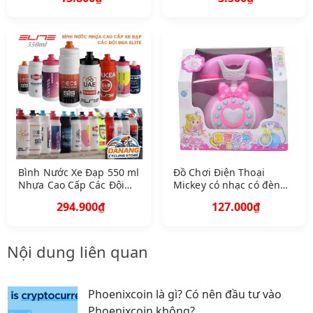
Thanh Nhiệt Mát Gan
Đẹp Da Ngừa Lão Hoá
Bình Nước Xe Đạp 550 ml
Đồ Chơi Điện Thoại
Nhựa Cao Cấp Các Đội
Mickey có nhạc có đèn
Đua 550 ml New
tặng kèm pin
294.900₫
127.000₫
Nội dung liên quan
Phoenixcoin là gì? Có nên đầu tư vào
Phoenixcoin không?