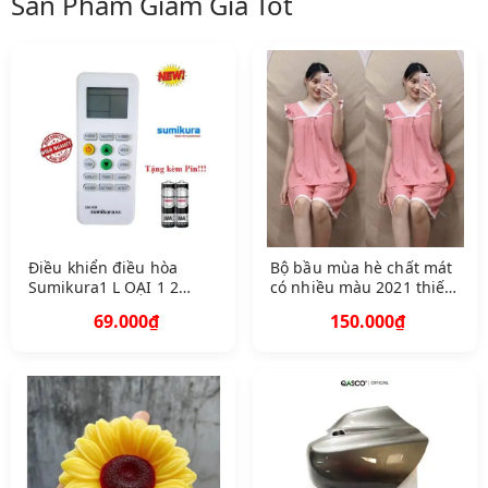
Sản Phẩm Giảm Giá Tốt
Điều khiển điều hòa
Bộ bầu mùa hè chất mát
Sumikura1 L OẠI 1 2
có nhiều màu 2021 thiết
chiều các dòng Sumikura
kế thời trang
69.000₫
150.000₫
Hàng tốt