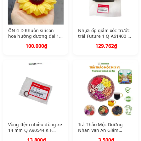
ÔN 4 D Khuôn silicon
Nhựa ốp giảm xóc trước
hoa hướng dương đại 11
trái Future 1 Q A61400 K
cm mã 2 mảnh
FL 890 Z C T B 2 A
100.000₫
129.762₫
Vòng đệm nhiều dòng xe
Trà Thảo Mộc Dưỡng
14 mm Q A90544 K F
Nhan Vạn An Giảm
0000 1118
Stress Ngủ Ngon Detox
13.800₫
3.500₫