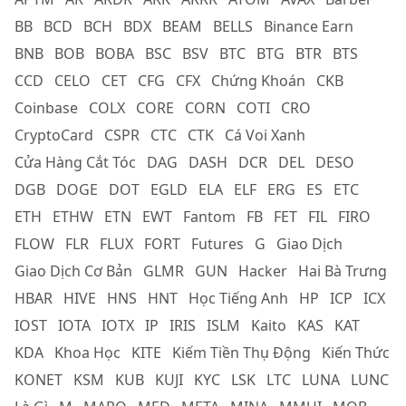
BB
BCD
BCH
BDX
BEAM
BELLS
Binance Earn
BNB
BOB
BOBA
BSC
BSV
BTC
BTG
BTR
BTS
CCD
CELO
CET
CFG
CFX
Chứng Khoán
CKB
Coinbase
COLX
CORE
CORN
COTI
CRO
CryptoCard
CSPR
CTC
CTK
Cá Voi Xanh
Cửa Hàng Cắt Tóc
DAG
DASH
DCR
DEL
DESO
DGB
DOGE
DOT
EGLD
ELA
ELF
ERG
ES
ETC
ETH
ETHW
ETN
EWT
Fantom
FB
FET
FIL
FIRO
FLOW
FLR
FLUX
FORT
Futures
G
Giao Dịch
Giao Dịch Cơ Bản
GLMR
GUN
Hacker
Hai Bà Trưng
HBAR
HIVE
HNS
HNT
Học Tiếng Anh
HP
ICP
ICX
IOST
IOTA
IOTX
IP
IRIS
ISLM
Kaito
KAS
KAT
KDA
Khoa Học
KITE
Kiếm Tiền Thụ Động
Kiến Thức
KONET
KSM
KUB
KUJI
KYC
LSK
LTC
LUNA
LUNC