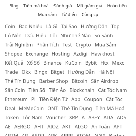
Blog
Tiền mã hoá
Đánh giá
Mã giảm giá
Hoàn tiền
Mua sắm
Từ điển
Công cụ
Coin
Bao Nhiêu
Là Gì
Tại Sao
Hướng Dẫn
Top
Có Nên
Dấu Hiệu
Lỗi
Như Thế Nào
So Sánh
Trải Nghiệm
Phân Tích
Test
Crypto
Mua Sắm
Shopee
Exchange
Hosting
Azdigi
Hawkhost
Kết Quả
Xổ Số
Binance
KuCoin
Bybit
Htx
Mexc
Trade
Okx
Bingx
Bitget
Hướng Dẫn
Hà Nội
Thẻ Tín Dụng
Barber Shop
Bitcoin
Săn Airdrop
Săn Coin
Tiền Số
Tiền Ảo
Blockchain
Cắt Tóc Nam
Ethereum
Pi
Tiền Điện Tử
App
Coupon
Cắt Tóc
Deal
MeMeCoin
ONT
Thẻ Tín Dụng
Tiền Mã Hoá
Token
Tóc Nam
Voucher
XRP
A
ABEY
ADA
ADS
AE
AERGO
AHT
AIOZ
AKT
ALGO
An Toàn
APT
APTM
AR
ARDR
ARK
ARRR
ATOM
AVAX
Barber