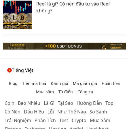
Reef là gì? Có nên đầu tư vào Reef
không?
Tiếng Việt
Blog
Tiền mã hoá
Đánh giá
Mã giảm giá
Hoàn tiền
Mua sắm
Từ điển
Công cụ
Coin
Bao Nhiêu
Là Gì
Tại Sao
Hướng Dẫn
Top
Có Nên
Dấu Hiệu
Lỗi
Như Thế Nào
So Sánh
Trải Nghiệm
Phân Tích
Test
Crypto
Mua Sắm
Shopee
Exchange
Hosting
Azdigi
Hawkhost