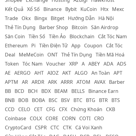
Kết Quả
Xổ Số
Binance
Bybit
KuCoin
Htx
Mexc
Trade
Okx
Bingx
Bitget
Hướng Dẫn
Hà Nội
Thẻ Tín Dụng
Barber Shop
Bitcoin
Săn Airdrop
Săn Coin
Tiền Số
Tiền Ảo
Blockchain
Cắt Tóc Nam
Ethereum
Pi
Tiền Điện Tử
App
Coupon
Cắt Tóc
Deal
MeMeCoin
ONT
Thẻ Tín Dụng
Tiền Mã Hoá
Token
Tóc Nam
Voucher
XRP
A
ABEY
ADA
ADS
AE
AERGO
AHT
AIOZ
AKT
ALGO
An Toàn
APT
APTM
AR
ARDR
ARK
ARRR
ATOM
AVAX
Barber
BB
BCD
BCH
BDX
BEAM
BELLS
Binance Earn
BNB
BOB
BOBA
BSC
BSV
BTC
BTG
BTR
BTS
CCD
CELO
CET
CFG
CFX
Chứng Khoán
CKB
Coinbase
COLX
CORE
CORN
COTI
CRO
CryptoCard
CSPR
CTC
CTK
Cá Voi Xanh