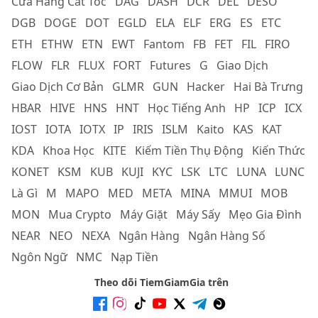
Cửa Hàng Cắt Tóc
DAG
DASH
DCR
DEL
DESO
DGB
DOGE
DOT
EGLD
ELA
ELF
ERG
ES
ETC
ETH
ETHW
ETN
EWT
Fantom
FB
FET
FIL
FIRO
FLOW
FLR
FLUX
FORT
Futures
G
Giao Dịch
Giao Dịch Cơ Bản
GLMR
GUN
Hacker
Hai Bà Trưng
HBAR
HIVE
HNS
HNT
Học Tiếng Anh
HP
ICP
ICX
IOST
IOTA
IOTX
IP
IRIS
ISLM
Kaito
KAS
KAT
KDA
Khoa Học
KITE
Kiếm Tiền Thụ Động
Kiến Thức
KONET
KSM
KUB
KUJI
KYC
LSK
LTC
LUNA
LUNC
Là Gì
M
MAPO
MED
META
MINA
MMUI
MOB
MON
Mua Crypto
Máy Giặt
Máy Sấy
Mẹo Gia Đình
NEAR
NEO
NEXA
Ngân Hàng
Ngân Hàng Số
Ngôn Ngữ
NMC
Nạp Tiền
Theo dõi TiemGiamGia trên