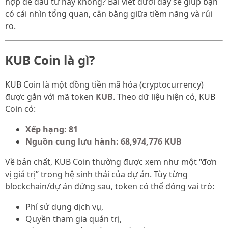
hợp để đầu tư hay không? Bài viết dưới đây sẽ giúp bạn
có cái nhìn tổng quan, cân bằng giữa tiềm năng và rủi
ro.
KUB Coin là gì?
KUB Coin là một đồng tiền mã hóa (cryptocurrency)
được gắn với mã token
KUB
. Theo dữ liệu hiện có, KUB
Coin có:
Xếp hạng: 81
Nguồn cung lưu hành: 68,974,776 KUB
Về bản chất, KUB Coin thường được xem như một “đơn
vị giá trị” trong hệ sinh thái của dự án. Tùy từng
blockchain/dự án đứng sau, token có thể đóng vai trò:
Phí sử dụng dịch vụ,
Quyền tham gia quản trị,