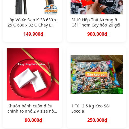
Lốp Vỏ Xe Đạp K 33 630 x
Sỉ 10 Hộp Thịt Nướng ô
25 C 630 x 32 C Chạy Êm
Gái Thơm Cay hộp 20 gói
Ổn Định
149.900₫
900.000₫
Khuôn bánh cuốn điều
1 Túi 2,5 Kg Kẹo Sỏi
chỉnh to nhỏ 2 v size nồi
Socola
2731 cm mã B C 2 V 27
90.000₫
250.000₫