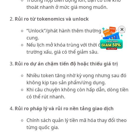
Trường hợp biến động lớn, bạn có thể khó
thoát nhanh ở mức giá mong muốn.
Rủi ro từ tokenomics và unlock
✕
“Unlock”/phát hành thêm thường gây áp lực
cung.
Nếu lịch mở khóa trùng với thời điểm thị
trường xấu, giá có thể giảm sâu.
Rủi ro dự án chậm tiến độ hoặc thiếu giá trị
Nhiều token tăng nhờ kỳ vọng nhưng sau đó
không kịp tạo sản phẩm/ứng dụng.
Khi câu chuyện không còn hấp dẫn, dòng tiền
có thể rút nhanh.
Rủi ro pháp lý và rủi ro nền tảng giao dịch
Chính sách quản lý tiền mã hóa thay đổi theo
từng quốc gia.