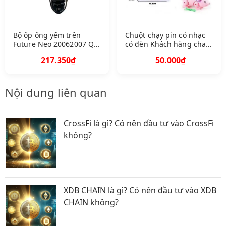
Bộ ốp ống yếm trên
Chuột chạy pin có nhạc
Future Neo 20062007 Q
có đèn Khách hàng chat
A64540 K VL 940 Z A
chọn màu
217.350₫
50.000₫
Nội dung liên quan
CrossFi là gì? Có nên đầu tư vào CrossFi
không?
XDB CHAIN là gì? Có nên đầu tư vào XDB
CHAIN không?