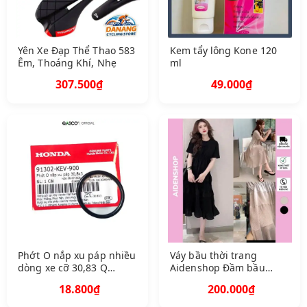
Yên Xe Đạp Thể Thao 583
Kem tẩy lông Kone 120
Êm, Thoáng Khí, Nhẹ
ml
307.500₫
49.000₫
Phớt O nắp xu páp nhiều
Váy bầu thời trang
dòng xe cỡ 30,83 Q
Aidenshop Đầm bầu
A91302 K EV 900 1638
thiết kế công sở dáng
18.800₫
200.000₫
suông 4568 kg V B 023