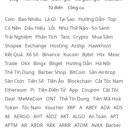
Từ điển
Công cụ
Coin
Bao Nhiêu
Là Gì
Tại Sao
Hướng Dẫn
Top
Có Nên
Dấu Hiệu
Lỗi
Như Thế Nào
So Sánh
Trải Nghiệm
Phân Tích
Test
Crypto
Mua Sắm
Shopee
Exchange
Hosting
Azdigi
Hawkhost
Kết Quả
Xổ Số
Binance
Kucoin
Bybit
Htx
Mexc
Trade
Okx
Bingx
Bitget
Hướng Dẫn
Hà Nội
Thẻ Tín Dụng
Barber Shop
BitCoin
Săn Airdrop
Săn Coin
Tiền Số
Tiền Ảo
Blockchain
Cắt Tóc Nam
Ethereum
Pi
Tiền Điện Tử
App
Coupon
Cắt Tóc
Deal
MeMeCoin
ONT
Thẻ Tín Dụng
Tiền Mã Hoá
Token
Tóc Nam
Voucher
XRP
A
ABEY
ADA
ADS
AE
AERGO
AHT
AIOZ
AKT
ALGO
An Toàn
APT
APTM
AR
ARDR
ARK
ARRR
ATOM
AVAX
Barber