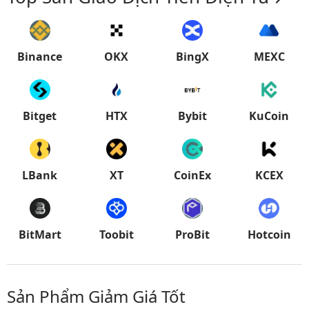
Binance
OKX
BingX
MEXC
Bitget
HTX
Bybit
KuCoin
LBank
XT
CoinEx
KCEX
BitMart
Toobit
ProBit
Hotcoin
Sản Phẩm Giảm Giá Tốt