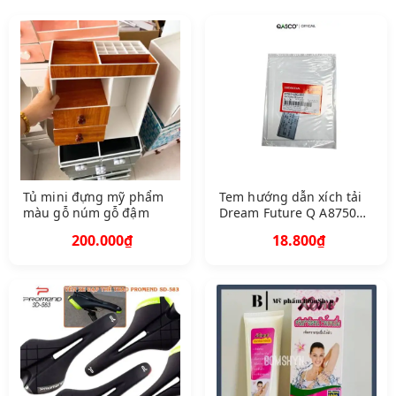
Tủ mini đựng mỹ phẩm
Tem hướng dẫn xích tải
màu gỗ núm gỗ đậm
Dream Future Q A87507
G BG B 20 1179
200.000₫
18.800₫