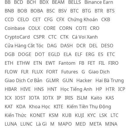
BB
BCD
BCH
BDX
BEAM
BELLS
Binance Earn
BNB
BOB
BOBA
BSC
BSV
BTC
BTG
BTR
BTS
CCD
CELO
CET
CFG
CFX
Chứng Khoán
CKB
Coinbase
COLX
CORE
CORN
COTI
CRO
CryptoCard
CSPR
CTC
CTK
Cá Voi Xanh
Cửa Hàng Cắt Tóc
DAG
DASH
DCR
DEL
DESO
DGB
DOGE
DOT
EGLD
ELA
ELF
ERG
ES
ETC
ETH
ETHW
ETN
EWT
Fantom
FB
FET
FIL
FIRO
FLOW
FLR
FLUX
FORT
Futures
G
Giao Dịch
Giao Dịch Cơ Bản
GLMR
GUN
Hacker
Hai Bà Trưng
HBAR
HIVE
HNS
HNT
Học Tiếng Anh
HP
HTR
ICP
ICX
IOST
IOTA
IOTX
IP
IRIS
ISLM
Kaito
KAS
KAT
KDA
Khoa Học
KITE
Kiếm Tiền Thụ Động
Kiến Thức
KONET
KSM
KUB
KUJI
KYC
LSK
LTC
LUNA
LUNC
Là Gì
M
MAPO
MED
META
MINA