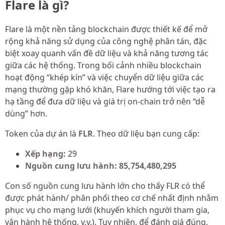
Flare là gì?
Flare là một nền tảng blockchain được thiết kế để mở
rộng khả năng sử dụng của công nghệ phân tán, đặc
biệt xoay quanh vấn đề dữ liệu và khả năng tương tác
giữa các hệ thống. Trong bối cảnh nhiều blockchain
hoạt động “khép kín” và việc chuyển dữ liệu giữa các
mạng thường gặp khó khăn, Flare hướng tới việc tạo ra
hạ tầng để đưa dữ liệu và giá trị on-chain trở nên “dễ
dùng” hơn.
Token của dự án là
FLR
. Theo dữ liệu bạn cung cấp:
Xếp hạng:
29
Nguồn cung lưu hành:
85,754,480,295
Con số nguồn cung lưu hành lớn cho thấy FLR có thể
được phát hành/ phân phối theo cơ chế nhất định nhằm
phục vụ cho mạng lưới (khuyến khích người tham gia,
vận hành hệ thống, v.v.). Tuy nhiên, để đánh giá đúng,