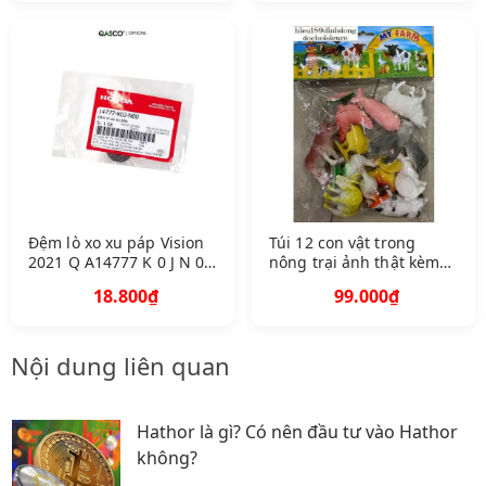
Đệm lò xo xu páp Vision
Túi 12 con vật trong
2021 Q A14777 K 0 J N 00
nông trại ảnh thật kèm
507
video
18.800₫
99.000₫
Nội dung liên quan
Hathor là gì? Có nên đầu tư vào Hathor
không?