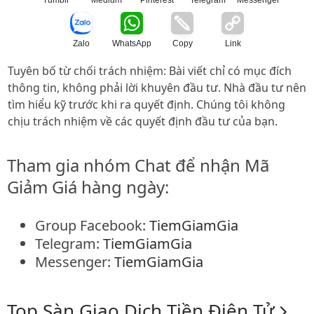
Tumblr
Medium
Pinterest
Telegram
Messenger
Zalo
WhatsApp
Copy
Link
Tuyên bố từ chối trách nhiệm: Bài viết chỉ có mục đích
thông tin, không phải lời khuyên đầu tư. Nhà đầu tư nên
tìm hiểu kỹ trước khi ra quyết định. Chúng tôi không
chịu trách nhiệm về các quyết định đầu tư của bạn.
Tham gia nhóm Chat để nhận Mã
Giảm Giá hàng ngày:
Group Facebook:
TiemGiamGia
Telegram:
TiemGiamGia
Messenger:
TiemGiamGia
Top Sàn Giao Dịch Tiền Điện Tử