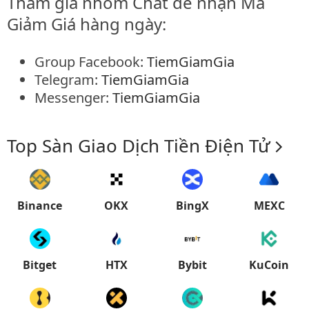
Tham gia nhóm Chat để nhận Mã
Giảm Giá hàng ngày:
Group Facebook:
TiemGiamGia
Telegram:
TiemGiamGia
Messenger:
TiemGiamGia
Top Sàn Giao Dịch Tiền Điện Tử
Binance
OKX
BingX
MEXC
Bitget
HTX
Bybit
KuCoin