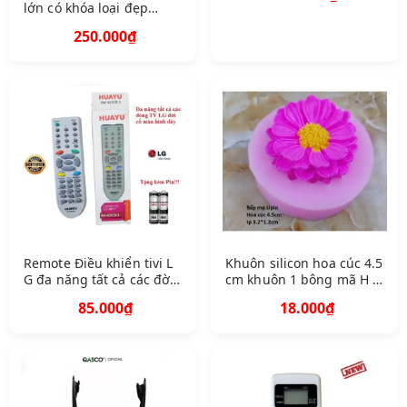
lớn có khóa loại đẹp
đựng đồ làm móng tay,
250.000₫
sơn móng tay nail
Remote Điều khiển tivi L
Khuôn silicon hoa cúc 4.5
G đa năng tất cả các đời
cm khuôn 1 bông mã H C
tivi cổ màn hình dày
4
85.000₫
18.000₫
Hàng mới 100 Tặng kèm
Pin