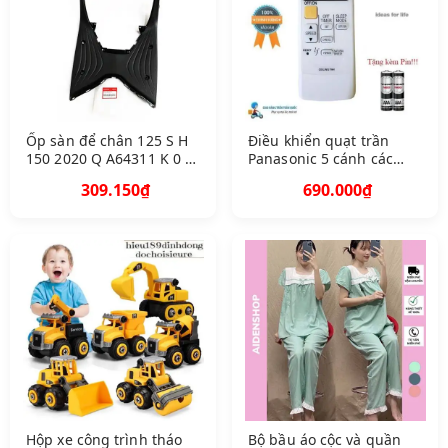
Ốp sàn để chân 125 S H
Điều khiển quạt trần
150 2020 Q A64311 K 0 R
Panasonic 5 cánh các
V 00 Z A 5 B 2 A
dòng F60 Hàng mới XỊN
309.150₫
690.000₫
100 Tặng kèm Pin
Hộp xe công trình tháo
Bộ bầu áo cộc và quần