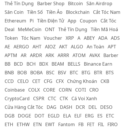
Thẻ Tín Dụng
Barber Shop
Bitcoin
Săn Airdrop
Săn Coin
Tiền Số
Tiền Ảo
Blockchain
Cắt Tóc Nam
Ethereum
Pi
Tiền Điện Tử
App
Coupon
Cắt Tóc
Deal
MeMeCoin
ONT
Thẻ Tín Dụng
Tiền Mã Hoá
Token
Tóc Nam
Voucher
XRP
A
ABEY
ADA
ADS
AE
AERGO
AHT
AIOZ
AKT
ALGO
An Toàn
APT
APTM
AR
ARDR
ARK
ARRR
ATOM
AVAX
Barber
BB
BCD
BCH
BDX
BEAM
BELLS
Binance Earn
BNB
BOB
BOBA
BSC
BSV
BTC
BTG
BTR
BTS
CCD
CELO
CET
CFG
CFX
Chứng Khoán
CKB
Coinbase
COLX
CORE
CORN
COTI
CRO
CryptoCard
CSPR
CTC
CTK
Cá Voi Xanh
Cửa Hàng Cắt Tóc
DAG
DASH
DCR
DEL
DESO
DGB
DOGE
DOT
EGLD
ELA
ELF
ERG
ES
ETC
ETH
ETHW
ETN
EWT
Fantom
FB
FET
FIL
FIRO