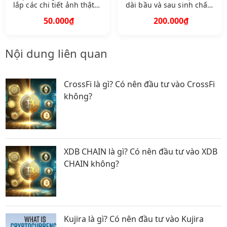
lắp các chi tiết ảnh thật
dài bầu và sau sinh chất
Khách hàng chat chọn
đũi mát có khóa ti
50.000₫
200.000₫
mẫu
freesize 4668 kg
Nội dung liên quan
CrossFi là gì? Có nên đầu tư vào CrossFi
không?
XDB CHAIN là gì? Có nên đầu tư vào XDB
CHAIN không?
Kujira là gì? Có nên đầu tư vào Kujira