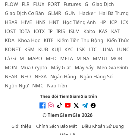
FLOW
FLR
FLUX
FORT
Futures
G
Giao Dịch
Giao Dịch Cơ Bản
GLMR
GUN
Hacker
Hai Bà Trưng
HBAR
HIVE
HNS
HNT
Học Tiếng Anh
HP
ICP
ICX
IOST
IOTA
IOTX
IP
IRIS
ISLM
Kaito
KAS
KAT
KDA
Khoa Học
KITE
Kiếm Tiền Thụ Động
Kiến Thức
KONET
KSM
KUB
KUJI
KYC
LSK
LTC
LUNA
LUNC
Là Gì
M
MAPO
MED
META
MINA
MMUI
MOB
MON
Mua Crypto
Máy Giặt
Máy Sấy
Mẹo Gia Đình
NEAR
NEO
NEXA
Ngân Hàng
Ngân Hàng Số
Ngôn Ngữ
NMC
Nạp Tiền
Theo dõi TiemGiamGia trên
© TiemGiamGia 2026
Giới thiệu
Chính Sách Bảo Mật
Điều Khoản Sử Dụng
Liên Hệ