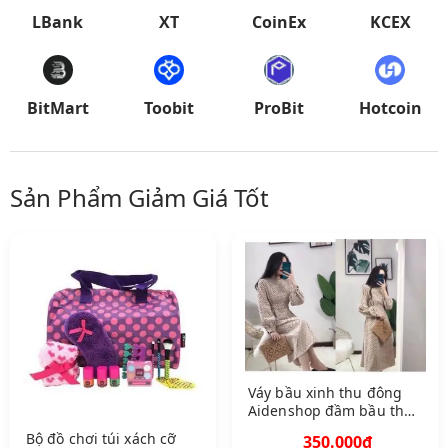
LBank
XT
CoinEx
KCEX
BitMart
Toobit
ProBit
Hotcoin
Sản Phẩm Giảm Giá Tốt
Váy bầu xinh thu đông
Aidenshop đầm bầu thời
trang nhung 4570 kg
Bộ đồ chơi túi xách cỡ
350.000₫