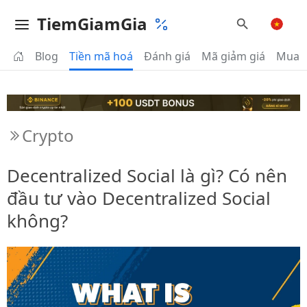
TiemGiamGia
Blog
Tiền mã hoá
Đánh giá
Mã giảm giá
Mua 
Crypto
Decentralized Social là gì? Có nên
đầu tư vào Decentralized Social
không?