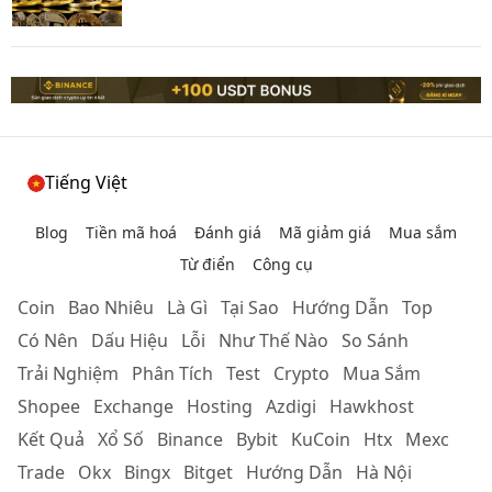
Tiếng Việt
Blog
Tiền mã hoá
Đánh giá
Mã giảm giá
Mua sắm
Từ điển
Công cụ
Coin
Bao Nhiêu
Là Gì
Tại Sao
Hướng Dẫn
Top
Có Nên
Dấu Hiệu
Lỗi
Như Thế Nào
So Sánh
Trải Nghiệm
Phân Tích
Test
Crypto
Mua Sắm
Shopee
Exchange
Hosting
Azdigi
Hawkhost
Kết Quả
Xổ Số
Binance
Bybit
KuCoin
Htx
Mexc
Trade
Okx
Bingx
Bitget
Hướng Dẫn
Hà Nội