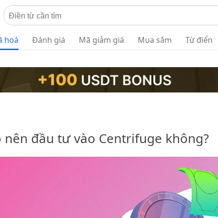
ã hoá
Đánh giá
Mã giảm giá
Mua sắm
Từ điển
Có nên đầu tư vào Centrifuge không?