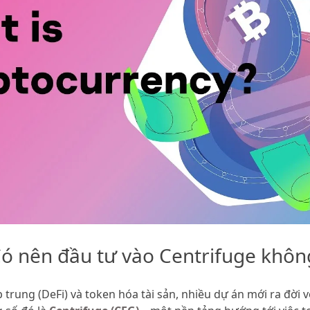
 Có nên đầu tư vào Centrifuge khôn
p trung (DeFi) và token hóa tài sản, nhiều dự án mới ra đời