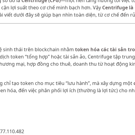
g số đó là
Centrifuge (CFG)
—một nền tảng hướng tới việc to
p cận lợi suất theo cơ chế minh bạch hơn. Vậy
Centrifuge là 
ài viết dưới đây sẽ giúp bạn nhìn toàn diện, từ cơ chế đến rủ
ệ sinh thái trên blockchain nhằm
token hóa các tài sản tr
o dịch token “tổng hợp” hoặc tài sản ảo, Centrifuge tập trung
n thương mại, hợp đồng cho thuê, doanh thu từ hoạt động k
g chỉ tạo token cho mục tiêu “lưu hành”, mà xây dựng một
en hóa, đến việc phân phối lợi ích (thường là lợi tức) cho 
77.110.482