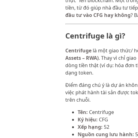
thực” lên blockchain. Một tron
tiền, từ đó giúp nhà đầu tư tiế
đầu tư vào CFG hay không
? B
Centrifuge là gì?
Centrifuge
là một giao thức/ h
Assets – RWA)
. Thay vì chỉ gia
dòng tiền thật (ví dụ: hóa đơ
dạng token.
Điểm đáng chú ý là dự án khôn
việc phát hành tài sản được tok
trên chuỗi.
Tên:
Centrifuge
Ký hiệu:
CFG
Xếp hạng:
52
Nguồn cung lưu hành:
5