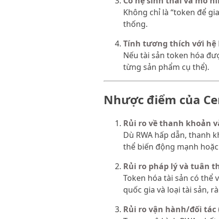
Có hệ sinh thái và mô h
Không chỉ là “token để gi
thống.
Tính tương thích với hệ
Nếu tài sản token hóa đượ
từng sản phẩm cụ thể).
Nhược điểm của Ce
Rủi ro về thanh khoản v
Dù RWA hấp dẫn, thanh kho
thể biến động mạnh hoặc 
Rủi ro pháp lý và tuân th
Token hóa tài sản có thể 
quốc gia và loại tài sản,
Rủi ro vận hành/đối tác (