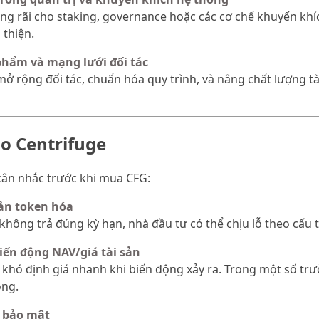
g rãi cho staking, governance hoặc các cơ chế khuyến khíc
 thiện.
hẩm và mạng lưới đối tác
mở rộng đối tác, chuẩn hóa quy trình, và nâng chất lượng tà
ào Centrifuge
 cân nhắc trước khi mua CFG:
sản token hóa
 không trả đúng kỳ hạn, nhà đầu tư có thể chịu lỗ theo cấu
iến động NAV/giá tài sản
khó định giá nhanh khi biến động xảy ra. Trong một số trư
ọng.
à bảo mật