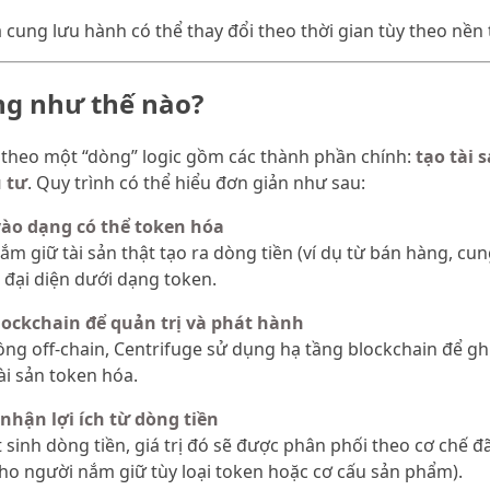
à cung lưu hành có thể thay đổi theo thời gian tùy theo nền
ng như thế nào?
theo một “dòng” logic gồm các thành phần chính:
tạo tài 
u tư
. Quy trình có thể hiểu đơn giản như sau:
 vào dạng có thể token hóa
 giữ tài sản thật tạo ra dòng tiền (ví dụ từ bán hàng, cun
 đại diện dưới dạng token.
blockchain để quản trị và phát hành
ồng off-chain, Centrifuge sử dụng hạ tầng blockchain để ghi 
ài sản token hóa.
nhận lợi ích từ dòng tiền
t sinh dòng tiền, giá trị đó sẽ được phân phối theo cơ chế đ
t cho người nắm giữ tùy loại token hoặc cơ cấu sản phẩm).