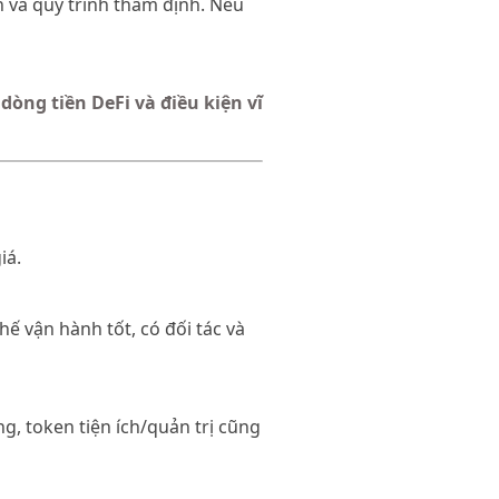
n và quy trình thẩm định. Nếu
dòng tiền DeFi và điều kiện vĩ
iá.
ế vận hành tốt, có đối tác và
g, token tiện ích/quản trị cũng