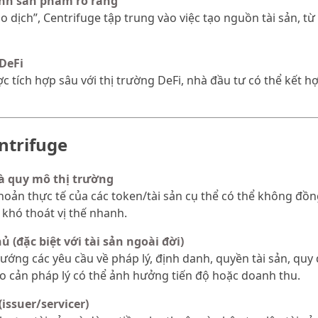
ình sản phẩm rõ ràng
ao dịch”, Centrifuge tập trung vào việc tạo nguồn tài sản, t
 DeFi
c tích hợp sâu với thị trường DeFi, nhà đầu tư có thể kết hợ
ntrifuge
à quy mô thị trường
ản thực tế của các token/tài sản cụ thể có thể không đồng
khó thoát vị thế nhanh.
ủ (đặc biệt với tài sản ngoài đời)
vướng các yêu cầu về pháp lý, định danh, quyền tài sản, q
 rào cản pháp lý có thể ảnh hưởng tiến độ hoặc doanh thu.
issuer/servicer)