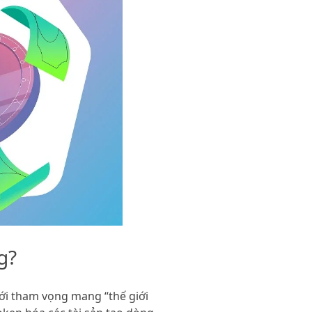
g?
 với tham vọng mang “thế giới