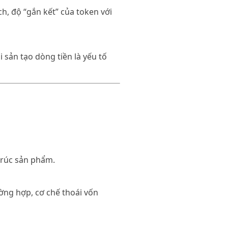
h, độ “gắn kết” của token với
i sản tạo dòng tiền là yếu tố
 trúc sản phẩm.
ờng hợp, cơ chế thoái vốn