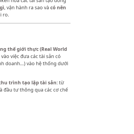
ken hóa các tài sản tạo dòng
gì
, vận hành ra sao và
có nên
i ro.
ong thế giới thực (Real World
 vào việc đưa các tài sản có
inh doanh…) vào hệ thống dưới
chu trình tạo lập tài sản
: từ
nhà đầu tư thông qua các cơ chế