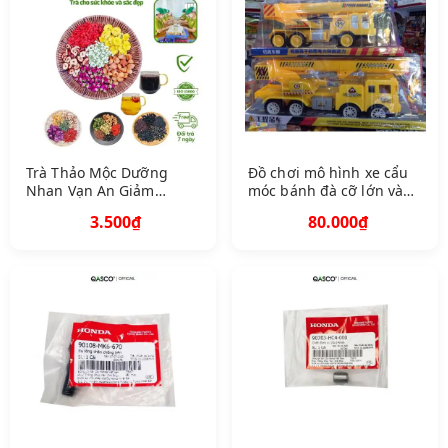
Trà Thảo Mộc Dưỡng
Đồ chơi mô hình xe cẩu
Nhan Vạn An Giảm
móc bánh đà cỡ lớn và
Stress Ngủ Ngon Detox
nhỡ ảnh thật shop gửi
3.500₫
80.000₫
Thanh Nhiệt Mát Gan
tuỳ đợt hàng về mà khác
Đẹp Da Ngừa Lão Hoá
nhau không đáng kể