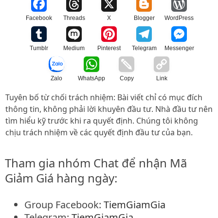
Facebook
Threads
X
Blogger
WordPress
Tumblr
Medium
Pinterest
Telegram
Messenger
Zalo
WhatsApp
Copy
Link
Tuyên bố từ chối trách nhiệm: Bài viết chỉ có mục đích
thông tin, không phải lời khuyên đầu tư. Nhà đầu tư nên
tìm hiểu kỹ trước khi ra quyết định. Chúng tôi không
chịu trách nhiệm về các quyết định đầu tư của bạn.
Tham gia nhóm Chat để nhận Mã
Giảm Giá hàng ngày:
Group Facebook:
TiemGiamGia
Telegram:
TiemGiamGia