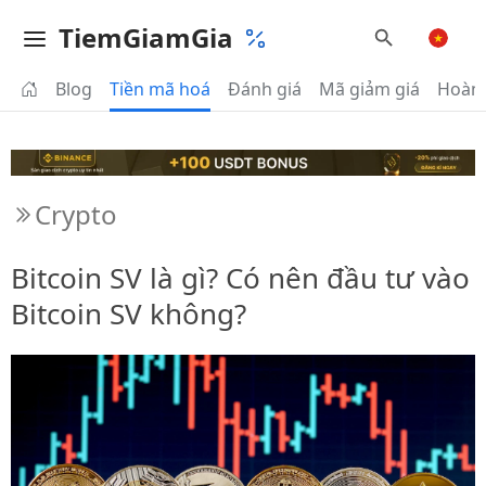
TiemGiamGia
Blog
Tiền mã hoá
Đánh giá
Mã giảm giá
Hoàn 
Crypto
Bitcoin SV là gì? Có nên đầu tư vào
Bitcoin SV không?