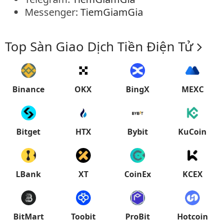
Messenger:
TiemGiamGia
Top Sàn Giao Dịch Tiền Điện Tử
Binance
OKX
BingX
MEXC
Bitget
HTX
Bybit
KuCoin
LBank
XT
CoinEx
KCEX
BitMart
Toobit
ProBit
Hotcoin