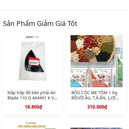
Sản Phẩm Giảm Giá Tốt
Nắp hộp đồ bên phải Air
BỘŨ CỐC MẸ TÔM 1 Kg
Blade 110 Q A64461 K VG
BỘƯỠ.ẦU, T.Ă.ÂN, L.ỢI
A 30 881
S.ỮA, N.ỘI T.IẾT T.Ố,G
18.800₫
310.000₫
I.ẢM C.ÂN,N GŨ CỐÔN G
ĐẬU NÀN H