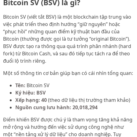
Bitcoin SV (BSV) là gì?
Bitcoin SV (viết tắt BSV) là một blockchain tập trung vào
việc phát triển theo định hướng “giữ nguyên” hoặc
“phục hồi” những quan điểm kỹ thuật ban đầu của
Bitcoin (thường được gọi là tư tưởng “original Bitcoin”).
BSV được tạo ra thông qua quá trình phân nhánh (hard
fork) từ Bitcoin Cash, và sau đó tiếp tục tách ra để theo
đuổi lộ trình riêng.
Một số thông tin cơ bản giúp bạn có cái nhìn tổng quan:
Tên:
Bitcoin SV
Ký hiệu:
BSV
Xếp hạng:
40
(theo dữ liệu thị trường tham khảo)
Nguồn cung lưu hành:
20,018,294
Điểm khiến BSV được chú ý là tham vọng tăng khả năng
mở rộng và hướng đến việc sử dụng công nghệ như
một “nền tảng xử lý dữ liệu” cho doanh nghiệp. Tuy