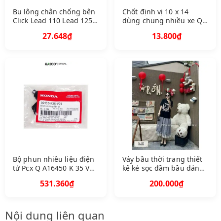
Bu lông chân chống bên
Chốt định vị 10 x 14
Click Lead 110 Lead 125
dùng chung nhiều xe Q
Sh Pcx Q A90108 M K
A90703 H C 4000 396
27.648₫
13.800₫
6670 1349
Bộ phun nhiêu liệu điện
Váy bầu thời trang thiết
tử Pcx Q A16450 K 35 V
kế kẻ sọc đầm bầu dáng
01 763
suông đuôi cá
531.360₫
200.000₫
Nội dung liên quan