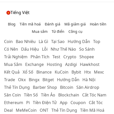
Tiếng Việt
Blog
Tiền mã hoá
Đánh giá
Mã giảm giá
Hoàn tiền
Mua sắm
Từ điển
Công cụ
Coin
Bao Nhiêu
Là Gì
Tại Sao
Hướng Dẫn
Top
Có Nên
Dấu Hiệu
Lỗi
Như Thế Nào
So Sánh
Trải Nghiệm
Phân Tích
Test
Crypto
Shopee
Mua Sắm
Exchange
Hosting
Azdigi
Hawkhost
Kết Quả
Xổ Số
Binance
KuCoin
Bybit
Htx
Mexc
Trade
Okx
Bingx
Bitget
Hướng Dẫn
Hà Nội
Thẻ Tín Dụng
Barber Shop
Bitcoin
Săn Airdrop
Săn Coin
Tiền Số
Tiền Ảo
Blockchain
Cắt Tóc Nam
Ethereum
Pi
Tiền Điện Tử
App
Coupon
Cắt Tóc
Deal
MeMeCoin
ONT
Thẻ Tín Dụng
Tiền Mã Hoá