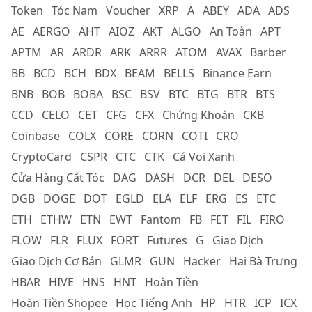
Token
Tóc Nam
Voucher
XRP
A
ABEY
ADA
ADS
AE
AERGO
AHT
AIOZ
AKT
ALGO
An Toàn
APT
APTM
AR
ARDR
ARK
ARRR
ATOM
AVAX
Barber
BB
BCD
BCH
BDX
BEAM
BELLS
Binance Earn
BNB
BOB
BOBA
BSC
BSV
BTC
BTG
BTR
BTS
CCD
CELO
CET
CFG
CFX
Chứng Khoán
CKB
Coinbase
COLX
CORE
CORN
COTI
CRO
CryptoCard
CSPR
CTC
CTK
Cá Voi Xanh
Cửa Hàng Cắt Tóc
DAG
DASH
DCR
DEL
DESO
DGB
DOGE
DOT
EGLD
ELA
ELF
ERG
ES
ETC
ETH
ETHW
ETN
EWT
Fantom
FB
FET
FIL
FIRO
FLOW
FLR
FLUX
FORT
Futures
G
Giao Dịch
Giao Dịch Cơ Bản
GLMR
GUN
Hacker
Hai Bà Trưng
HBAR
HIVE
HNS
HNT
Hoàn Tiền
Hoàn Tiền Shopee
Học Tiếng Anh
HP
HTR
ICP
ICX