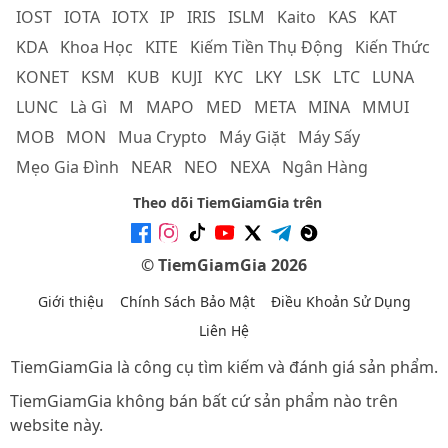
IOST
IOTA
IOTX
IP
IRIS
ISLM
Kaito
KAS
KAT
KDA
Khoa Học
KITE
Kiếm Tiền Thụ Động
Kiến Thức
KONET
KSM
KUB
KUJI
KYC
LKY
LSK
LTC
LUNA
LUNC
Là Gì
M
MAPO
MED
META
MINA
MMUI
MOB
MON
Mua Crypto
Máy Giặt
Máy Sấy
Mẹo Gia Đình
NEAR
NEO
NEXA
Ngân Hàng
Theo dõi TiemGiamGia trên
© TiemGiamGia 2026
Giới thiệu
Chính Sách Bảo Mật
Điều Khoản Sử Dụng
Liên Hệ
TiemGiamGia là công cụ tìm kiếm và đánh giá sản phẩm.
TiemGiamGia không bán bất cứ sản phẩm nào trên
website này.