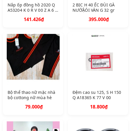
Nắp ốp đồng hồ 2020 Q
2 BỊC H 40 ẾC ĐÙI GÀ
A53204 K 0 R V 00 Z A 6 C
NƯỚẬÓI VÀN G 32 gr
6 C
141.426₫
395.000₫
Bộ thể thao nữ mặc nhà
Đệm cao su 125, S H 150
bộ cottong nữ mùa hè
Q A18365 K 77 V 00
79.000₫
18.800₫