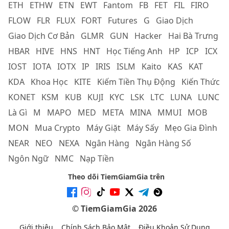
ETH
ETHW
ETN
EWT
Fantom
FB
FET
FIL
FIRO
FLOW
FLR
FLUX
FORT
Futures
G
Giao Dịch
Giao Dịch Cơ Bản
GLMR
GUN
Hacker
Hai Bà Trưng
HBAR
HIVE
HNS
HNT
Học Tiếng Anh
HP
ICP
ICX
IOST
IOTA
IOTX
IP
IRIS
ISLM
Kaito
KAS
KAT
KDA
Khoa Học
KITE
Kiếm Tiền Thụ Động
Kiến Thức
KONET
KSM
KUB
KUJI
KYC
LSK
LTC
LUNA
LUNC
Là Gì
M
MAPO
MED
META
MINA
MMUI
MOB
MON
Mua Crypto
Máy Giặt
Máy Sấy
Mẹo Gia Đình
NEAR
NEO
NEXA
Ngân Hàng
Ngân Hàng Số
Ngôn Ngữ
NMC
Nạp Tiền
Theo dõi TiemGiamGia trên
© TiemGiamGia 2026
Giới thiệu
Chính Sách Bảo Mật
Điều Khoản Sử Dụng