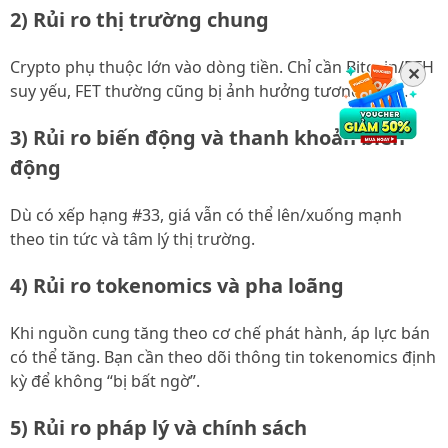
2) Rủi ro thị trường chung
Crypto phụ thuộc lớn vào dòng tiền. Chỉ cần Bitcoin/ETH
✕
suy yếu, FET thường cũng bị ảnh hưởng tương quan.
3) Rủi ro biến động và thanh khoản biến
động
Dù có xếp hạng #33, giá vẫn có thể lên/xuống mạnh
theo tin tức và tâm lý thị trường.
4) Rủi ro tokenomics và pha loãng
Khi nguồn cung tăng theo cơ chế phát hành, áp lực bán
có thể tăng. Bạn cần theo dõi thông tin tokenomics định
kỳ để không “bị bất ngờ”.
5) Rủi ro pháp lý và chính sách