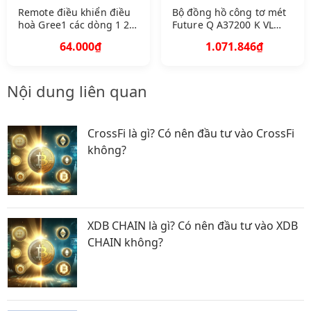
Remote điều khiển điều
Bộ đồng hồ công tơ mét
hoà Gree1 các dòng 1 2
Future Q A37200 K VL
chiều Inverter Hàng tốt
900
64.000₫
1.071.846₫
100 Tặng Pin
Nội dung liên quan
CrossFi là gì? Có nên đầu tư vào CrossFi
không?
XDB CHAIN là gì? Có nên đầu tư vào XDB
CHAIN không?