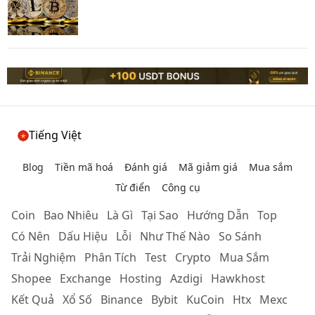
Tiếng Việt
Blog
Tiền mã hoá
Đánh giá
Mã giảm giá
Mua sắm
Từ điển
Công cụ
Coin
Bao Nhiêu
Là Gì
Tại Sao
Hướng Dẫn
Top
Có Nên
Dấu Hiệu
Lỗi
Như Thế Nào
So Sánh
Trải Nghiệm
Phân Tích
Test
Crypto
Mua Sắm
Shopee
Exchange
Hosting
Azdigi
Hawkhost
Kết Quả
Xổ Số
Binance
Bybit
KuCoin
Htx
Mexc