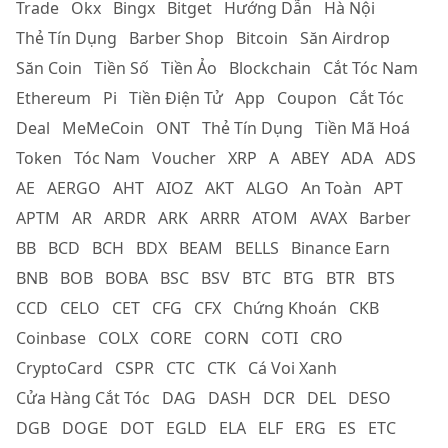
Trade
Okx
Bingx
Bitget
Hướng Dẫn
Hà Nội
Thẻ Tín Dụng
Barber Shop
Bitcoin
Săn Airdrop
Săn Coin
Tiền Số
Tiền Ảo
Blockchain
Cắt Tóc Nam
Ethereum
Pi
Tiền Điện Tử
App
Coupon
Cắt Tóc
Deal
MeMeCoin
ONT
Thẻ Tín Dụng
Tiền Mã Hoá
Token
Tóc Nam
Voucher
XRP
A
ABEY
ADA
ADS
AE
AERGO
AHT
AIOZ
AKT
ALGO
An Toàn
APT
APTM
AR
ARDR
ARK
ARRR
ATOM
AVAX
Barber
BB
BCD
BCH
BDX
BEAM
BELLS
Binance Earn
BNB
BOB
BOBA
BSC
BSV
BTC
BTG
BTR
BTS
CCD
CELO
CET
CFG
CFX
Chứng Khoán
CKB
Coinbase
COLX
CORE
CORN
COTI
CRO
CryptoCard
CSPR
CTC
CTK
Cá Voi Xanh
Cửa Hàng Cắt Tóc
DAG
DASH
DCR
DEL
DESO
DGB
DOGE
DOT
EGLD
ELA
ELF
ERG
ES
ETC