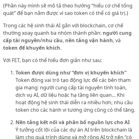
(Phần này mình sẽ mô tả theo hướng “hiểu cơ chế tổng
quát” để bạn nắm được vì sao token có thể có giá trị.)
Trong các hệ sinh thái AI gắn với blockchain, cơ chế
thường xoay quanh ba nhóm thành phần:
người cung
cấp tài nguyên/nhu cầu
,
nền tảng vận hành
, và
token để khuyến khích
.
Với FET, bạn có thể hiểu đơn giản như sau:
Token được dùng như “đơn vị khuyến khích”
Token đóng vai trò tạo động lực để các bên tham
gia mạng: người cung cấp tài nguyên tính toán,
dịch vụ AI, dữ liệu hoặc hạ tầng liên quan… Khi
hoạt động hệ sinh thái diễn ra nhiều hơn, nhu cầu
token cho các hành vi tương ứng cũng có thể tăng.
Nền tảng kết nối và phân bổ nguồn lực cho AI
Ý tưởng cốt lõi của các dự án AI trên blockchain là
làm cho quá trình dùng và mở rộng AI trở nên “có