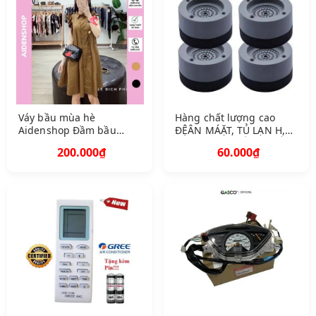
Váy bầu mùa hè
Hàng chất lượng cao
Aidenshop Đầm bầu
ĐỆÂN MÁẶT, TỦ LẠN H,
thiết kế xinh suông a
CỤC NÓN G ĐIỀU HÒỐ, C
200.000₫
60.000₫
đầm bầu đẹp
HỐN G ỒÊU BỀN