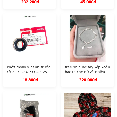
232.200₫
45.000₫
Phớt moay ơ bánh trước
free ship lắc tay kép xoắn
cỡ 21 X 37 X 7 Q A91251
bạc ta cho nữ về nhiều
K PH 901 366
18.800₫
320.000₫