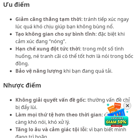
Ưu điểm
Giảm căng thẳng tạm thời
: tránh tiếp xúc ngay
lúc quá khó chịu giúp bạn không bùng nổ.
Tạo không gian cho sự bình tĩnh
: đặc biệt khi
cảm xúc đang “nóng”.
Hạn chế xung đột tức thời
: trong một số tình
huống, né tranh cãi có thể tốt hơn là nói trong bốc
đồng.
Bảo vệ năng lượng
khi bạn đang quá tải.
Nhược điểm
Không giải quyết vấn đề gốc
: thường vấn đề chỉ
✕
bị đẩy lùi.
Làm mọi thứ tệ hơn theo thời gian
: càng né
càng khó nói, khó xử lý.
Tăng lo âu và cảm giác tội lỗi
: vì bạn biết mình
đang trì hoãn.