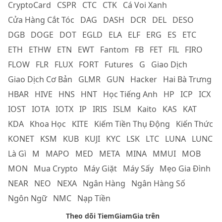
CryptoCard
CSPR
CTC
CTK
Cá Voi Xanh
Cửa Hàng Cắt Tóc
DAG
DASH
DCR
DEL
DESO
DGB
DOGE
DOT
EGLD
ELA
ELF
ERG
ES
ETC
ETH
ETHW
ETN
EWT
Fantom
FB
FET
FIL
FIRO
FLOW
FLR
FLUX
FORT
Futures
G
Giao Dịch
Giao Dịch Cơ Bản
GLMR
GUN
Hacker
Hai Bà Trưng
HBAR
HIVE
HNS
HNT
Học Tiếng Anh
HP
ICP
ICX
IOST
IOTA
IOTX
IP
IRIS
ISLM
Kaito
KAS
KAT
KDA
Khoa Học
KITE
Kiếm Tiền Thụ Động
Kiến Thức
KONET
KSM
KUB
KUJI
KYC
LSK
LTC
LUNA
LUNC
Là Gì
M
MAPO
MED
META
MINA
MMUI
MOB
MON
Mua Crypto
Máy Giặt
Máy Sấy
Mẹo Gia Đình
NEAR
NEO
NEXA
Ngân Hàng
Ngân Hàng Số
Ngôn Ngữ
NMC
Nạp Tiền
Theo dõi TiemGiamGia trên