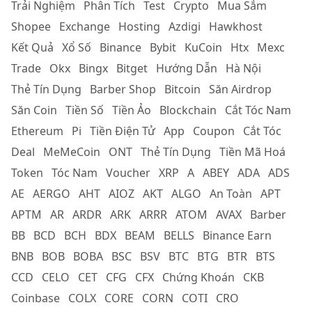
Trải Nghiệm
Phân Tích
Test
Crypto
Mua Sắm
Shopee
Exchange
Hosting
Azdigi
Hawkhost
Kết Quả
Xổ Số
Binance
Bybit
KuCoin
Htx
Mexc
Trade
Okx
Bingx
Bitget
Hướng Dẫn
Hà Nội
Thẻ Tín Dụng
Barber Shop
Bitcoin
Săn Airdrop
Săn Coin
Tiền Số
Tiền Ảo
Blockchain
Cắt Tóc Nam
Ethereum
Pi
Tiền Điện Tử
App
Coupon
Cắt Tóc
Deal
MeMeCoin
ONT
Thẻ Tín Dụng
Tiền Mã Hoá
Token
Tóc Nam
Voucher
XRP
A
ABEY
ADA
ADS
AE
AERGO
AHT
AIOZ
AKT
ALGO
An Toàn
APT
APTM
AR
ARDR
ARK
ARRR
ATOM
AVAX
Barber
BB
BCD
BCH
BDX
BEAM
BELLS
Binance Earn
BNB
BOB
BOBA
BSC
BSV
BTC
BTG
BTR
BTS
CCD
CELO
CET
CFG
CFX
Chứng Khoán
CKB
Coinbase
COLX
CORE
CORN
COTI
CRO