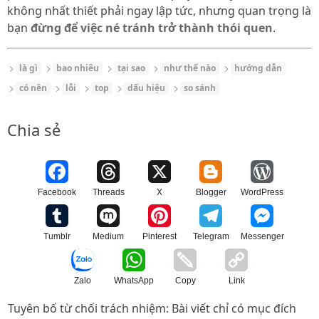
không nhất thiết phải ngay lập tức, nhưng quan trọng là
bạn
đừng để việc né tránh trở thành thói quen
.
là gì
bao nhiêu
tại sao
như thế nào
hướng dẫn
có nên
lỗi
top
dấu hiệu
so sánh
Chia sẻ
Facebook
Threads
X
Blogger
WordPress
Tumblr
Medium
Pinterest
Telegram
Messenger
Zalo
WhatsApp
Copy
Link
Tuyên bố từ chối trách nhiệm: Bài viết chỉ có mục đích