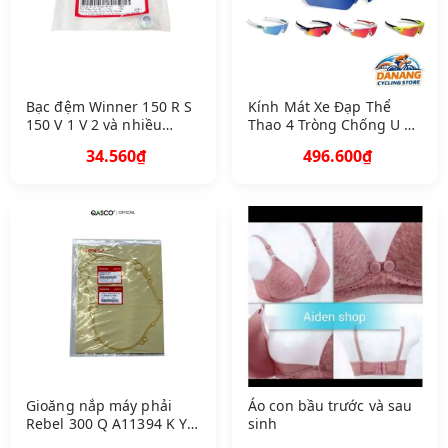
Bạc đệm Winner 150 R S
Kính Mát Xe Đạp Thể
150 V 1 V 2 và nhiều
Thao 4 Tròng Chống U V,
dòng xe cỡ 8.5 x 7 Q
Full Box
34.560₫
496.600₫
A90501 G N 5830 1560
Gioăng nắp máy phải
Áo con bầu trước và sau
Rebel 300 Q A11394 K YJ
sinh
900 7 A 5 G