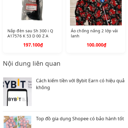
Nắp đèn sau Sh 300 i Q
Áo chống nắng 2 lớp vải
A17576 K 53 D 00 Z A
lanh
197.100₫
100.000₫
Nội dung liên quan
Cách kiếm tiền với Bybit Earn có hiệu quả
không
Top đồ gia dụng Shopee có bảo hành tốt