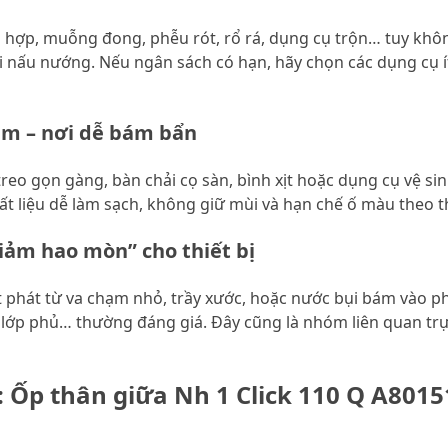
ợp, muỗng đong, phễu rót, rổ rá, dụng cụ trộn… tuy khôn
 nấu nướng. Nếu ngân sách có hạn, hãy chọn các dụng cụ ít
ắm – nơi dễ bám bẩn
o gọn gàng, bàn chải cọ sàn, bình xịt hoặc dụng cụ vệ sin
ất liệu dễ làm sạch, không giữ mùi và hạn chế ố màu theo th
giảm hao mòn” cho thiết bị
phát từ va chạm nhỏ, trầy xước, hoặc nước bụi bám vào phầ
 lớp phủ… thường đáng giá. Đây cũng là nhóm liên quan tr
Ốp thân giữa Nh 1 Click 110 Q A80151