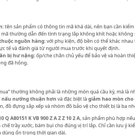
n
: tên sản phẩm có thông tin mã khá dài, nên bạn cần kiểm
ai mã thường dẫn đến tình trạng lắp không khít hoặc không
ụ thuộc nguồn hàng
: với phụ kiện, độ bền có thể khác nhau
hực tế và đánh giá từ người mua trước khi quyết định.
ần bị hư nặng
: ốp/che chắn chủ yếu để bảo vệ và hoàn thi
ong đã hỏng.
 mua” thường không phải là những món quá cầu kỳ, mà là 
, nấu nướng thuận hơn
và đặc biệt là
giảm hao mòn cho c
ản, đồ đựng sắp xếp và nhóm đồ bảo vệ cho thiết bị là ba n
0 Q A80151 K VB 900 Z A Z Z 10 2 A
, sản phẩm phù hợp nếu
 chế trầy xước, bám bụi cho đúng vị trí lắp. Chỉ cần lưu ý 
 dùng ổn trong thời gian dài.