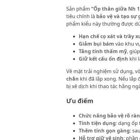
Sản phẩm
“Ốp thân giữa Nh 1 
tiêu chính là
bảo vệ và tạo sự
phẩm kiểu này thường được dù
Hạn chế cọ xát và trầy 
Giảm bụi bám
vào khu vự
Tăng tính thẩm mỹ
, giú
Giữ kết cấu ổn định
khi 
Về mặt trải nghiệm sử dụng, v
chắn
khi đã lắp xong. Nếu lắp 
bị xê dịch khi thao tác hằng ng
Ưu điểm
Chức năng bảo vệ rõ rà
Tính tiện dụng
: dạng ốp 
Thêm tính gọn gàng
: sa
Hỗ trợ giữ vệ sinh
: phần