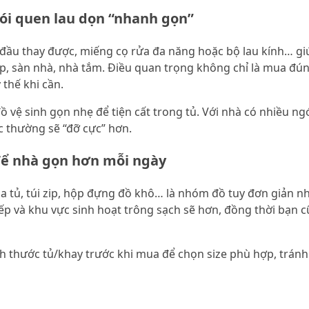
hói quen lau dọn “nhanh gọn”
ó đầu thay được, miếng cọ rửa đa năng hoặc bộ lau kính… gi
 sàn nhà, nhà tắm. Điều quan trọng không chỉ là mua đúng
 thế khi cần.
ồ vệ sinh gọn nhẹ để tiện cất trong tủ. Với nhà có nhiều 
c thường sẽ “đỡ cực” hơn.
để nhà gọn hơn mỗi ngày
tủ, túi zip, hộp đựng đồ khô… là nhóm đồ tuy đơn giản như
 và khu vực sinh hoạt trông sạch sẽ hơn, đồng thời bạn cũ
ch thước tủ/khay trước khi mua để chọn size phù hợp, tránh