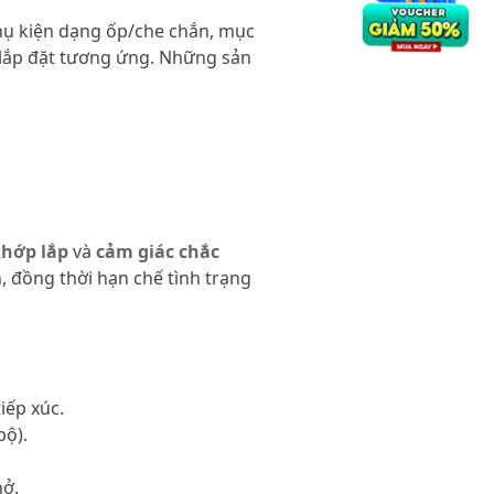
ụ kiện dạng ốp/che chắn, mục
t lắp đặt tương ứng. Những sản
khớp lắp
và
cảm giác chắc
, đồng thời hạn chế tình trạng
iếp xúc.
bộ).
hở.