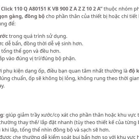
Click 110 Q A80151 K VB 900 Z A Z Z 10 2 A”
thuộc nhóm ph
 gọn gàng, đồng bộ
cho phần thân của thiết bị hoặc chi tiế
ng để:
xước
trong quá trình sử dụng.
c dễ bẩn, đồng thời dễ vệ sinh hơn.
p tổng thể gọn và đều hơn.
lắp vào đúng vị trí/đúng bộ phận.
ới phụ kiện dạng ốp, điều bạn quan tâm nhất thường là
độ 
đúng chuẩn, ốp sẽ không bị lỏng, không rung theo thời gian
ày.
ng
: giúp giảm trầy xước/cọ xát cho phần thân hoặc khu vực t
thường thay thế/ lắp đặt nhanh (tùy theo thiết kế của từng 
u khi lắp, tổng thể nhìn đồng bộ và sạch sẽ hơn.
 được che thường dễ kiểm soát bụi bẩn hơn so với khu vực 