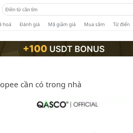
ã hoá
Đánh giá
Mã giảm giá
Mua sắm
Từ điển
opee cần có trong nhà