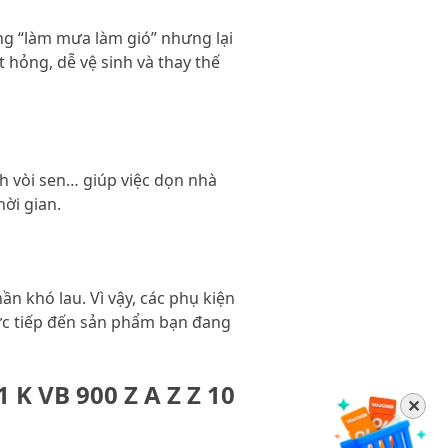
g “làm mưa làm gió” nhưng lại
 hỏng, dễ vệ sinh và thay thế
h vòi sen… giúp việc dọn nhà
ời gian.
n khó lau. Vì vậy, các phụ kiện
ực tiếp đến sản phẩm bạn đang
 K VB 900 Z A Z Z 10
✕