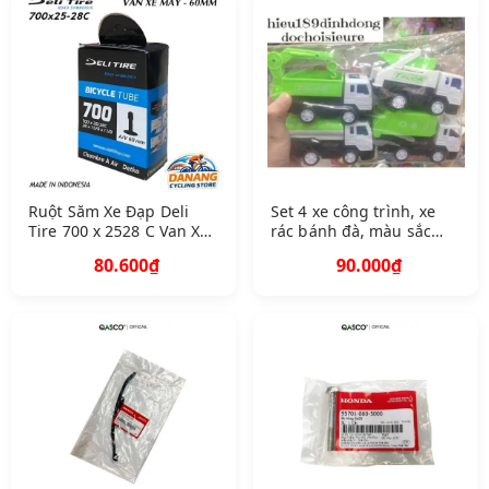
Ruột Săm Xe Đạp Deli
Set 4 xe công trình, xe
Tire 700 x 2528 C Van Xe
rác bánh đà, màu sắc
Máy Mỹ 60 mm Dùng
đẹp ảnh thật
80.600₫
90.000₫
Cho Xe Road 700 C