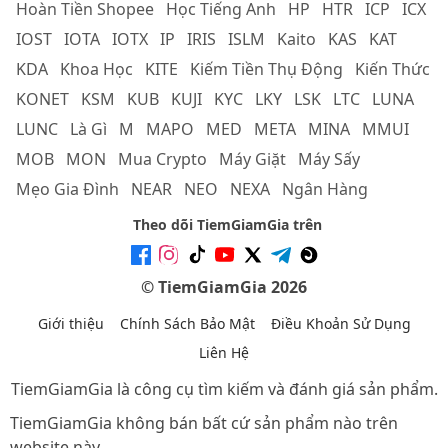
Hoàn Tiền Shopee
Học Tiếng Anh
HP
HTR
ICP
ICX
IOST
IOTA
IOTX
IP
IRIS
ISLM
Kaito
KAS
KAT
KDA
Khoa Học
KITE
Kiếm Tiền Thụ Động
Kiến Thức
KONET
KSM
KUB
KUJI
KYC
LKY
LSK
LTC
LUNA
LUNC
Là Gì
M
MAPO
MED
META
MINA
MMUI
MOB
MON
Mua Crypto
Máy Giặt
Máy Sấy
Mẹo Gia Đình
NEAR
NEO
NEXA
Ngân Hàng
Theo dõi TiemGiamGia trên
© TiemGiamGia 2026
Giới thiệu
Chính Sách Bảo Mật
Điều Khoản Sử Dụng
Liên Hệ
TiemGiamGia là công cụ tìm kiếm và đánh giá sản phẩm.
TiemGiamGia không bán bất cứ sản phẩm nào trên
website này.