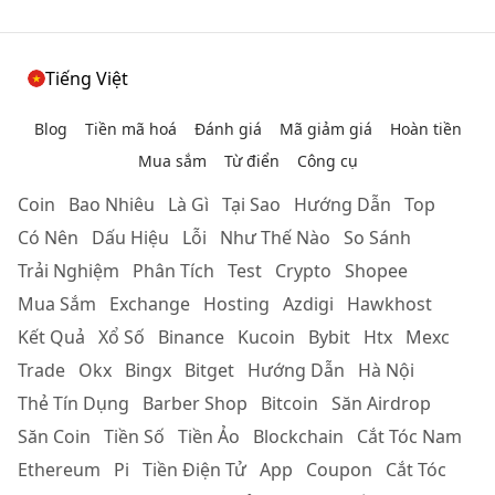
Tiếng Việt
Blog
Tiền mã hoá
Đánh giá
Mã giảm giá
Hoàn tiền
Mua sắm
Từ điển
Công cụ
Coin
Bao Nhiêu
Là Gì
Tại Sao
Hướng Dẫn
Top
Có Nên
Dấu Hiệu
Lỗi
Như Thế Nào
So Sánh
Trải Nghiệm
Phân Tích
Test
Crypto
Shopee
Mua Sắm
Exchange
Hosting
Azdigi
Hawkhost
Kết Quả
Xổ Số
Binance
Kucoin
Bybit
Htx
Mexc
Trade
Okx
Bingx
Bitget
Hướng Dẫn
Hà Nội
Thẻ Tín Dụng
Barber Shop
Bitcoin
Săn Airdrop
Săn Coin
Tiền Số
Tiền Ảo
Blockchain
Cắt Tóc Nam
Ethereum
Pi
Tiền Điện Tử
App
Coupon
Cắt Tóc