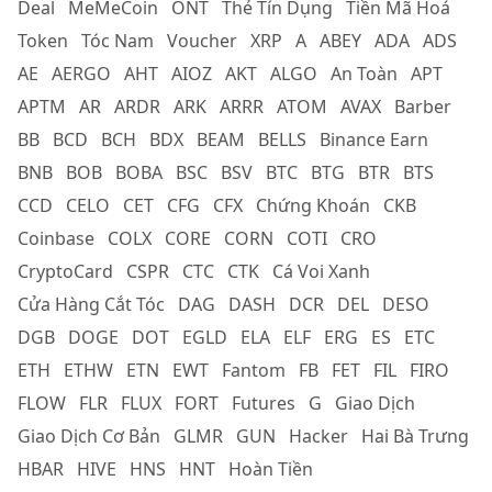
Deal
MeMeCoin
ONT
Thẻ Tín Dụng
Tiền Mã Hoá
Token
Tóc Nam
Voucher
XRP
A
ABEY
ADA
ADS
AE
AERGO
AHT
AIOZ
AKT
ALGO
An Toàn
APT
APTM
AR
ARDR
ARK
ARRR
ATOM
AVAX
Barber
BB
BCD
BCH
BDX
BEAM
BELLS
Binance Earn
BNB
BOB
BOBA
BSC
BSV
BTC
BTG
BTR
BTS
CCD
CELO
CET
CFG
CFX
Chứng Khoán
CKB
Coinbase
COLX
CORE
CORN
COTI
CRO
CryptoCard
CSPR
CTC
CTK
Cá Voi Xanh
Cửa Hàng Cắt Tóc
DAG
DASH
DCR
DEL
DESO
DGB
DOGE
DOT
EGLD
ELA
ELF
ERG
ES
ETC
ETH
ETHW
ETN
EWT
Fantom
FB
FET
FIL
FIRO
FLOW
FLR
FLUX
FORT
Futures
G
Giao Dịch
Giao Dịch Cơ Bản
GLMR
GUN
Hacker
Hai Bà Trưng
HBAR
HIVE
HNS
HNT
Hoàn Tiền