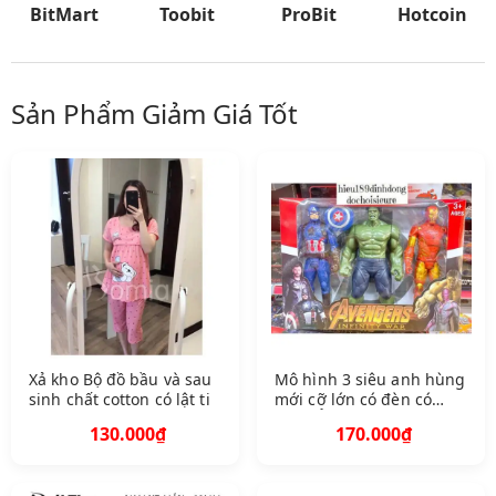
BitMart
Toobit
ProBit
Hotcoin
Sản Phẩm Giảm Giá Tốt
Xả kho Bộ đồ bầu và sau
Mô hình 3 siêu anh hùng
sinh chất cotton có lật ti
mới cỡ lớn có đèn có
nhạc Ảnh thật tặng kèm
130.000₫
170.000₫
pin