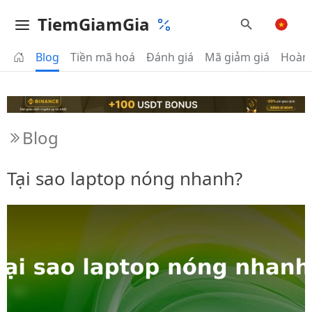
TiemGiamGia
Blog
Tiền mã hoá
Đánh giá
Mã giảm giá
Hoàn 
Blog
Tại sao laptop nóng nhanh?