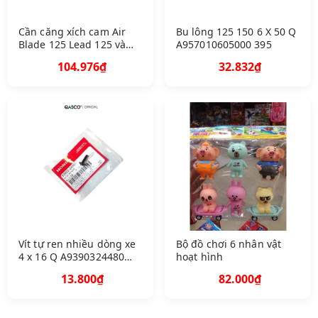
Cần căng xích cam Air
Bu lông 125 150 6 X 50 Q
Blade 125 Lead 125 và
A957010605000 395
nhiều dòng xe Q A14510
104.976₫
32.832₫
K ZR 600 592
Vít tự ren nhiều dòng xe
Bộ đồ chơi 6 nhân vật
4 x 16 Q A9390324480
hoạt hình
1600
13.800₫
82.000₫