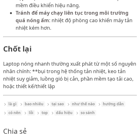
mềm điều khiển hiệu năng.
Tránh để máy chạy liên tục trong môi trường
quá nóng ẩm
: nhiệt độ phòng cao khiến máy tản
nhiệt kém hơn.
Chốt lại
Laptop nóng nhanh thường xuất phát từ một số nguyên
nhân chính: **bụi trong hệ thống tản nhiệt, keo tản
nhiệt suy giảm, luồng gió bị cản, phần mềm tạo tải cao,
hoặc thiết kế/thiết lập
là gì
bao nhiêu
tại sao
như thế nào
hướng dẫn
có nên
lỗi
top
dấu hiệu
so sánh
Chia sẻ