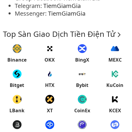
Telegram:
TiemGiamGia
Messenger:
TiemGiamGia
Top Sàn Giao Dịch Tiền Điện Tử
Binance
OKX
BingX
MEXC
Bitget
HTX
Bybit
KuCoin
LBank
XT
CoinEx
KCEX