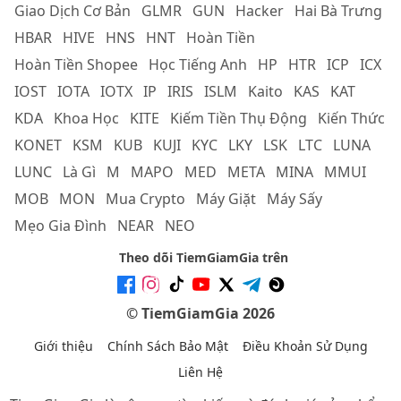
Giao Dịch Cơ Bản
GLMR
GUN
Hacker
Hai Bà Trưng
HBAR
HIVE
HNS
HNT
Hoàn Tiền
Hoàn Tiền Shopee
Học Tiếng Anh
HP
HTR
ICP
ICX
IOST
IOTA
IOTX
IP
IRIS
ISLM
Kaito
KAS
KAT
KDA
Khoa Học
KITE
Kiếm Tiền Thụ Động
Kiến Thức
KONET
KSM
KUB
KUJI
KYC
LKY
LSK
LTC
LUNA
LUNC
Là Gì
M
MAPO
MED
META
MINA
MMUI
MOB
MON
Mua Crypto
Máy Giặt
Máy Sấy
Mẹo Gia Đình
NEAR
NEO
Theo dõi TiemGiamGia trên
© TiemGiamGia 2026
Giới thiệu
Chính Sách Bảo Mật
Điều Khoản Sử Dụng
Liên Hệ