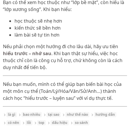
Bạn có thể xem học thuộc như “lớp bề mặt”, còn hiểu là
“lớp xương sống”. Khi bạn hiểu:
học thuộc sẽ nhẹ hơn
kiến thức sẽ bền hơn
làm bài sẽ tự tin hơn
Nếu phải chọn một hướng đi cho lâu dài, hãy ưu tiên
hiểu trước – nhớ sau
. Khi bạn thật sự hiểu, việc học
thuộc chỉ còn là công cụ hỗ trợ, chứ không còn là cách
duy nhất để tiến bộ.
Nếu bạn muốn, mình có thể giúp bạn biến bài học của
một môn cụ thể (Toán/Lý/Hóa/Văn/Sử/Anh…) thành
cách học “hiểu trước – luyện sau” với ví dụ thực tế.
là gì
bao nhiêu
tại sao
như thế nào
hướng dẫn
có nên
lỗi
top
dấu hiệu
so sánh