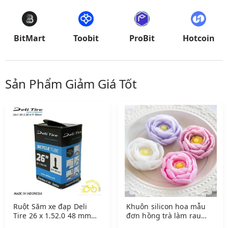
BitMart
Toobit
ProBit
Hotcoin
Sản Phẩm Giảm Giá Tốt
Ruột Săm xe đạp Deli
Khuôn silicon hoa mẫu
Tire 26 x 1.52.0 48 mm
đơn hồng trà làm rau
Van Mỹ Van Xe Máy
câu 4 D Mã M D 8 mẫu