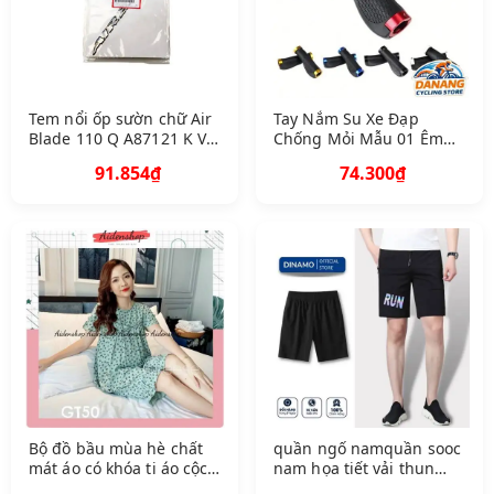
Tem nổi ốp sườn chữ Air
Tay Nắm Su Xe Đạp
Blade 110 Q A87121 K VG
Chống Mỏi Mẫu 01 Êm
V 20 8 B 4 G
Tay, Chống Trượt
91.854₫
74.300₫
Bộ đồ bầu mùa hè chất
quần ngố namquần sooc
mát áo có khóa ti áo cộc
nam họa tiết vải thun
quần ngố
bán chạy 2022