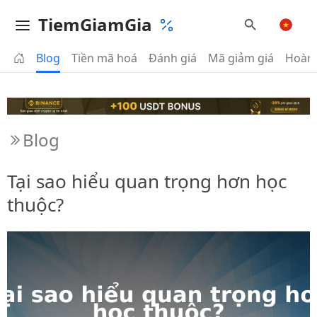
TiemGiamGia
Blog
Tiền mã hoá
Đánh giá
Mã giảm giá
Hoàn 
Blog
Tại sao hiểu quan trọng hơn học
thuộc?