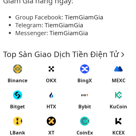
Giảm Giá hàng ngày:
Group Facebook:
TiemGiamGia
Telegram:
TiemGiamGia
Messenger:
TiemGiamGia
Top Sàn Giao Dịch Tiền Điện Tử
Binance
OKX
BingX
MEXC
Bitget
HTX
Bybit
KuCoin
LBank
XT
CoinEx
KCEX