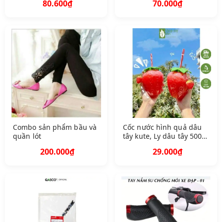
80.600₫
70.000₫
hoa hồng trà trung
Combo sản phẩm bầu và
Cốc nước hình quả dâu
quần lót
tây kute, Ly dâu tây 500
ml có ống hút và móc
200.000₫
29.000₫
khóa trang trí hình dâu
tây M IN 55