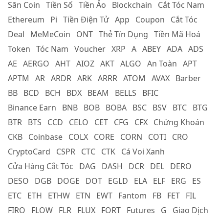
Săn Coin
Tiền Số
Tiền Ảo
Blockchain
Cắt Tóc Nam
Ethereum
Pi
Tiền Điện Tử
App
Coupon
Cắt Tóc
Deal
MeMeCoin
ONT
Thẻ Tín Dụng
Tiền Mã Hoá
Token
Tóc Nam
Voucher
XRP
A
ABEY
ADA
ADS
AE
AERGO
AHT
AIOZ
AKT
ALGO
An Toàn
APT
APTM
AR
ARDR
ARK
ARRR
ATOM
AVAX
Barber
BB
BCD
BCH
BDX
BEAM
BELLS
BFIC
Binance Earn
BNB
BOB
BOBA
BSC
BSV
BTC
BTG
BTR
BTS
CCD
CELO
CET
CFG
CFX
Chứng Khoán
CKB
Coinbase
COLX
CORE
CORN
COTI
CRO
CryptoCard
CSPR
CTC
CTK
Cá Voi Xanh
Cửa Hàng Cắt Tóc
DAG
DASH
DCR
DEL
DERO
DESO
DGB
DOGE
DOT
EGLD
ELA
ELF
ERG
ES
ETC
ETH
ETHW
ETN
EWT
Fantom
FB
FET
FIL
FIRO
FLOW
FLR
FLUX
FORT
Futures
G
Giao Dịch