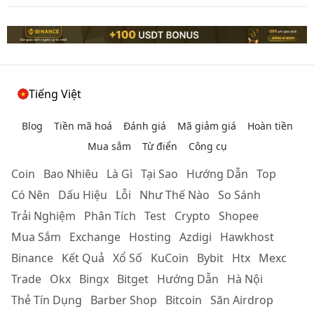
Tiếng Việt
Blog
Tiền mã hoá
Đánh giá
Mã giảm giá
Hoàn tiền
Mua sắm
Từ điển
Công cụ
Coin
Bao Nhiêu
Là Gì
Tại Sao
Hướng Dẫn
Top
Có Nên
Dấu Hiệu
Lỗi
Như Thế Nào
So Sánh
Trải Nghiệm
Phân Tích
Test
Crypto
Shopee
Mua Sắm
Exchange
Hosting
Azdigi
Hawkhost
Binance
Kết Quả
Xổ Số
KuCoin
Bybit
Htx
Mexc
Trade
Okx
Bingx
Bitget
Hướng Dẫn
Hà Nội
Thẻ Tín Dụng
Barber Shop
Bitcoin
Săn Airdrop