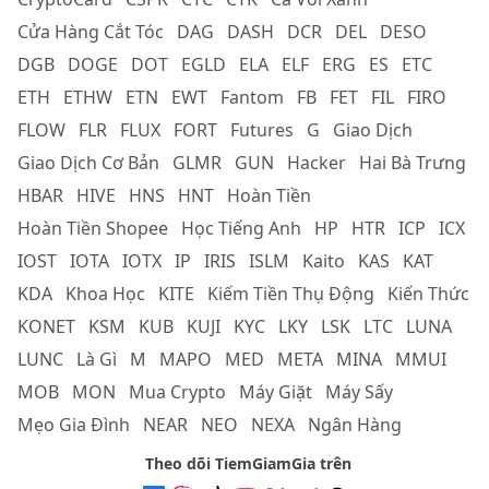
Cửa Hàng Cắt Tóc
DAG
DASH
DCR
DEL
DESO
DGB
DOGE
DOT
EGLD
ELA
ELF
ERG
ES
ETC
ETH
ETHW
ETN
EWT
Fantom
FB
FET
FIL
FIRO
FLOW
FLR
FLUX
FORT
Futures
G
Giao Dịch
Giao Dịch Cơ Bản
GLMR
GUN
Hacker
Hai Bà Trưng
HBAR
HIVE
HNS
HNT
Hoàn Tiền
Hoàn Tiền Shopee
Học Tiếng Anh
HP
HTR
ICP
ICX
IOST
IOTA
IOTX
IP
IRIS
ISLM
Kaito
KAS
KAT
KDA
Khoa Học
KITE
Kiếm Tiền Thụ Động
Kiến Thức
KONET
KSM
KUB
KUJI
KYC
LKY
LSK
LTC
LUNA
LUNC
Là Gì
M
MAPO
MED
META
MINA
MMUI
MOB
MON
Mua Crypto
Máy Giặt
Máy Sấy
Mẹo Gia Đình
NEAR
NEO
NEXA
Ngân Hàng
Theo dõi TiemGiamGia trên