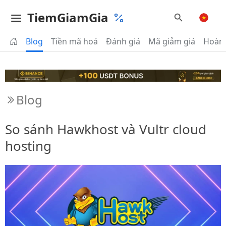
TiemGiamGia
Blog
Tiền mã hoá
Đánh giá
Mã giảm giá
Hoàn 
Blog
So sánh Hawkhost và Vultr cloud
hosting