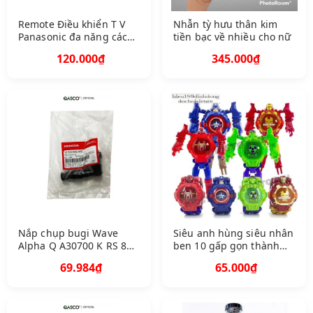
Remote Điều khiển T V
Nhẫn tỳ hưu thân kim
Panasonic đa năng các
tiền bạc về nhiều cho nữ
dòng tivi Panason L
120.000₫
345.000₫
CDSmart ặng kèm Pin
Nắp chụp bugi Wave
Siêu anh hùng siêu nhân
Alpha Q A30700 K RS 860
ben 10 gấp gọn thành
239
đồng hồ có giờ ảnh thật
69.984₫
65.000₫