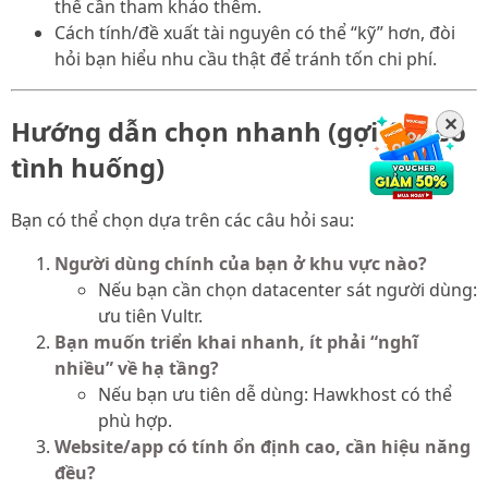
thể cần tham khảo thêm.
Cách tính/đề xuất tài nguyên có thể “kỹ” hơn, đòi
hỏi bạn hiểu nhu cầu thật để tránh tốn chi phí.
✕
Hướng dẫn chọn nhanh (gợi ý theo
tình huống)
Bạn có thể chọn dựa trên các câu hỏi sau:
Người dùng chính của bạn ở khu vực nào?
Nếu bạn cần chọn datacenter sát người dùng:
ưu tiên Vultr.
Bạn muốn triển khai nhanh, ít phải “nghĩ
nhiều” về hạ tầng?
Nếu bạn ưu tiên dễ dùng: Hawkhost có thể
phù hợp.
Website/app có tính ổn định cao, cần hiệu năng
đều?