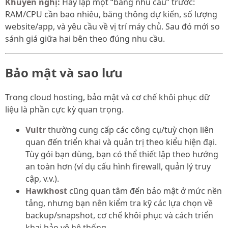
Khuyến nghị:
Hãy lập một “bảng nhu cầu” trước:
RAM/CPU cần bao nhiêu, băng thông dự kiến, số lượng
website/app, và yêu cầu về vị trí máy chủ. Sau đó mới so
sánh giá giữa hai bên theo đúng nhu cầu.
Bảo mật và sao lưu
Trong cloud hosting, bảo mật và cơ chế khôi phục dữ
liệu là phần cực kỳ quan trọng.
Vultr
thường cung cấp các công cụ/tuỳ chọn liên
quan đến triển khai và quản trị theo kiểu hiện đại.
Tùy gói bạn dùng, bạn có thể thiết lập theo hướng
an toàn hơn (ví dụ cấu hình firewall, quản lý truy
cập, v.v.).
Hawkhost
cũng quan tâm đến bảo mật ở mức nền
tảng, nhưng bạn nên kiểm tra kỹ các lựa chọn về
backup/snapshot, cơ chế khôi phục và cách triển
khai bảo vệ hệ thống.