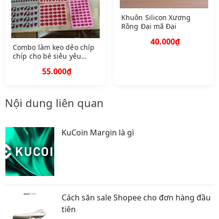
Khuôn Silicon Xương
Rồng Đại mã Đại
40.000₫
Combo làm kẹo dẻo chíp
chíp cho bé siêu yêu
gồm 2 khuôn hình khác
55.000₫
nhau 1 bơm
Nội dung liên quan
KuCoin Margin là gì
Cách săn sale Shopee cho đơn hàng đầu
tiên