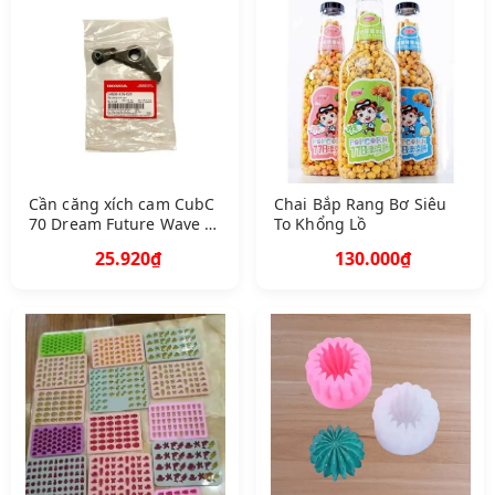
Cần căng xích cam CubC
Chai Bắp Rang Bơ Siêu
70 Dream Future Wave Q
To Khổng Lồ
A14500035020 1217
25.920₫
130.000₫