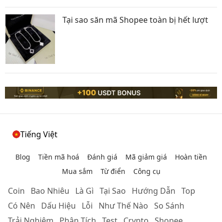
Tại sao săn mã Shopee toàn bị hết lượt
Tiếng Việt
Blog
Tiền mã hoá
Đánh giá
Mã giảm giá
Hoàn tiền
Mua sắm
Từ điển
Công cụ
Coin
Bao Nhiêu
Là Gì
Tại Sao
Hướng Dẫn
Top
Có Nên
Dấu Hiệu
Lỗi
Như Thế Nào
So Sánh
Trải Nghiệm
Phân Tích
Test
Crypto
Shopee