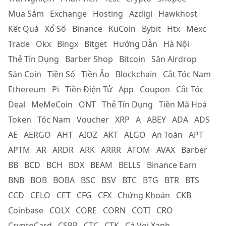
Mua Sắm
Exchange
Hosting
Azdigi
Hawkhost
Kết Quả
Xổ Số
Binance
KuCoin
Bybit
Htx
Mexc
Trade
Okx
Bingx
Bitget
Hướng Dẫn
Hà Nội
Thẻ Tín Dụng
Barber Shop
Bitcoin
Săn Airdrop
Săn Coin
Tiền Số
Tiền Ảo
Blockchain
Cắt Tóc Nam
Ethereum
Pi
Tiền Điện Tử
App
Coupon
Cắt Tóc
Deal
MeMeCoin
ONT
Thẻ Tín Dụng
Tiền Mã Hoá
Token
Tóc Nam
Voucher
XRP
A
ABEY
ADA
ADS
AE
AERGO
AHT
AIOZ
AKT
ALGO
An Toàn
APT
APTM
AR
ARDR
ARK
ARRR
ATOM
AVAX
Barber
BB
BCD
BCH
BDX
BEAM
BELLS
Binance Earn
BNB
BOB
BOBA
BSC
BSV
BTC
BTG
BTR
BTS
CCD
CELO
CET
CFG
CFX
Chứng Khoán
CKB
Coinbase
COLX
CORE
CORN
COTI
CRO
CryptoCard
CSPR
CTC
CTK
Cá Voi Xanh