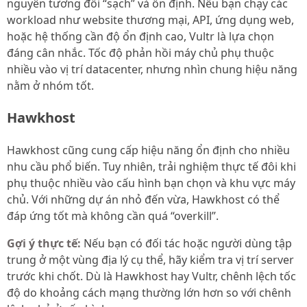
nguyên tương đối “sạch” và ổn định. Nếu bạn chạy các
workload như website thương mại, API, ứng dụng web,
hoặc hệ thống cần độ ổn định cao, Vultr là lựa chọn
đáng cân nhắc. Tốc độ phản hồi máy chủ phụ thuộc
nhiều vào vị trí datacenter, nhưng nhìn chung hiệu năng
nằm ở nhóm tốt.
Hawkhost
Hawkhost cũng cung cấp hiệu năng ổn định cho nhiều
nhu cầu phổ biến. Tuy nhiên, trải nghiệm thực tế đôi khi
phụ thuộc nhiều vào cấu hình bạn chọn và khu vực máy
chủ. Với những dự án nhỏ đến vừa, Hawkhost có thể
đáp ứng tốt mà không cần quá “overkill”.
Gợi ý thực tế:
Nếu bạn có đối tác hoặc người dùng tập
trung ở một vùng địa lý cụ thể, hãy kiểm tra vị trí server
trước khi chốt. Dù là Hawkhost hay Vultr, chênh lệch tốc
độ do khoảng cách mạng thường lớn hơn so với chênh