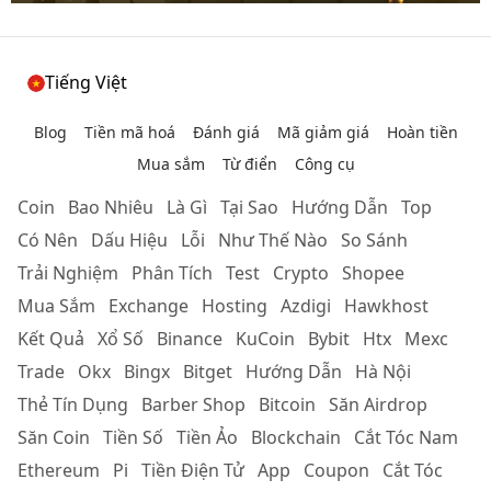
Tiếng Việt
Blog
Tiền mã hoá
Đánh giá
Mã giảm giá
Hoàn tiền
Mua sắm
Từ điển
Công cụ
Coin
Bao Nhiêu
Là Gì
Tại Sao
Hướng Dẫn
Top
Có Nên
Dấu Hiệu
Lỗi
Như Thế Nào
So Sánh
Trải Nghiệm
Phân Tích
Test
Crypto
Shopee
Mua Sắm
Exchange
Hosting
Azdigi
Hawkhost
Kết Quả
Xổ Số
Binance
KuCoin
Bybit
Htx
Mexc
Trade
Okx
Bingx
Bitget
Hướng Dẫn
Hà Nội
Thẻ Tín Dụng
Barber Shop
Bitcoin
Săn Airdrop
Săn Coin
Tiền Số
Tiền Ảo
Blockchain
Cắt Tóc Nam
Ethereum
Pi
Tiền Điện Tử
App
Coupon
Cắt Tóc