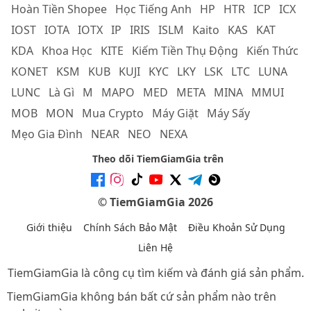
Hoàn Tiền Shopee
Học Tiếng Anh
HP
HTR
ICP
ICX
IOST
IOTA
IOTX
IP
IRIS
ISLM
Kaito
KAS
KAT
KDA
Khoa Học
KITE
Kiếm Tiền Thụ Động
Kiến Thức
KONET
KSM
KUB
KUJI
KYC
LKY
LSK
LTC
LUNA
LUNC
Là Gì
M
MAPO
MED
META
MINA
MMUI
MOB
MON
Mua Crypto
Máy Giặt
Máy Sấy
Mẹo Gia Đình
NEAR
NEO
NEXA
Theo dõi TiemGiamGia trên
© TiemGiamGia 2026
Giới thiệu
Chính Sách Bảo Mật
Điều Khoản Sử Dụng
Liên Hệ
TiemGiamGia là công cụ tìm kiếm và đánh giá sản phẩm.
TiemGiamGia không bán bất cứ sản phẩm nào trên