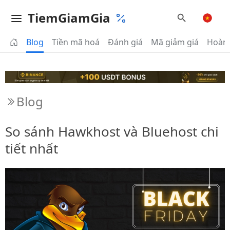
TiemGiamGia
Blog
Tiền mã hoá
Đánh giá
Mã giảm giá
Hoàn 
Blog
So sánh Hawkhost và Bluehost chi
tiết nhất