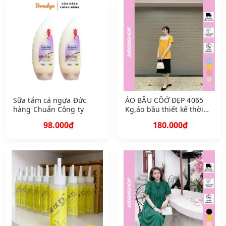
Sữa tắm cá ngựa Đức
ÁO BẦU CÔỞ ĐẸP 4065
hàng Chuẩn Công ty
Kg,áo bầu thiết kế thời
trang
98.000₫
180.000₫