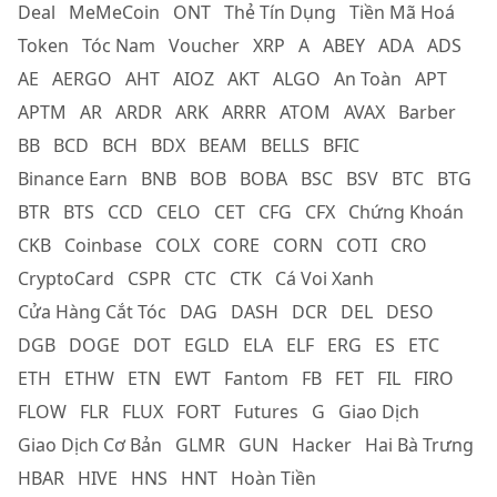
Deal
MeMeCoin
ONT
Thẻ Tín Dụng
Tiền Mã Hoá
Token
Tóc Nam
Voucher
XRP
A
ABEY
ADA
ADS
AE
AERGO
AHT
AIOZ
AKT
ALGO
An Toàn
APT
APTM
AR
ARDR
ARK
ARRR
ATOM
AVAX
Barber
BB
BCD
BCH
BDX
BEAM
BELLS
BFIC
Binance Earn
BNB
BOB
BOBA
BSC
BSV
BTC
BTG
BTR
BTS
CCD
CELO
CET
CFG
CFX
Chứng Khoán
CKB
Coinbase
COLX
CORE
CORN
COTI
CRO
CryptoCard
CSPR
CTC
CTK
Cá Voi Xanh
Cửa Hàng Cắt Tóc
DAG
DASH
DCR
DEL
DESO
DGB
DOGE
DOT
EGLD
ELA
ELF
ERG
ES
ETC
ETH
ETHW
ETN
EWT
Fantom
FB
FET
FIL
FIRO
FLOW
FLR
FLUX
FORT
Futures
G
Giao Dịch
Giao Dịch Cơ Bản
GLMR
GUN
Hacker
Hai Bà Trưng
HBAR
HIVE
HNS
HNT
Hoàn Tiền