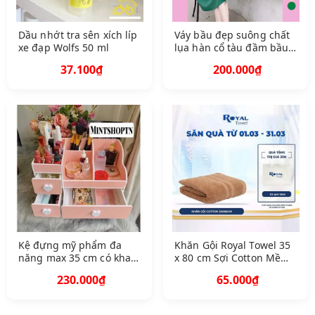
Dầu nhớt tra sên xích líp
Váy bầu đẹp suông chất
xe đạp Wolfs 50 ml
lụa hàn cổ tàu đầm bầu
và sau sinh hàng mới về
37.100₫
200.000₫
Kệ đựng mỹ phẩm đa
Khăn Gội Royal Towel 35
năng max 35 cm có khay
x 80 cm Sợi Cotton Mềm
son và 3 ngăn kéo chống
Mịn, Thấm Hút Tốt,
230.000₫
65.000₫
bụi đồ trang điểm,kệ mĩ
Không Xổ Lông, Không
phẩm
Phai Màu