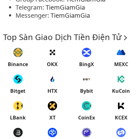
Telegram:
TiemGiamGia
Messenger:
TiemGiamGia
Top Sàn Giao Dịch Tiền Điện Tử
Binance
OKX
BingX
MEXC
Bitget
HTX
Bybit
KuCoin
LBank
XT
CoinEx
KCEX