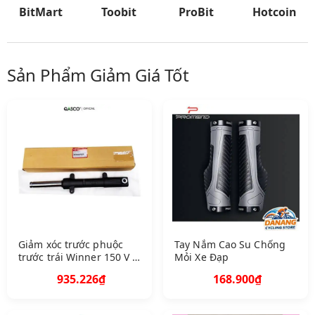
BitMart
Toobit
ProBit
Hotcoin
Sản Phẩm Giảm Giá Tốt
Giảm xóc trước phuộc
Tay Nắm Cao Su Chống
trước trái Winner 150 V 1
Mỏi Xe Đạp
R S 150 V 1 V 2 Q A51500
935.226₫
168.900₫
K 56 N 11 10 B 3 F