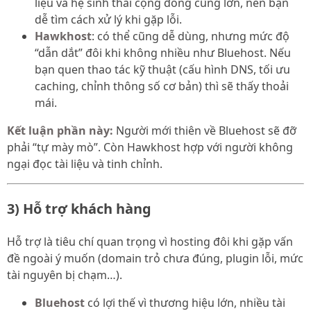
liệu và hệ sinh thái cộng đồng cũng lớn, nên bạn
dễ tìm cách xử lý khi gặp lỗi.
Hawkhost
: có thể cũng dễ dùng, nhưng mức độ
“dẫn dắt” đôi khi không nhiều như Bluehost. Nếu
bạn quen thao tác kỹ thuật (cấu hình DNS, tối ưu
caching, chỉnh thông số cơ bản) thì sẽ thấy thoải
mái.
Kết luận phần này:
Người mới thiên về Bluehost sẽ đỡ
phải “tự mày mò”. Còn Hawkhost hợp với người không
ngại đọc tài liệu và tinh chỉnh.
3) Hỗ trợ khách hàng
Hỗ trợ là tiêu chí quan trọng vì hosting đôi khi gặp vấn
đề ngoài ý muốn (domain trỏ chưa đúng, plugin lỗi, mức
tài nguyên bị chạm…).
Bluehost
có lợi thế vì thương hiệu lớn, nhiều tài