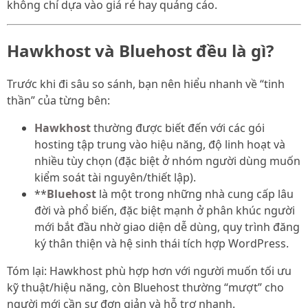
không chỉ dựa vào giá rẻ hay quảng cáo.
Hawkhost và Bluehost đều là gì?
Trước khi đi sâu so sánh, bạn nên hiểu nhanh về “tinh
thần” của từng bên:
Hawkhost
thường được biết đến với các gói
hosting tập trung vào hiệu năng, độ linh hoạt và
nhiều tùy chọn (đặc biệt ở nhóm người dùng muốn
kiểm soát tài nguyên/thiết lập).
**
Bluehost
là một trong những nhà cung cấp lâu
đời và phổ biến, đặc biệt mạnh ở phân khúc người
mới bắt đầu nhờ giao diện dễ dùng, quy trình đăng
ký thân thiện và hệ sinh thái tích hợp WordPress.
Tóm lại: Hawkhost phù hợp hơn với người muốn tối ưu
kỹ thuật/hiệu năng, còn Bluehost thường “mượt” cho
người mới cần sự đơn giản và hỗ trợ nhanh.