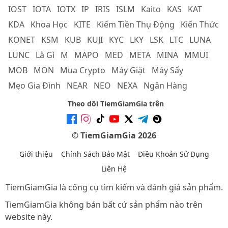
IOST
IOTA
IOTX
IP
IRIS
ISLM
Kaito
KAS
KAT
KDA
Khoa Học
KITE
Kiếm Tiền Thụ Động
Kiến Thức
KONET
KSM
KUB
KUJI
KYC
LKY
LSK
LTC
LUNA
LUNC
Là Gì
M
MAPO
MED
META
MINA
MMUI
MOB
MON
Mua Crypto
Máy Giặt
Máy Sấy
Mẹo Gia Đình
NEAR
NEO
NEXA
Ngân Hàng
Theo dõi TiemGiamGia trên
© TiemGiamGia 2026
Giới thiệu
Chính Sách Bảo Mật
Điều Khoản Sử Dụng
Liên Hệ
TiemGiamGia là công cụ tìm kiếm và đánh giá sản phẩm.
TiemGiamGia không bán bất cứ sản phẩm nào trên
website này.