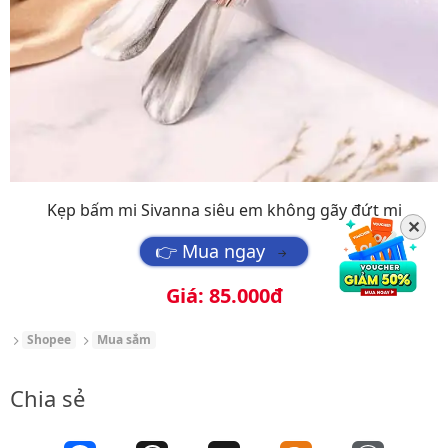
Kẹp bấm mi Sivanna siêu em không gãy đứt mi
✕
👉 Mua ngay
→
Giá: 85.000đ
Shopee
Mua sắm
Chia sẻ