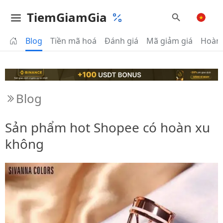
TiemGiamGia
Blog
Tiền mã hoá
Đánh giá
Mã giảm giá
Hoàn 
Blog
Sản phẩm hot Shopee có hoàn xu
không