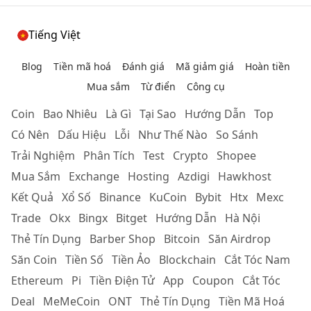
Tiếng Việt
Blog
Tiền mã hoá
Đánh giá
Mã giảm giá
Hoàn tiền
Mua sắm
Từ điển
Công cụ
Coin
Bao Nhiêu
Là Gì
Tại Sao
Hướng Dẫn
Top
Có Nên
Dấu Hiệu
Lỗi
Như Thế Nào
So Sánh
Trải Nghiệm
Phân Tích
Test
Crypto
Shopee
Mua Sắm
Exchange
Hosting
Azdigi
Hawkhost
Kết Quả
Xổ Số
Binance
KuCoin
Bybit
Htx
Mexc
Trade
Okx
Bingx
Bitget
Hướng Dẫn
Hà Nội
Thẻ Tín Dụng
Barber Shop
Bitcoin
Săn Airdrop
Săn Coin
Tiền Số
Tiền Ảo
Blockchain
Cắt Tóc Nam
Ethereum
Pi
Tiền Điện Tử
App
Coupon
Cắt Tóc
Deal
MeMeCoin
ONT
Thẻ Tín Dụng
Tiền Mã Hoá