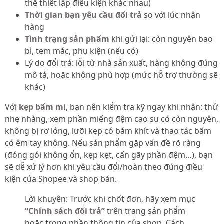
thể thiết lập điều kiện khác nhau)
Thời gian bạn yêu cầu đổi trả
so với lúc nhận
hàng
Tình trạng sản phẩm
khi gửi lại: còn nguyên bao
bì, tem mác, phụ kiện (nếu có)
Lý do đổi trả: lỗi từ nhà sản xuất, hàng không đúng
mô tả, hoặc không phù hợp (mức hỗ trợ thường sẽ
khác)
Với
kẹp bấm mi
, bạn nên kiểm tra kỹ ngay khi nhận: thử
nhẹ nhàng, xem phần miếng đệm cao su có còn nguyên,
không bị rơ lỏng, lưỡi kẹp có bám khít và thao tác bấm
có êm tay không. Nếu sản phẩm gặp vấn đề rõ ràng
(đóng gói không ổn, kẹp kẹt, cấn gãy phần đệm…), bạn
sẽ dễ xử lý hơn khi yêu cầu đổi/hoàn theo đúng điều
kiện của Shopee và shop bán.
Lời khuyên: Trước khi chốt đơn, hãy xem mục
“Chính sách đổi trả”
trên trang sản phẩm
hoặc trong phần thông tin của shop. Cách