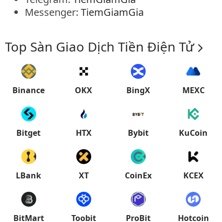
Messenger:
TiemGiamGia
Top Sàn Giao Dịch Tiền Điện Tử
Binance
OKX
BingX
MEXC
Bitget
HTX
Bybit
KuCoin
LBank
XT
CoinEx
KCEX
BitMart
Toobit
ProBit
Hotcoin