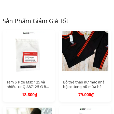
Sản Phẩm Giảm Giá Tốt
Tem S P xe Msx 125 và
Bộ thể thao nữ mặc nhà
nhiều xe Q A87125 G B
bộ cottong nữ mùa hè
0900 781
18.800₫
79.000₫