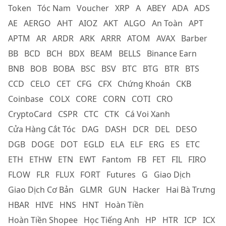
Token
Tóc Nam
Voucher
XRP
A
ABEY
ADA
ADS
AE
AERGO
AHT
AIOZ
AKT
ALGO
An Toàn
APT
APTM
AR
ARDR
ARK
ARRR
ATOM
AVAX
Barber
BB
BCD
BCH
BDX
BEAM
BELLS
Binance Earn
BNB
BOB
BOBA
BSC
BSV
BTC
BTG
BTR
BTS
CCD
CELO
CET
CFG
CFX
Chứng Khoán
CKB
Coinbase
COLX
CORE
CORN
COTI
CRO
CryptoCard
CSPR
CTC
CTK
Cá Voi Xanh
Cửa Hàng Cắt Tóc
DAG
DASH
DCR
DEL
DESO
DGB
DOGE
DOT
EGLD
ELA
ELF
ERG
ES
ETC
ETH
ETHW
ETN
EWT
Fantom
FB
FET
FIL
FIRO
FLOW
FLR
FLUX
FORT
Futures
G
Giao Dịch
Giao Dịch Cơ Bản
GLMR
GUN
Hacker
Hai Bà Trưng
HBAR
HIVE
HNS
HNT
Hoàn Tiền
Hoàn Tiền Shopee
Học Tiếng Anh
HP
HTR
ICP
ICX