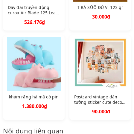
Dây đai truyền động
T RÀ SỮÔ ĐỦ VỊ 123 gr
curoa Air Blade 125 Lead
30.000₫
125 Pcx 125 Sh Mode 125
526.176₫
Q A23100 K ZR 601 8 C 4
D
khám răng hà mã có pin
Postcard vintage dán
tường sticker cute decor
1.380.000₫
decal theme Cam Đào
90.000₫
Peach mẫu 5 1305
Nội dung liên quan