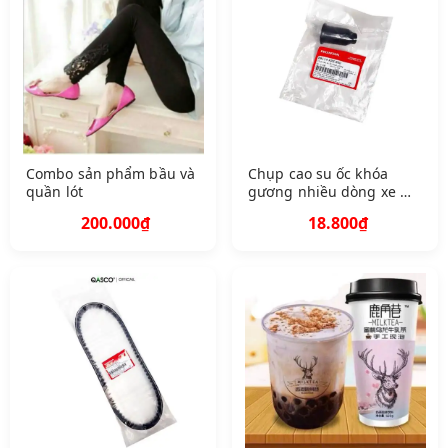
Combo sản phẩm bầu và
Chụp cao su ốc khóa
quần lót
gương nhiều dòng xe Q
A88114 K RS 860 244
200.000₫
18.800₫