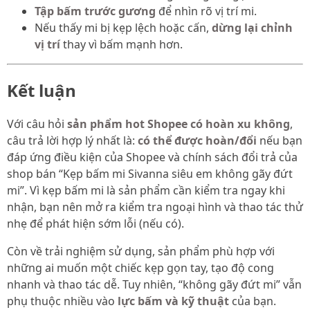
Tập bấm trước gương
để nhìn rõ vị trí mi.
Nếu thấy mi bị kẹp lệch hoặc cấn,
dừng lại chỉnh
vị trí
thay vì bấm mạnh hơn.
Kết luận
Với câu hỏi
sản phẩm hot Shopee có hoàn xu không
,
câu trả lời hợp lý nhất là:
có thể được hoàn/đổi
nếu bạn
đáp ứng điều kiện của Shopee và chính sách đổi trả của
shop bán “Kẹp bấm mi Sivanna siêu em không gãy đứt
mi”. Vì kẹp bấm mi là sản phẩm cần kiểm tra ngay khi
nhận, bạn nên mở ra kiểm tra ngoại hình và thao tác thử
nhẹ để phát hiện sớm lỗi (nếu có).
Còn về trải nghiệm sử dụng, sản phẩm phù hợp với
những ai muốn một chiếc kẹp gọn tay, tạo độ cong
nhanh và thao tác dễ. Tuy nhiên, “không gãy đứt mi” vẫn
phụ thuộc nhiều vào
lực bấm và kỹ thuật
của bạn.