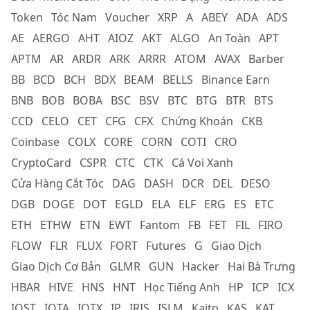
Token
Tóc Nam
Voucher
XRP
A
ABEY
ADA
ADS
AE
AERGO
AHT
AIOZ
AKT
ALGO
An Toàn
APT
APTM
AR
ARDR
ARK
ARRR
ATOM
AVAX
Barber
BB
BCD
BCH
BDX
BEAM
BELLS
Binance Earn
BNB
BOB
BOBA
BSC
BSV
BTC
BTG
BTR
BTS
CCD
CELO
CET
CFG
CFX
Chứng Khoán
CKB
Coinbase
COLX
CORE
CORN
COTI
CRO
CryptoCard
CSPR
CTC
CTK
Cá Voi Xanh
Cửa Hàng Cắt Tóc
DAG
DASH
DCR
DEL
DESO
DGB
DOGE
DOT
EGLD
ELA
ELF
ERG
ES
ETC
ETH
ETHW
ETN
EWT
Fantom
FB
FET
FIL
FIRO
FLOW
FLR
FLUX
FORT
Futures
G
Giao Dịch
Giao Dịch Cơ Bản
GLMR
GUN
Hacker
Hai Bà Trưng
HBAR
HIVE
HNS
HNT
Học Tiếng Anh
HP
ICP
ICX
IOST
IOTA
IOTX
IP
IRIS
ISLM
Kaito
KAS
KAT