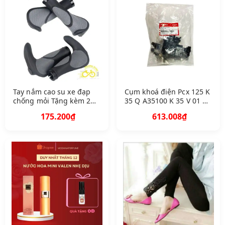
Tay nắm cao su xe đạp
Cụm khoá điện Pcx 125 K
chống mỏi Tặng kèm 2
35 Q A35100 K 35 V 01 7
lục giác
C 2 B
175.200₫
613.008₫