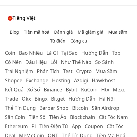
Tiếng Việt
Blog
Tiền mã hoá
Đánh giá
Mã giảm giá
Mua sắm
Từ điển
Công cụ
Coin
Bao Nhiêu
Là Gì
Tại Sao
Hướng Dẫn
Top
Có Nên
Dấu Hiệu
Lỗi
Như Thế Nào
So Sánh
Trải Nghiệm
Phân Tích
Test
Crypto
Mua Sắm
Shopee
Exchange
Hosting
Azdigi
Hawkhost
Kết Quả
Xổ Số
Binance
Bybit
KuCoin
Htx
Mexc
Trade
Okx
Bingx
Bitget
Hướng Dẫn
Hà Nội
Thẻ Tín Dụng
Barber Shop
Bitcoin
Săn Airdrop
Săn Coin
Tiền Số
Tiền Ảo
Blockchain
Cắt Tóc Nam
Ethereum
Pi
Tiền Điện Tử
App
Coupon
Cắt Tóc
Deal
MeMeCoin
ONT
Thẻ Tín Dụng
Tiền Mã Hoá