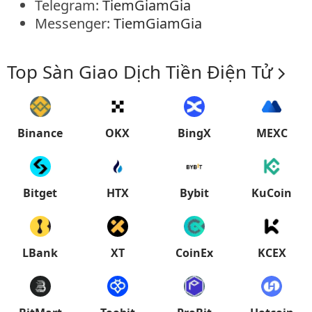
Telegram:
TiemGiamGia
Messenger:
TiemGiamGia
Top Sàn Giao Dịch Tiền Điện Tử
Binance
OKX
BingX
MEXC
Bitget
HTX
Bybit
KuCoin
LBank
XT
CoinEx
KCEX