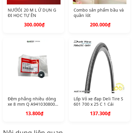
NƯỚỎI 20 M L Ử DỤN G
Combo sản phẩm bầu và
ĐI HỌC TỰ ÊN
quần lót
300.000₫
200.000₫
Đệm phẳng nhiều dòng
Lốp Vỏ xe đạp Deli Tire S
xe 8 mm Q A9410308000
601 700 x 25 C 1 Cái
76
13.800₫
137.300₫
Nội dung liên quan