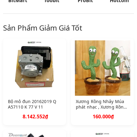
BitMart
Toobit
ProBit
Hotcoin
Sản Phẩm Giảm Giá Tốt
Bộ mô đun 20162019 Q
Xương Rồng Nhảy Múa
A57110 K 77 V 11
phát nhạc , Xương Rồng
Nhại Tiếng Ghi Âm Loại 1
8.142.552₫
160.000₫
sẵn pin sạc