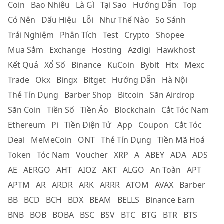
Coin
Bao Nhiêu
Là Gì
Tại Sao
Hướng Dẫn
Top
Có Nên
Dấu Hiệu
Lỗi
Như Thế Nào
So Sánh
Trải Nghiệm
Phân Tích
Test
Crypto
Shopee
Mua Sắm
Exchange
Hosting
Azdigi
Hawkhost
Kết Quả
Xổ Số
Binance
KuCoin
Bybit
Htx
Mexc
Trade
Okx
Bingx
Bitget
Hướng Dẫn
Hà Nội
Thẻ Tín Dụng
Barber Shop
Bitcoin
Săn Airdrop
Săn Coin
Tiền Số
Tiền Ảo
Blockchain
Cắt Tóc Nam
Ethereum
Pi
Tiền Điện Tử
App
Coupon
Cắt Tóc
Deal
MeMeCoin
ONT
Thẻ Tín Dụng
Tiền Mã Hoá
Token
Tóc Nam
Voucher
XRP
A
ABEY
ADA
ADS
AE
AERGO
AHT
AIOZ
AKT
ALGO
An Toàn
APT
APTM
AR
ARDR
ARK
ARRR
ATOM
AVAX
Barber
BB
BCD
BCH
BDX
BEAM
BELLS
Binance Earn
BNB
BOB
BOBA
BSC
BSV
BTC
BTG
BTR
BTS