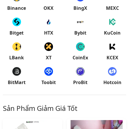
Binance
OKX
BingX
MEXC
Bitget
HTX
Bybit
KuCoin
LBank
XT
CoinEx
KCEX
BitMart
Toobit
ProBit
Hotcoin
Sản Phẩm Giảm Giá Tốt