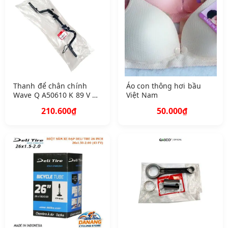
Thanh để chân chính
Áo con thông hơi bầu
Wave Q A50610 K 89 V 00
Việt Nam
B 3 G
210.600₫
50.000₫