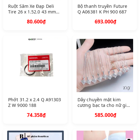
Ruột Săm Xe Đạp Deli
Bộ thanh truyền Future
Tire 26 x 1.52.0 43 mm
Q A06381 K PH 900 687
Van Pháp Van Xe Đạp
80.600₫
693.000₫
Phớt 31.2 x 2.4 Q A91303
Dây chuyền mặt kim
Z W 9000 188
cương bạc ta cho nữ giá
ctv
74.358₫
585.000₫