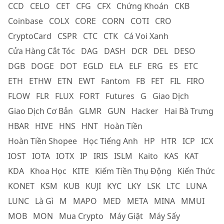
CCD
CELO
CET
CFG
CFX
Chứng Khoán
CKB
Coinbase
COLX
CORE
CORN
COTI
CRO
CryptoCard
CSPR
CTC
CTK
Cá Voi Xanh
Cửa Hàng Cắt Tóc
DAG
DASH
DCR
DEL
DESO
DGB
DOGE
DOT
EGLD
ELA
ELF
ERG
ES
ETC
ETH
ETHW
ETN
EWT
Fantom
FB
FET
FIL
FIRO
FLOW
FLR
FLUX
FORT
Futures
G
Giao Dịch
Giao Dịch Cơ Bản
GLMR
GUN
Hacker
Hai Bà Trưng
HBAR
HIVE
HNS
HNT
Hoàn Tiền
Hoàn Tiền Shopee
Học Tiếng Anh
HP
HTR
ICP
ICX
IOST
IOTA
IOTX
IP
IRIS
ISLM
Kaito
KAS
KAT
KDA
Khoa Học
KITE
Kiếm Tiền Thụ Động
Kiến Thức
KONET
KSM
KUB
KUJI
KYC
LKY
LSK
LTC
LUNA
LUNC
Là Gì
M
MAPO
MED
META
MINA
MMUI
MOB
MON
Mua Crypto
Máy Giặt
Máy Sấy