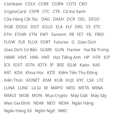
Coinbase
COLX
CORE
CORN
COTI
CRO
CryptoCard
CSPR
CTC
CTK
Cá Voi Xanh
Cửa Hàng Cắt Tóc
DAG
DASH
DCR
DEL
DESO
DGB
DOGE
DOT
EGLD
ELA
ELF
ERG
ES
ETC
ETH
ETHW
ETN
EWT
Fantom
FB
FET
FIL
FIRO
FLOW
FLR
FLUX
FORT
Futures
G
Giao Dịch
Giao Dịch Cơ Bản
GLMR
GUN
Hacker
Hai Bà Trưng
HBAR
HIVE
HNS
HNT
Học Tiếng Anh
HP
HTR
ICP
ICX
IOST
IOTA
IOTX
IP
IRIS
ISLM
Kaito
KAS
KAT
KDA
Khoa Học
KITE
Kiếm Tiền Thụ Động
Kiến Thức
KONET
KSM
KUB
KUJI
KYC
LSK
LTC
LUNA
LUNC
Là Gì
M
MAPO
MED
META
MINA
MMUI
MOB
MON
Mua Crypto
Máy Giặt
Máy Sấy
Mẹo Gia Đình
NEAR
NEO
NEXA
Ngân Hàng
Ngân Hàng Số
Ngôn Ngữ
NMC