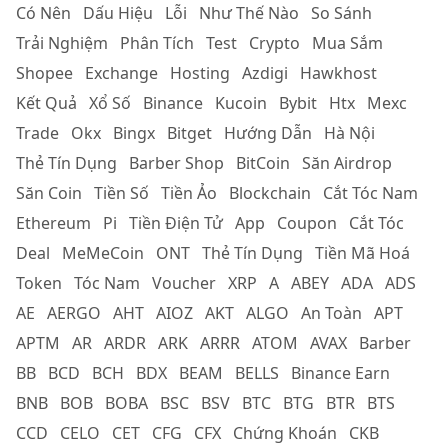
Có Nên
Dấu Hiệu
Lỗi
Như Thế Nào
So Sánh
Trải Nghiệm
Phân Tích
Test
Crypto
Mua Sắm
Shopee
Exchange
Hosting
Azdigi
Hawkhost
Kết Quả
Xổ Số
Binance
Kucoin
Bybit
Htx
Mexc
Trade
Okx
Bingx
Bitget
Hướng Dẫn
Hà Nội
Thẻ Tín Dụng
Barber Shop
BitCoin
Săn Airdrop
Săn Coin
Tiền Số
Tiền Ảo
Blockchain
Cắt Tóc Nam
Ethereum
Pi
Tiền Điện Tử
App
Coupon
Cắt Tóc
Deal
MeMeCoin
ONT
Thẻ Tín Dụng
Tiền Mã Hoá
Token
Tóc Nam
Voucher
XRP
A
ABEY
ADA
ADS
AE
AERGO
AHT
AIOZ
AKT
ALGO
An Toàn
APT
APTM
AR
ARDR
ARK
ARRR
ATOM
AVAX
Barber
BB
BCD
BCH
BDX
BEAM
BELLS
Binance Earn
BNB
BOB
BOBA
BSC
BSV
BTC
BTG
BTR
BTS
CCD
CELO
CET
CFG
CFX
Chứng Khoán
CKB