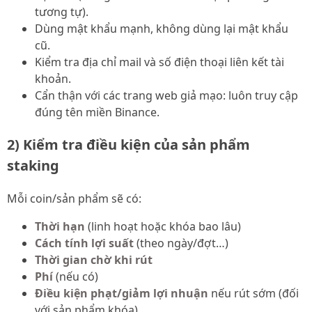
tương tự).
Dùng mật khẩu mạnh, không dùng lại mật khẩu
cũ.
Kiểm tra địa chỉ mail và số điện thoại liên kết tài
khoản.
Cẩn thận với các trang web giả mạo: luôn truy cập
đúng tên miền Binance.
2) Kiểm tra điều kiện của sản phẩm
staking
Mỗi coin/sản phẩm sẽ có:
Thời hạn
(linh hoạt hoặc khóa bao lâu)
Cách tính lợi suất
(theo ngày/đợt…)
Thời gian chờ khi rút
Phí
(nếu có)
Điều kiện phạt/giảm lợi nhuận
nếu rút sớm (đối
với sản phẩm khóa)