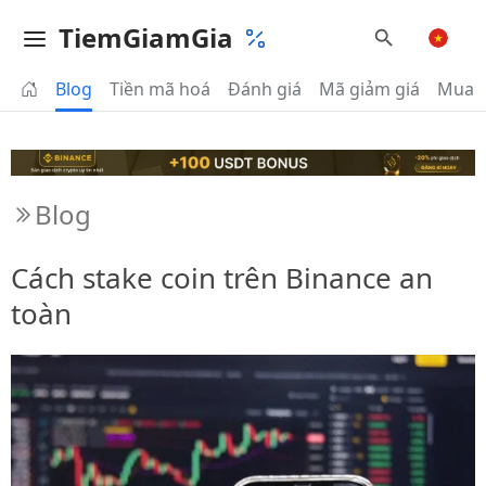
TiemGiamGia
Blog
Tiền mã hoá
Đánh giá
Mã giảm giá
Mua 
Blog
Cách stake coin trên Binance an
toàn