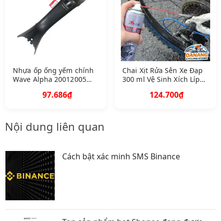
Nhựa ốp ống yếm chính
Chai Xịt Rửa Sên Xe Đạp
Wave Alpha 20012005
300 ml Vệ Sinh Xích Líp
màu N H 1 Q A64320 K
Đĩa Chuyên Dụng
97.686₫
124.700₫
EV 900 Z B Z Z 5 5 B
Nội dung liên quan
Cách bật xác minh SMS Binance