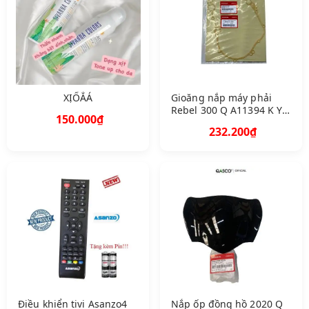
XỊỐẮÁ
Gioăng nắp máy phải
Rebel 300 Q A11394 K YJ
150.000₫
900 7 A 5 G
232.200₫
Điều khiển tivi Asanzo4
Nắp ốp đồng hồ 2020 Q