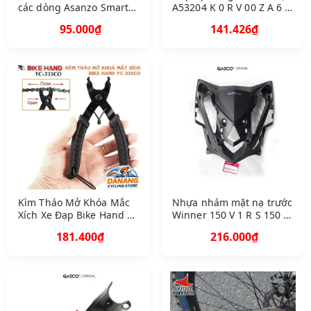
các dòng Asanzo Smart T
A53204 K 0 R V 00 Z A 6 C
V Hàng tốt
6 C
95.000₫
141.426₫
Kìm Tháo Mở Khóa Mắc
Nhựa nhám mặt nạ trước
Xích Xe Đạp Bike Hand Y
Winner 150 V 1 R S 150 V
C335 C O
1 V 2 Đen Q A64300 K 56
181.400₫
216.000₫
V 00 Z B A A 1