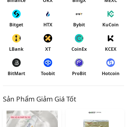
Binance
OKX
BingX
MEXC
Bitget
HTX
Bybit
KuCoin
LBank
XT
CoinEx
KCEX
BitMart
Toobit
ProBit
Hotcoin
Sản Phẩm Giảm Giá Tốt