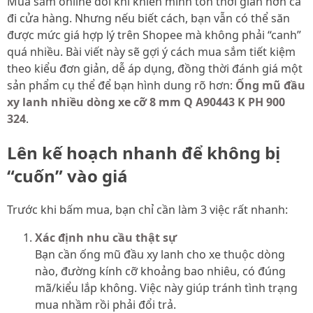
Mua sắm online đôi khi khiến mình tốn thời gian hơn cả
đi cửa hàng. Nhưng nếu biết cách, bạn vẫn có thể săn
được mức giá hợp lý trên Shopee mà không phải “canh”
quá nhiều. Bài viết này sẽ gợi ý cách mua sắm tiết kiệm
theo kiểu đơn giản, dễ áp dụng, đồng thời đánh giá một
sản phẩm cụ thể để bạn hình dung rõ hơn:
Ống mũ đầu
xy lanh nhiều dòng xe cỡ 8 mm Q A90443 K PH 900
324
.
Lên kế hoạch nhanh để không bị
“cuốn” vào giá
Trước khi bấm mua, bạn chỉ cần làm 3 việc rất nhanh:
Xác định nhu cầu thật sự
Bạn cần ống mũ đầu xy lanh cho xe thuộc dòng
nào, đường kính cỡ khoảng bao nhiêu, có đúng
mã/kiểu lắp không. Việc này giúp tránh tình trạng
mua nhầm rồi phải đổi trả.