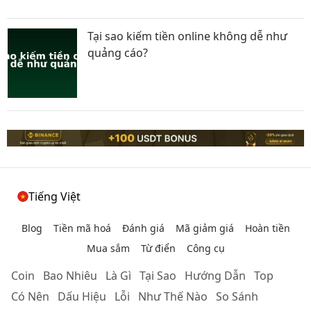
Tại sao kiếm tiền online không dễ như
quảng cáo?
Tiếng Việt
Blog
Tiền mã hoá
Đánh giá
Mã giảm giá
Hoàn tiền
Mua sắm
Từ điển
Công cụ
Coin
Bao Nhiêu
Là Gì
Tại Sao
Hướng Dẫn
Top
Có Nên
Dấu Hiệu
Lỗi
Như Thế Nào
So Sánh