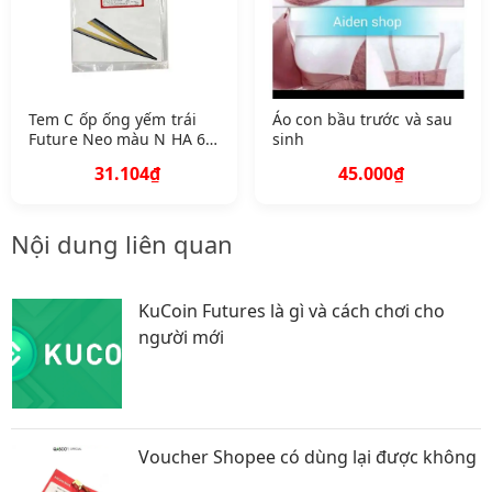
Tem C ốp ống yếm trái
Áo con bầu trước và sau
Future Neo màu N HA 69
sinh
P Q A87111 K YL 920 Z A
31.104₫
45.000₫
86
Nội dung liên quan
KuCoin Futures là gì và cách chơi cho
người mới
Voucher Shopee có dùng lại được không