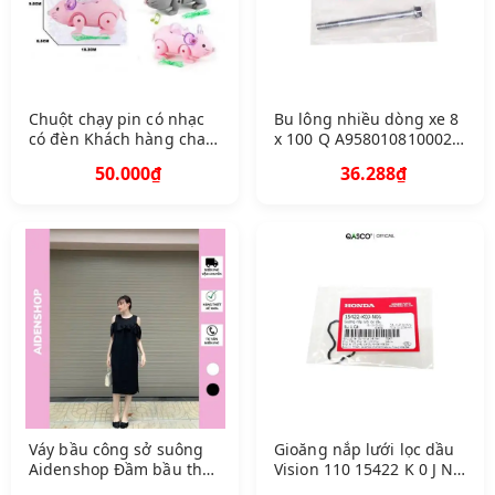
Chuột chạy pin có nhạc
Bu lông nhiều dòng xe 8
có đèn Khách hàng chat
x 100 Q A958010810002
chọn màu
334
50.000₫
36.288₫
Váy bầu công sở suông
Gioăng nắp lưới lọc dầu
Aidenshop Đầm bầu thời
Vision 110 15422 K 0 J N
trang thiết kế dự tiệc
00