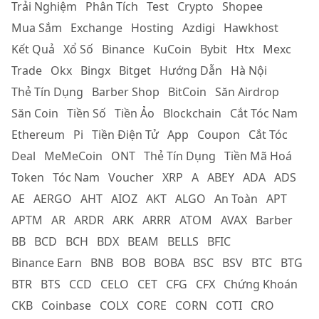
Trải Nghiệm
Phân Tích
Test
Crypto
Shopee
Mua Sắm
Exchange
Hosting
Azdigi
Hawkhost
Kết Quả
Xổ Số
Binance
KuCoin
Bybit
Htx
Mexc
Trade
Okx
Bingx
Bitget
Hướng Dẫn
Hà Nội
Thẻ Tín Dụng
Barber Shop
BitCoin
Săn Airdrop
Săn Coin
Tiền Số
Tiền Ảo
Blockchain
Cắt Tóc Nam
Ethereum
Pi
Tiền Điện Tử
App
Coupon
Cắt Tóc
Deal
MeMeCoin
ONT
Thẻ Tín Dụng
Tiền Mã Hoá
Token
Tóc Nam
Voucher
XRP
A
ABEY
ADA
ADS
AE
AERGO
AHT
AIOZ
AKT
ALGO
An Toàn
APT
APTM
AR
ARDR
ARK
ARRR
ATOM
AVAX
Barber
BB
BCD
BCH
BDX
BEAM
BELLS
BFIC
Binance Earn
BNB
BOB
BOBA
BSC
BSV
BTC
BTG
BTR
BTS
CCD
CELO
CET
CFG
CFX
Chứng Khoán
CKB
Coinbase
COLX
CORE
CORN
COTI
CRO