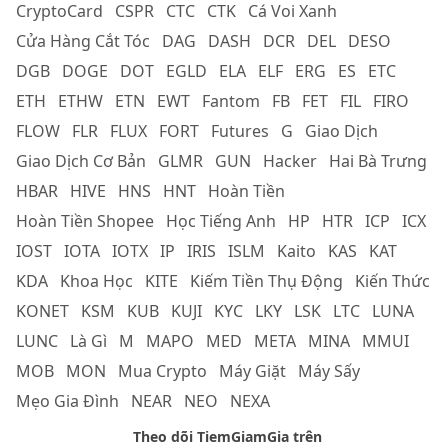
CryptoCard
CSPR
CTC
CTK
Cá Voi Xanh
Cửa Hàng Cắt Tóc
DAG
DASH
DCR
DEL
DESO
DGB
DOGE
DOT
EGLD
ELA
ELF
ERG
ES
ETC
ETH
ETHW
ETN
EWT
Fantom
FB
FET
FIL
FIRO
FLOW
FLR
FLUX
FORT
Futures
G
Giao Dịch
Giao Dịch Cơ Bản
GLMR
GUN
Hacker
Hai Bà Trưng
HBAR
HIVE
HNS
HNT
Hoàn Tiền
Hoàn Tiền Shopee
Học Tiếng Anh
HP
HTR
ICP
ICX
IOST
IOTA
IOTX
IP
IRIS
ISLM
Kaito
KAS
KAT
KDA
Khoa Học
KITE
Kiếm Tiền Thụ Động
Kiến Thức
KONET
KSM
KUB
KUJI
KYC
LKY
LSK
LTC
LUNA
LUNC
Là Gì
M
MAPO
MED
META
MINA
MMUI
MOB
MON
Mua Crypto
Máy Giặt
Máy Sấy
Mẹo Gia Đình
NEAR
NEO
NEXA
Theo dõi TiemGiamGia trên