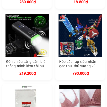
280.000₫
18.800₫
mùa hè 2022
Đèn chiếu sáng cảm biến
Hộp Lắp ráp siêu nhân
thông minh kèm còi hú
gao thú, thú vương vũ
trụ
219.200₫
790.000₫