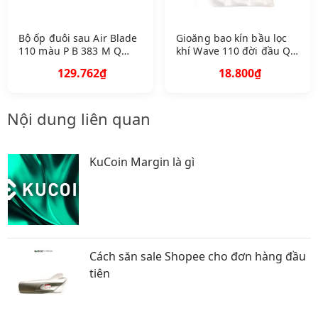
Bộ ốp đuôi sau Air Blade
Gioăng bao kín bầu lọc
110 màu P B 383 M Q
khí Wave 110 đời đầu Q
A83520 K VG V 00 Z A
A17214 K WB 920 1223
129.762₫
18.800₫
Nội dung liên quan
KuCoin Margin là gì
Cách săn sale Shopee cho đơn hàng đầu
tiên