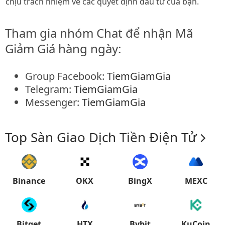
chịu trách nhiệm về các quyết định đầu tư của bạn.
Tham gia nhóm Chat để nhận Mã
Giảm Giá hàng ngày:
Group Facebook:
TiemGiamGia
Telegram:
TiemGiamGia
Messenger:
TiemGiamGia
Top Sàn Giao Dịch Tiền Điện Tử
Binance
OKX
BingX
MEXC
Bitget
HTX
Bybit
KuCoin