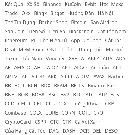
Kết Quả
Xổ Số
Binance
KuCoin
Bybit
Htx
Mexc
Trade
Okx
Bingx
Bitget
Hướng Dẫn
Hà Nội
Thẻ Tín Dụng
Barber Shop
Bitcoin
Săn Airdrop
Săn Coin
Tiền Số
Tiền Ảo
Blockchain
Cắt Tóc Nam
Ethereum
Pi
Tiền Điện Tử
App
Coupon
Cắt Tóc
Deal
MeMeCoin
ONT
Thẻ Tín Dụng
Tiền Mã Hoá
Token
Tóc Nam
Voucher
XRP
A
ABEY
ADA
ADS
AE
AERGO
AHT
AIOZ
AKT
ALGO
An Toàn
APT
APTM
AR
ARDR
ARK
ARRR
ATOM
AVAX
Barber
BB
BCD
BCH
BDX
BEAM
BELLS
Binance Earn
BNB
BOB
BOBA
BSC
BSV
BTC
BTG
BTR
BTS
CCD
CELO
CET
CFG
CFX
Chứng Khoán
CKB
Coinbase
COLX
CORE
CORN
COTI
CRO
CryptoCard
CSPR
CTC
CTK
Cá Voi Xanh
Cửa Hàng Cắt Tóc
DAG
DASH
DCR
DEL
DESO