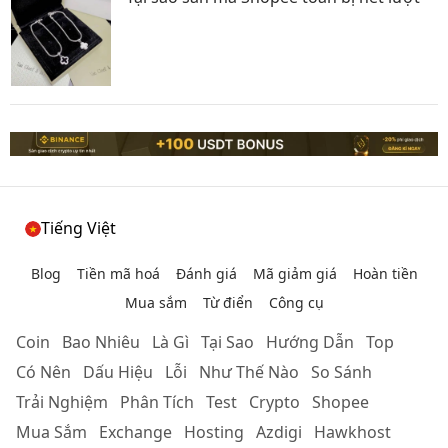
Tiếng Việt
Blog
Tiền mã hoá
Đánh giá
Mã giảm giá
Hoàn tiền
Mua sắm
Từ điển
Công cụ
Coin
Bao Nhiêu
Là Gì
Tại Sao
Hướng Dẫn
Top
Có Nên
Dấu Hiệu
Lỗi
Như Thế Nào
So Sánh
Trải Nghiệm
Phân Tích
Test
Crypto
Shopee
Mua Sắm
Exchange
Hosting
Azdigi
Hawkhost