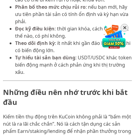
Phân bổ theo mức chịu rủi ro
: nếu bạn mới, hãy
ưu tiên phần tài sản có tính ổn định và kỳ hạn vừa
phải.
✕
Đọc kỹ điều kiện
: thời gian khóa, cách tính lãi, rút
thế nào, có phí không.
Theo dõi định kỳ
: ít nhất khi gần đáo hạn hoặc khi
có biến động lớn.
Tự hiểu tài sản bạn dùng
: USDT/USDC khác token
biến động mạnh ở cách phản ứng khi thị trường
xấu.
Những điều nên nhớ trước khi bắt
đầu
Kiếm tiền thụ động trên KuCoin không phải là “bấm một
nút là ra lãi chắc chắn”. Nó là cách tận dụng các sản
phẩm Earn/staking/lending để nhận phần thưởng trong