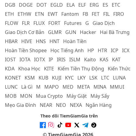
DGB
DOGE
DOT
EGLD
ELA
ELF
ERG
ES
ETC
ETH
ETHW
ETN
EWT
Fantom
FB
FET
FIL
FIRO
FLOW
FLR
FLUX
FORT
Futures
G
Giao Dịch
Giao Dịch Cơ Bản
GLMR
GUN
Hacker
Hai Bà Trưng
HBAR
HIVE
HNS
HNT
Hoàn Tiền
Hoàn Tiền Shopee
Học Tiếng Anh
HP
HTR
ICP
ICX
IOST
IOTA
IOTX
IP
IRIS
ISLM
Kaito
KAS
KAT
KDA
Khoa Học
KITE
Kiếm Tiền Thụ Động
Kiến Thức
KONET
KSM
KUB
KUJI
KYC
LKY
LSK
LTC
LUNA
LUNC
Là Gì
M
MAPO
MED
META
MINA
MMUI
MOB
MON
Mua Crypto
Máy Giặt
Máy Sấy
Mẹo Gia Đình
NEAR
NEO
NEXA
Ngân Hàng
Theo dõi TiemGiamGia trên
© TiemGiamGia 2026