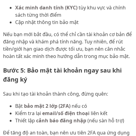
Xác minh danh tính (KYC)
tùy khu vực và chính
sách từng thời điểm
Cập nhật thông tin bảo mật
Nếu bạn mới bắt đầu, có thể chỉ cần tài khoản cơ bản để
đăng nhập và khám phá tính năng. Tuy nhiên, để rút
tiền/giới hạn giao dịch được tối ưu, bạn nên cân nhắc
hoàn tất xác minh theo hướng dẫn trong mục bảo mật.
Bước 5: Bảo mật tài khoản ngay sau khi
đăng ký
Sau khi tạo tài khoản thành công, đừng quên:
Bật
bảo mật 2 lớp (2FA)
nếu có
Kiểm tra lại
email/số điện thoại
liên kết
Thiết lập
cảnh báo đăng nhập
(nếu sàn hỗ trợ)
Để tăng độ an toàn, bạn nên ưu tiên 2FA qua ứng dụng