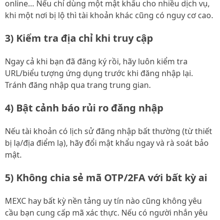
online… Nếu chỉ dùng một mật khẩu cho nhiều dịch vụ,
khi một nơi bị lộ thì tài khoản khác cũng có nguy cơ cao.
3) Kiểm tra địa chỉ khi truy cập
Ngay cả khi bạn đã đăng ký rồi, hãy luôn kiểm tra
URL/biểu tượng ứng dụng trước khi đăng nhập lại.
Tránh đăng nhập qua trang trung gian.
4) Bật cảnh báo rủi ro đăng nhập
Nếu tài khoản có lịch sử đăng nhập bất thường (từ thiết
bị lạ/địa điểm lạ), hãy đổi mật khẩu ngay và rà soát bảo
mật.
5) Không chia sẻ mã OTP/2FA với bất kỳ ai
MEXC hay bất kỳ nền tảng uy tín nào cũng không yêu
cầu bạn cung cấp mã xác thực. Nếu có người nhắn yêu