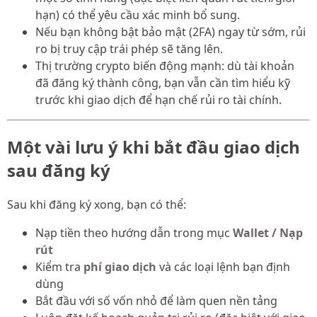
hạn) có thể yêu cầu xác minh bổ sung.
Nếu bạn không bật bảo mật (2FA) ngay từ sớm, rủi
ro bị truy cập trái phép sẽ tăng lên.
Thị trường crypto biến động mạnh: dù tài khoản
đã đăng ký thành công, bạn vẫn cần tìm hiểu kỹ
trước khi giao dịch để hạn chế rủi ro tài chính.
Một vài lưu ý khi bắt đầu giao dịch
sau đăng ký
Sau khi đăng ký xong, bạn có thể:
Nạp tiền theo hướng dẫn trong mục
Wallet / Nạp
rút
Kiểm tra
phí giao dịch
và các loại lệnh bạn định
dùng
Bắt đầu với số vốn nhỏ để làm quen nền tảng