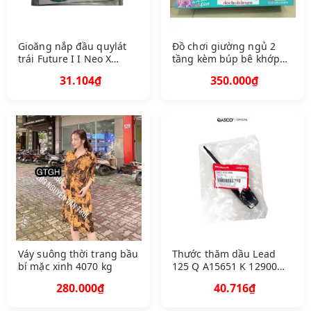
Gioăng nắp đầu quylát
Đồ chơi giường ngủ 2
trái Future I I Neo X
tầng kèm búp bê khớp
20042011 Q A12395 K PH
và em bé ảnh thật
31.104₫
350.000₫
901 517
Váy suông thời trang bầu
Thước thăm dầu Lead
bí mặc xinh 4070 kg
125 Q A15651 K 12900
162
280.000₫
40.716₫