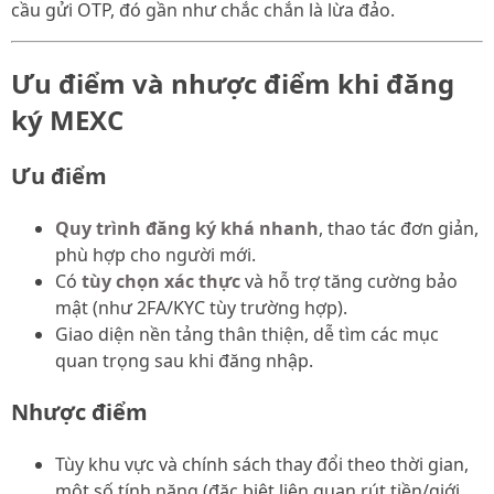
cầu gửi OTP, đó gần như chắc chắn là lừa đảo.
Ưu điểm và nhược điểm khi đăng
ký MEXC
Ưu điểm
Quy trình đăng ký khá nhanh
, thao tác đơn giản,
phù hợp cho người mới.
Có
tùy chọn xác thực
và hỗ trợ tăng cường bảo
mật (như 2FA/KYC tùy trường hợp).
Giao diện nền tảng thân thiện, dễ tìm các mục
quan trọng sau khi đăng nhập.
Nhược điểm
Tùy khu vực và chính sách thay đổi theo thời gian,
một số tính năng (đặc biệt liên quan rút tiền/giới