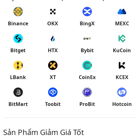
Binance
OKX
BingX
MEXC
Bitget
HTX
Bybit
KuCoin
LBank
XT
CoinEx
KCEX
BitMart
Toobit
ProBit
Hotcoin
Sản Phẩm Giảm Giá Tốt