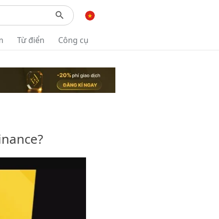
m
Từ điển
Công cụ
inance?