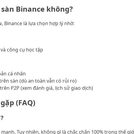
i sàn Binance không?
u
, Binance là lựa chọn hợp lý nhờ:
và công cụ học tập
oản cá nhân
rên sàn (dù an toàn vẫn có rủi ro)
 trên P2P (xem đánh giá, lịch sử giao dịch)
 gặp (FAQ)
g?
 mạnh. Tuy nhiên, không gì là chắc chắn 100% trong thế giới