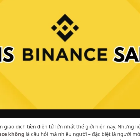
n giao dịch
tiền điện tử
lớn nhất thế giới hiện nay. Nhưng l
ance không
là câu hỏi mà nhiều người – đặc biệt là người mới 