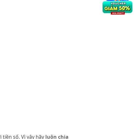
 tiền số. Vì vậy hãy
luôn chia