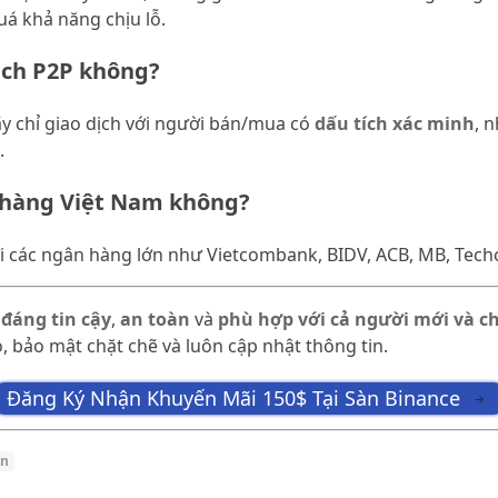
á khả năng chịu lỗ.
dịch P2P không?
y chỉ giao dịch với người bán/mua có
dấu tích xác minh
, 
.
 hàng Việt Nam không?
với các ngân hàng lớn như Vietcombank, BIDV, ACB, MB, Te
n
đáng tin cậy
,
an toàn
và
phù hợp với cả người mới và c
, bảo mật chặt chẽ và luôn cập nhật thông tin.
Đăng Ký Nhận Khuyến Mãi 150$ Tại Sàn Binance
→
àn