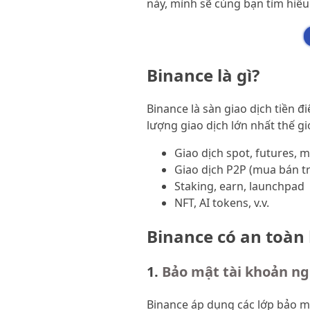
này, mình sẽ cùng bạn tìm hiểu 
Binance là gì?
Binance là sàn giao dịch tiền 
lượng giao dịch lớn nhất thế giớ
Giao dịch spot, futures, 
Giao dịch P2P (mua bán t
Staking, earn, launchpad
NFT, AI tokens, v.v.
Binance có an toàn
1.
Bảo mật tài khoản n
Binance áp dụng các lớp bảo 