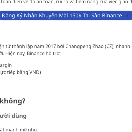
toàn diện về độ an toàn, rủi ro và tiềm năng của việc giao d
Đăng Ký Nhận Khuyến Mãi 150$ Tại Sàn Binance
→
điện tử thành lập năm 2017 bởi Changpeng Zhao (CZ), nhanh
i. Hiện nay, Binance hỗ trợ:
margin
rực tiếp bằng VND)
 không?
gười dùng
mật mạnh mẽ như: