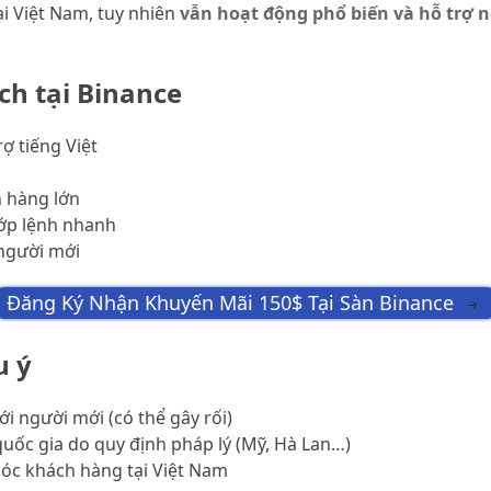
ại Việt Nam, tuy nhiên
vẫn hoạt động phổ biến và hỗ trợ n
ch tại Binance
rợ tiếng Việt
n hàng lớn
ớp lệnh nhanh
người mới
Đăng Ký Nhận Khuyến Mãi 150$ Tại Sàn Binance
→
u ý
ới người mới (có thể gây rối)
uốc gia do quy định pháp lý (Mỹ, Hà Lan…)
óc khách hàng tại Việt Nam