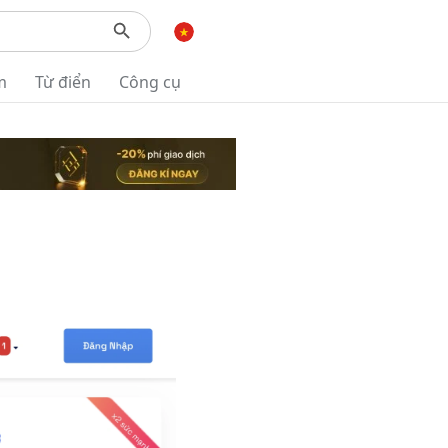
m
Từ điển
Công cụ