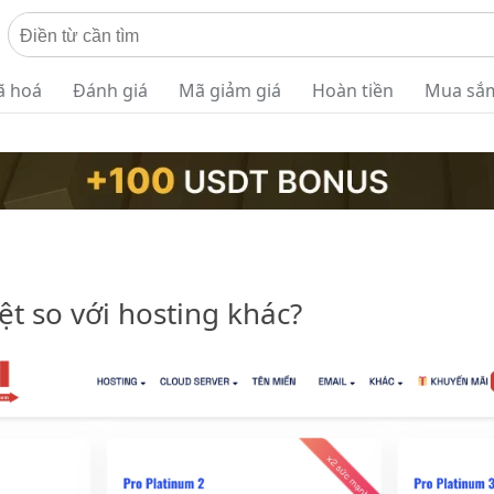
ã hoá
Đánh giá
Mã giảm giá
Hoàn tiền
Mua sắ
iệt so với hosting khác?