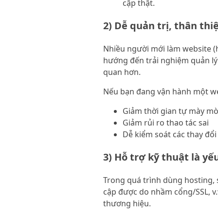
cập thật.
2) Dễ quản trị, thân th
Nhiều người mới làm website (
hướng đến trải nghiệm quản lý 
quan hơn.
Nếu bạn đang vận hành một we
Giảm thời gian tự mày m
Giảm rủi ro thao tác sai
Dễ kiểm soát các thay đổi
3) Hỗ trợ kỹ thuật là yế
Trong quá trình dùng hosting, s
cập được do nhầm cổng/SSL, v.v
thương hiệu.