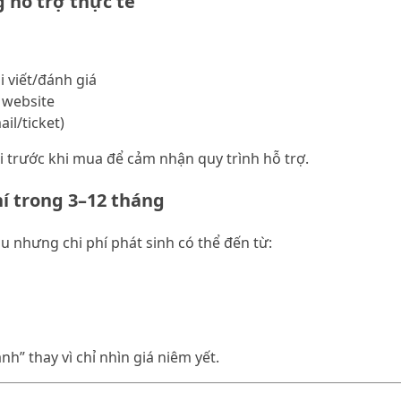
 hỗ trợ thực tế
i viết/đánh giá
 website
il/ticket)
i trước khi mua để cảm nhận quy trình hỗ trợ.
hí trong 3–12 tháng
ầu nhưng chi phí phát sinh có thể đến từ:
nh” thay vì chỉ nhìn giá niêm yết.