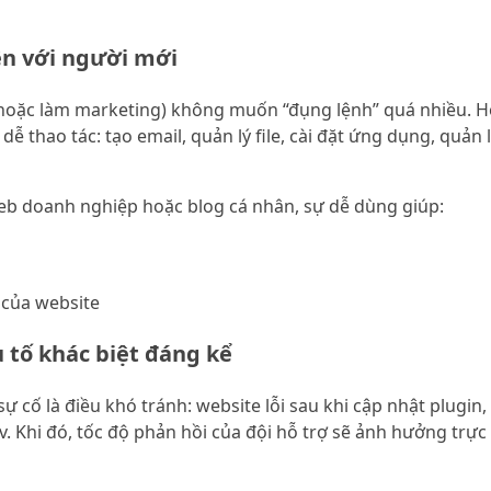
iện với người mới
hoặc làm marketing) không muốn “đụng lệnh” quá nhiều. H
dễ thao tác: tạo email, quản lý file, cài đặt ứng dụng, quả
b doanh nghiệp hoặc blog cá nhân, sự dễ dùng giúp:
ò
 của website
u tố khác biệt đáng kể
ự cố là điều khó tránh: website lỗi sau khi cập nhật plugin
. Khi đó, tốc độ phản hồi của đội hỗ trợ sẽ ảnh hưởng trực 